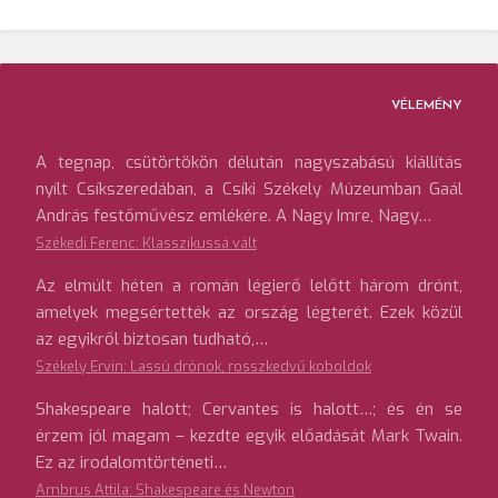
VÉLEMÉNY
A tegnap, csütörtökön délután nagyszabású kiállítás
nyílt Csíkszeredában, a Csíki Székely Múzeumban Gaál
András festőművész emlékére. A Nagy Imre, Nagy…
Székedi Ferenc: Klasszikussá vált
Az elmúlt héten a román légierő lelőtt három drónt,
amelyek megsértették az ország légterét. Ezek közül
az egyikről biztosan tudható,…
Székely Ervin: Lassú drónok, rosszkedvű koboldok
Shakespeare halott; Cervantes is halott…; és én se
érzem jól magam – kezdte egyik előadását Mark Twain.
Ez az irodalomtörténeti…
Ambrus Attila: Shakespeare és Newton