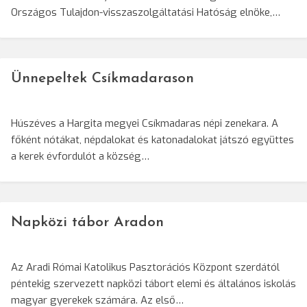
Országos Tulajdon-visszaszolgáltatási Hatóság elnöke,…
Ünnepeltek Csíkmadarason
Húszéves a Hargita megyei Csíkmadaras népi zenekara. A
főként nótákat, népdalokat és katonadalokat játszó együttes
a kerek évfordulót a község…
Napközi tábor Aradon
Az Aradi Római Katolikus Pasztorációs Központ szerdától
péntekig szervezett napközi tábort elemi és általános iskolás
magyar gyerekek számára. Az első…