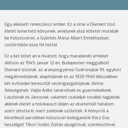
Egy elkésett reneszánsz ember. Ez a címe a Diamant Izsó
életét ismertető könyvnek, amelynek első kötetét mutatják
be Kolozsváron, a Györkös Mányi Albert Emlékházban,
csütörtökön este fél héttől.
Ez a két kötet arra hivatott, hogy maradandó emléket
állítson az 1945. január 12-én, Budapesten meggyilkolt
Diamant Izsónak, az aranyosgyéresi Sodronyipar Rt. egykori
megálmodójának, alapítójának és az 1920-1940 időszakban,
két évtizeden keresztüli vezérigazgatójának, illetve
feleségének, Vajda Anikó tanárnőnek és gyermekeiknek,
Lászlónak és Jánosnak, valamint családjuk további tagjainak,
akiknek életét a holokauszt idején az elvetemült hatalom
azért oltotta ki, mert zsidónak születtek. A könyvről a
következő percekben kolozsvári kolléganőnk Rácz Éva
beszélget Tibori Szabó Zoltán újságíróval, szerkesztővel.