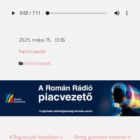
2025. május 15. , 13:36
Forró László
Hétköznapok
Bejegyzés
Bagossyék készülnek a
Beteg gyerekek érkeztek a