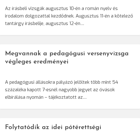
Az írásbeli vizsgák augusztus 10-én a román nyelv és
irodalom dolgozattal kezdődnek. Augusztus 11-én a kötelező
tantárgy írásbelije, augusztus 12-én…
Megvannak a pedagógusi versenyvizsga
végleges eredményei
A pedagógusi állásokra pályázó jelöltek több mint 54
százaléka kapott 7-esnél nagyobb jegyet az óvások
elbírálása nyomán – tájékoztatott az…
Folytatódik az idei pótérettségi