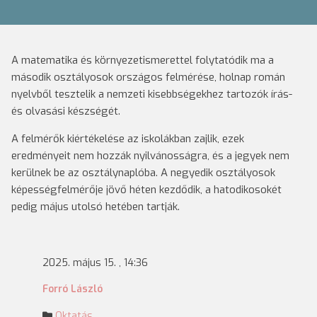
A matematika és környezetismerettel folytatódik ma a
második osztályosok országos felmérése, holnap román
nyelvből tesztelik a nemzeti kisebbségekhez tartozók írás-
és olvasási készségét.
A felmérők kiértékelése az iskolákban zajlik, ezek
eredményeit nem hozzák nyilvánosságra, és a jegyek nem
kerülnek be az osztálynaplóba. A negyedik osztályosok
képességfelmérője jövő héten kezdődik, a hatodikosokét
pedig május utolsó hetében tartják.
2025. május 15. , 14:36
Forró László
Oktatás