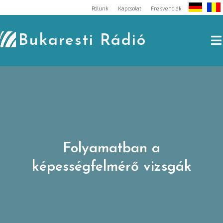
Skip
Rólunk
Kapcsolat
Frekvenciák
to
content
Bukaresti Rádió
Folyamatban a
képességfelmérő vizsgák