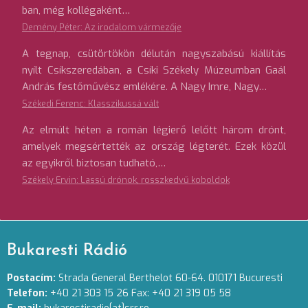
ban, még kollégaként…
Demény Péter: Az irodalom vármezője
A tegnap, csütörtökön délután nagyszabású kiállítás
nyílt Csíkszeredában, a Csíki Székely Múzeumban Gaál
András festőművész emlékére. A Nagy Imre, Nagy…
Székedi Ferenc: Klasszikussá vált
Az elmúlt héten a román légierő lelőtt három drónt,
amelyek megsértették az ország légterét. Ezek közül
az egyikről biztosan tudható,…
Székely Ervin: Lassú drónok, rosszkedvű koboldok
Bukaresti Rádió
Postacím:
Strada General Berthelot 60-64. 010171 Bucuresti
Telefon:
+40 21 303 15 26 Fax: +40 21 319 05 58