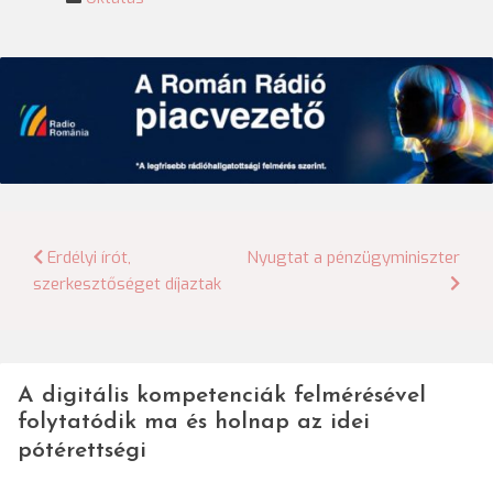
Bejegyzés
Erdélyi írót,
Nyugtat a pénzügyminiszter
szerkesztőséget díjaztak
navigáció
A digitális kompetenciák felmérésével
folytatódik ma és holnap az idei
pótérettségi