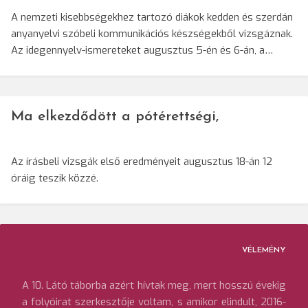
A nemzeti kisebbségekhez tartozó diákok kedden és szerdán
anyanyelvi szóbeli kommunikációs készségekből vizsgáznak.
Az idegennyelv-ismereteket augusztus 5-én és 6-án, a…
Ma elkezdődött a pótérettségi,
Az írásbeli vizsgák első eredményeit augusztus 18-án 12
óráig teszik közzé.
VÉLEMÉNY
A 10. Látó táborba azért hívtak meg, mert hosszú évekig
a folyóirat szerkesztője voltam, s amikor elindult, 2016-