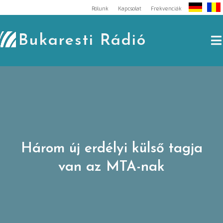
Skip
Rólunk
Kapcsolat
Frekvenciák
to
content
Bukaresti Rádió
Három új erdélyi külső tagja
van az MTA-nak