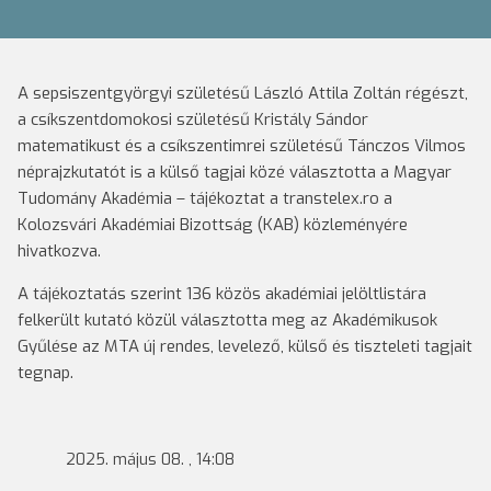
A sepsiszentgyörgyi születésű László Attila Zoltán régészt,
a csíkszentdomokosi születésű Kristály Sándor
matematikust és a csíkszentimrei születésű Tánczos Vilmos
néprajzkutatót is a külső tagjai közé választotta a Magyar
Tudomány Akadémia – tájékoztat a transtelex.ro a
Kolozsvári Akadémiai Bizottság (KAB) közleményére
hivatkozva.
A tájékoztatás szerint 136 közös akadémiai jelöltlistára
felkerült kutató közül választotta meg az Akadémikusok
Gyűlése az MTA új rendes, levelező, külső és tiszteleti tagjait
tegnap.
2025. május 08. , 14:08