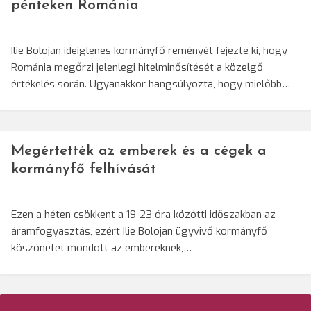
pénteken Románia
Ilie Bolojan ideiglenes kormányfő reményét fejezte ki, hogy
Románia megőrzi jelenlegi hitelminősítését a közelgő
értékelés során. Ugyanakkor hangsúlyozta, hogy mielőbb…
Megértették az emberek és a cégek a
kormányfő felhívását
Ezen a héten csökkent a 19-23 óra közötti időszakban az
áramfogyasztás, ezért Ilie Bolojan ügyvivő kormányfő
köszönetet mondott az embereknek,…