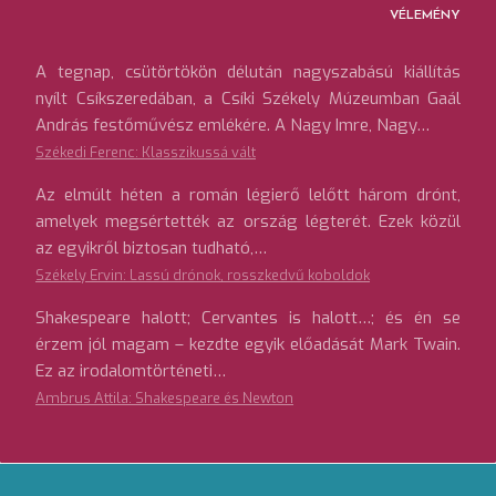
VÉLEMÉNY
A tegnap, csütörtökön délután nagyszabású kiállítás
nyílt Csíkszeredában, a Csíki Székely Múzeumban Gaál
András festőművész emlékére. A Nagy Imre, Nagy…
Székedi Ferenc: Klasszikussá vált
Az elmúlt héten a román légierő lelőtt három drónt,
amelyek megsértették az ország légterét. Ezek közül
az egyikről biztosan tudható,…
Székely Ervin: Lassú drónok, rosszkedvű koboldok
Shakespeare halott; Cervantes is halott…; és én se
érzem jól magam – kezdte egyik előadását Mark Twain.
Ez az irodalomtörténeti…
Ambrus Attila: Shakespeare és Newton