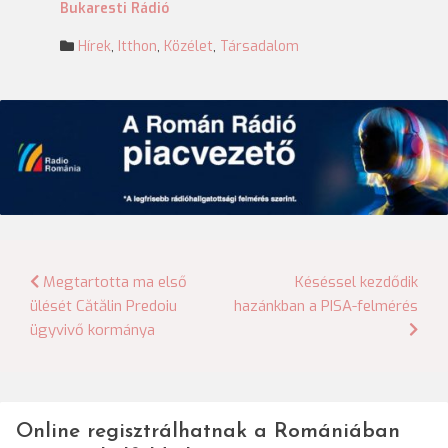
Bukaresti Rádió
Hírek
,
Itthon
,
Közélet
,
Társadalom
Bejegyzés
Megtartotta ma első
Késéssel kezdődik
ülését Cătălin Predoiu
hazánkban a PISA-felmérés
navigáció
ügyvivő kormánya
Online regisztrálhatnak a Romániában