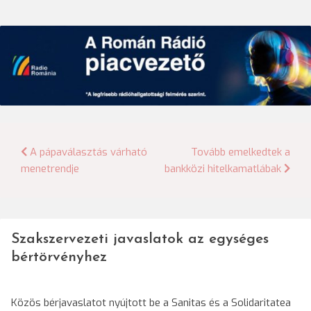
Bejegyzés
A pápaválasztás várható
Tovább emelkedtek a
menetrendje
bankközi hitelkamatlábak
navigáció
Szakszervezeti javaslatok az egységes
bértörvényhez
Közös bérjavaslatot nyújtott be a Sanitas és a Solidaritatea