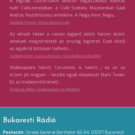
A tegnap, csütörtökön délután nagyszabású kiállítás
nyílt Csíkszeredában, a Csíki Székely Múzeumban Gaál
András festőművész emlékére. A Nagy Imre, Nagy…
Székedi Ferenc: Klasszikussá vált
Az elmúlt héten a román légierő lelőtt három drónt,
amelyek megsértették az ország légterét. Ezek közül
az egyikről biztosan tudható,…
Székely Ervin: Lassú drónok, rosszkedvű koboldok
Shakespeare halott; Cervantes is halott…; és én se
érzem jól magam – kezdte egyik előadását Mark Twain.
Ez az irodalomtörténeti…
Ambrus Attila: Shakespeare és Newton
Bukaresti Rádió
Postacím:
Strada General Berthelot 60-64. 010171 Bucuresti