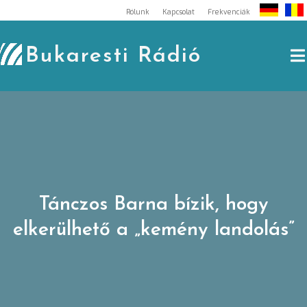
Skip
Rólunk
Kapcsolat
Frekvenciák
to
content
Bukaresti Rádió
Tánczos Barna bízik, hogy
elkerülhető a „kemény landolás”