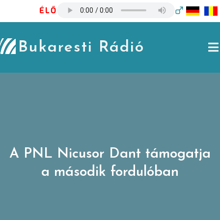
Skip
ÉLŐ
to
content
Bukaresti Rádió
A PNL Nicusor Dant támogatja
a második fordulóban