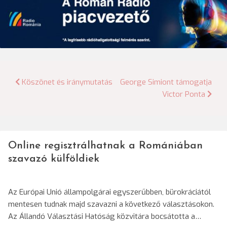
Bejegyzés
Köszönet és iránymutatás
George Simiont támogatja
Victor Ponta
navigáció
Online regisztrálhatnak a Romániában
szavazó külföldiek
Az Európai Unió állampolgárai egyszerűbben, bürokráciától
mentesen tudnak majd szavazni a következő választásokon.
Az Állandó Választási Hatóság közvitára bocsátotta a…