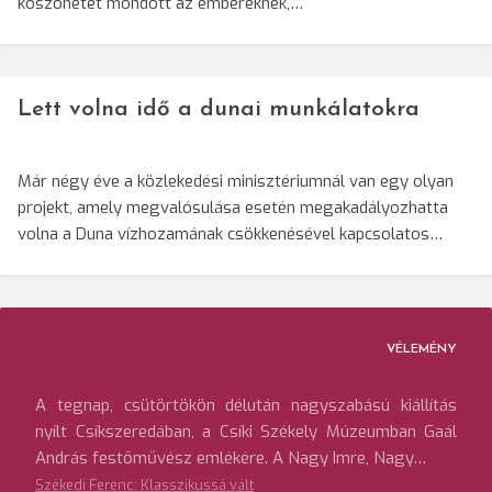
köszönetet mondott az embereknek,…
Lett volna idő a dunai munkálatokra
Már négy éve a közlekedési minisztériumnál van egy olyan
projekt, amely megvalósulása esetén megakadályozhatta
volna a Duna vízhozamának csökkenésével kapcsolatos…
VÉLEMÉNY
A tegnap, csütörtökön délután nagyszabású kiállítás
nyílt Csíkszeredában, a Csíki Székely Múzeumban Gaál
András festőművész emlékére. A Nagy Imre, Nagy…
Székedi Ferenc: Klasszikussá vált