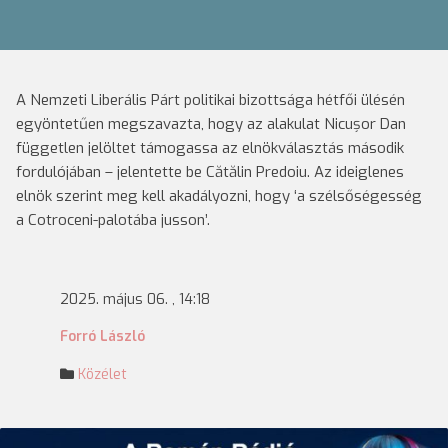
A Nemzeti Liberális Párt politikai bizottsága hétfői ülésén
egyöntetűen megszavazta, hogy az alakulat Nicușor Dan
független jelöltet támogassa az elnökválasztás második
fordulójában – jelentette be Cătălin Predoiu. Az ideiglenes
elnök szerint meg kell akadályozni, hogy ‘a szélsőségesség
a Cotroceni-palotába jusson’.
2025. május 06. , 14:18
Forró László
Közélet