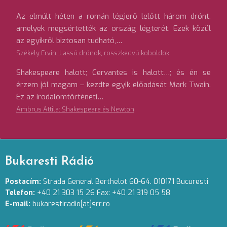
Az elmúlt héten a román légierő lelőtt három drónt,
amelyek megsértették az ország légterét. Ezek közül
az egyikről biztosan tudható,…
Székely Ervin: Lassú drónok, rosszkedvű koboldok
Shakespeare halott; Cervantes is halott…; és én se
érzem jól magam – kezdte egyik előadását Mark Twain.
Ez az irodalomtörténeti…
Ambrus Attila: Shakespeare és Newton
Bukaresti Rádió
Postacím:
Strada General Berthelot 60-64. 010171 Bucuresti
Telefon:
+40 21 303 15 26 Fax: +40 21 319 05 58
E-mail:
bukarestiradio[at]srr.ro