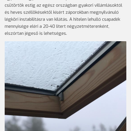
csütörtök estig az egész országban gyakori villámlásoktól
és heves széllökésektől kísért záporokban megnyilvánuló
légköri instabilitásra van kilátás. A hitelen lehulló csapadék
mennyisége eléri a 20-40 litert négyzetméterenként,
elszórtan jégeső is lehetséges.