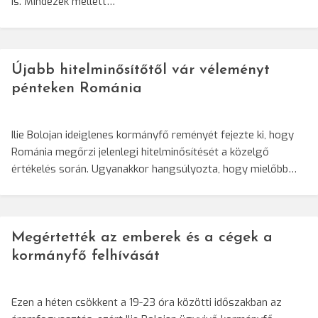
is. Mindezek mellett…
Újabb hitelminősítőtől vár véleményt
pénteken Románia
Ilie Bolojan ideiglenes kormányfő reményét fejezte ki, hogy
Románia megőrzi jelenlegi hitelminősítését a közelgő
értékelés során. Ugyanakkor hangsúlyozta, hogy mielőbb…
Megértették az emberek és a cégek a
kormányfő felhívását
Ezen a héten csökkent a 19-23 óra közötti időszakban az