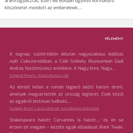
áramfogyasztás, ezért Ilie Bolojan ügyvivő kormányfő
köszönetet mondott az embereknek,…
VÉLEMÉNY
A tegnap, csütörtökön délután nagyszabású kiállítás
nyílt Csíkszeredában, a Csíki Székely Múzeumban Gaál
András festőművész emlékére. A Nagy Imre, Nagy…
Székedi Ferenc: Klasszikussá vált
Az elmúlt héten a román légierő lelőtt három drónt,
amelyek megsértették az ország légterét. Ezek közül
az egyikről biztosan tudható,…
Székely Ervin: Lassú drónok, rosszkedvű koboldok
Shakespeare halott; Cervantes is halott…; és én se
érzem jól magam – kezdte egyik előadását Mark Twain.