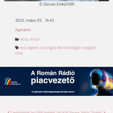
Darvas Enikő/SRR
2025. május 05. , 14:43
Agerpres
Hírek
,
Itthon
eső
,
jégeső
,
Országos Meteorológiai Szolgálat
,
vihar
Lemondott az USR elnöke
Viszlát Skype, helló Teams