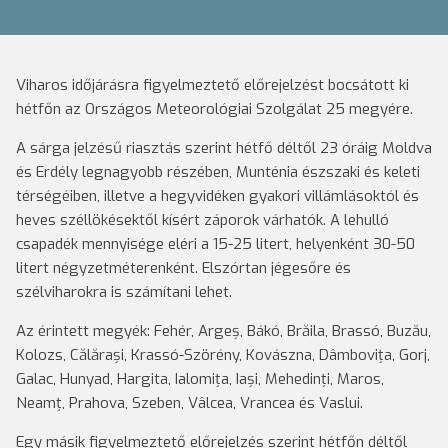
Viharos időjárásra figyelmeztető előrejelzést bocsátott ki
hétfőn az Országos Meteorológiai Szolgálat 25 megyére.
A sárga jelzésű riasztás szerint hétfő déltől 23 óráig Moldva
és Erdély legnagyobb részében, Munténia észszaki és keleti
térségéiben, illetve a hegyvidéken gyakori villámlásoktól és
heves széllökésektől kísért záporok várhatók. A lehulló
csapadék mennyisége eléri a 15-25 litert, helyenként 30-50
litert négyzetméterenként. Elszórtan jégesőre és
szélviharokra is számítani lehet.
Az érintett megyék: Fehér, Argeș, Bákó, Brăila, Brassó, Buzău,
Kolozs, Călărași, Krassó-Szörény, Kovászna, Dâmbovița, Gorj,
Galac, Hunyad, Hargita, Ialomița, Iași, Mehedinți, Maros,
Neamț, Prahova, Szeben, Vâlcea, Vrancea és Vaslui.
Egy másik figyelmeztető előrejelzés szerint hétfőn déltől