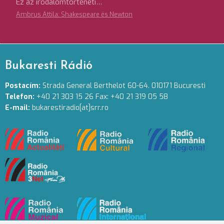
Ez az irodalomtörténeti…
Ambrus Attila: Shakespeare és Newton
Bukaresti Rádió
Postacím:
Strada General Berthelot 60-64. 010171 Bucuresti
Telefon:
+40 21 303 15 26 Fax: +40 21 319 05 58
E-mail:
bukarestiradio[at]srr.ro