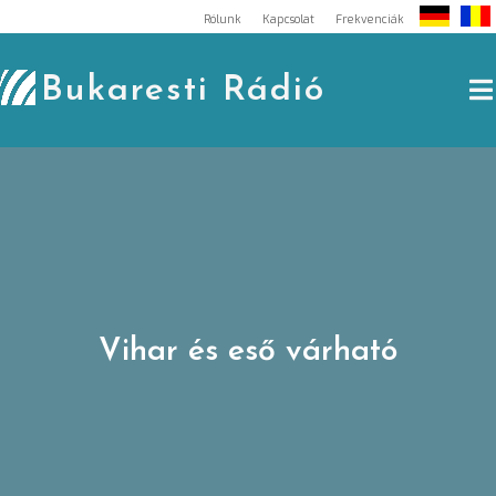
Skip
Rólunk
Kapcsolat
Frekvenciák
to
content
Bukaresti Rádió
Vihar és eső várható