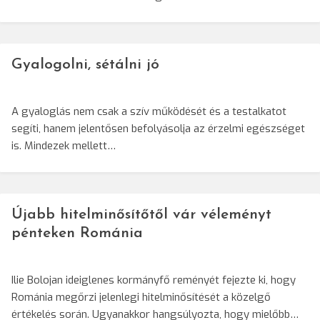
Gyalogolni, sétálni jó
A gyaloglás nem csak a szív működését és a testalkatot
segíti, hanem jelentősen befolyásolja az érzelmi egészséget
is. Mindezek mellett…
Újabb hitelminősítőtől vár véleményt
pénteken Románia
Ilie Bolojan ideiglenes kormányfő reményét fejezte ki, hogy
Románia megőrzi jelenlegi hitelminősítését a közelgő
értékelés során. Ugyanakkor hangsúlyozta, hogy mielőbb…