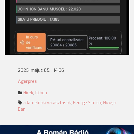
2025. május 05. , 14:06
Agerpres
Hírek
,
Itthon
államelnöki választások
,
George Simion
,
Nicuşor
Dan