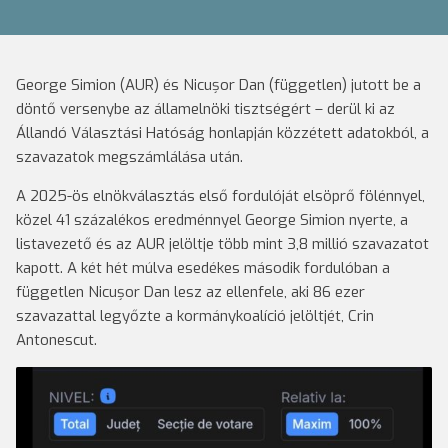
George Simion (AUR) és Nicușor Dan (független) jutott be a
döntő versenybe az államelnöki tisztségért – derül ki az
Állandó Választási Hatóság honlapján közzétett adatokból, a
szavazatok megszámlálása után.
A 2025-ös elnökválasztás első fordulóját elsöprő fölénnyel,
közel 41 százalékos eredménnyel George Simion nyerte, a
listavezető és az AUR jelöltje több mint 3,8 millió szavazatot
kapott. A két hét múlva esedékes második fordulóban a
független Nicușor Dan lesz az ellenfele, aki 86 ezer
szavazattal legyőzte a kormánykoalíció jelöltjét, Crin
Antonescut.