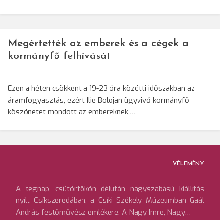
Megértették az emberek és a cégek a
kormányfő felhívását
Ezen a héten csökkent a 19-23 óra közötti időszakban az
áramfogyasztás, ezért Ilie Bolojan ügyvivő kormányfő
köszönetet mondott az embereknek,…
VÉLEMÉNY
A tegnap, csütörtökön délután nagyszabású kiállítás
nyílt Csíkszeredában, a Csíki Székely Múzeumban Gaál
András festőművész emlékére. A Nagy Imre, Nagy…