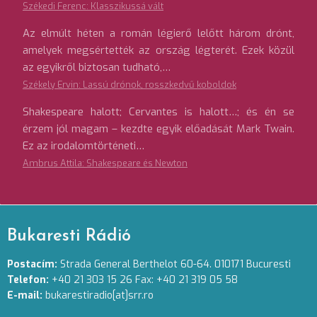
Székedi Ferenc: Klasszikussá vált
Az elmúlt héten a román légierő lelőtt három drónt,
amelyek megsértették az ország légterét. Ezek közül
az egyikről biztosan tudható,…
Székely Ervin: Lassú drónok, rosszkedvű koboldok
Shakespeare halott; Cervantes is halott…; és én se
érzem jól magam – kezdte egyik előadását Mark Twain.
Ez az irodalomtörténeti…
Ambrus Attila: Shakespeare és Newton
Bukaresti Rádió
Postacím:
Strada General Berthelot 60-64. 010171 Bucuresti
Telefon:
+40 21 303 15 26 Fax: +40 21 319 05 58
E-mail:
bukarestiradio[at]srr.ro