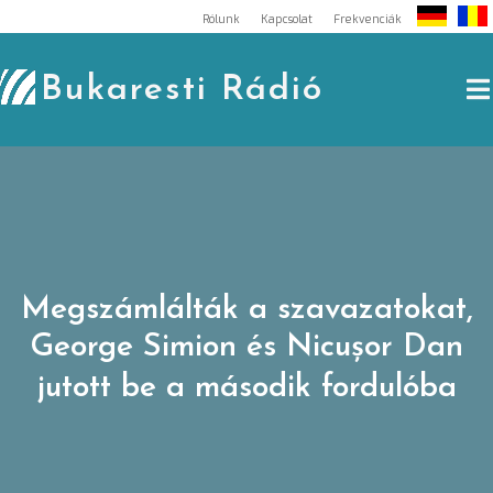
Skip
Rólunk
Kapcsolat
Frekvenciák
to
content
Bukaresti Rádió
Megszámlálták a szavazatokat,
George Simion és Nicușor Dan
jutott be a második fordulóba