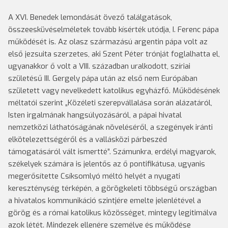
A XVI. Benedek lemondását övező találgatások,
összeesküvéselméletek tovább kísérték utódja, I. Ferenc pápa
működését is. Az olasz származású argentin pápa volt az
első jezsuita szerzetes, aki Szent Péter trónját foglalhatta el,
ugyanakkor ő volt a VIII. században uralkodott, szíriai
születésű III. Gergely pápa után az első nem Európában
született vagy nevelkedett katolikus egyházfő. Működésének
méltatói szerint „Közéleti szerepvállalása során alázatáról,
Isten irgalmának hangsúlyozásáról, a pápai hivatal
nemzetközi láthatóságának növeléséről, a szegények iránti
elkötelezettségéről és a vallásközi párbeszéd
támogatásáról vált ismertté”. Számunkra, erdélyi magyarok,
székelyek számára is jelentős az ő pontifikátusa, ugyanis
megerősítette Csíksomlyó méltó helyét a nyugati
kereszténység térképén, a görögkeleti többségű országban
a hivatalos kommunikáció szintjére emelte jelenlétével a
görög és a római katolikus közösséget, mintegy legitimálva
azok létét. Mindezek ellenére személye és működése