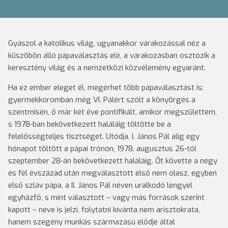
Gyászol a katolikus világ, ugyanakkor várakozással néz a
küszöbön álló pápaválasztás elé, a várakozásban osztozik a
keresztény világ és a nemzetközi közvélemény egyaránt.
Ha ez ember eleget él, megérhet több pápaválasztást is:
gyermekkoromban még VI. Pálért szólt a könyörgés a
szentmisén, ő már két éve pontifikált, amikor megszülettem,
s 1978-ban bekövetkezett haláláig töltötte be a
felelősségteljes tisztséget. Utódja, I. János Pál alig egy
hónapot töltött a pápai trónon, 1978. augusztus 26-tól
szeptember 28-án bekövetkezett haláláig. Őt követte a négy
és fél évszázad után megválasztott első nem olasz, egyben
első szláv pápa, a II. János Pál néven uralkodó lengyel
egyházfő, s mint választott – vagy más források szerint
kapott – neve is jelzi, folytatni kívánta nem arisztokrata,
hanem szegény munkás származású elődje által