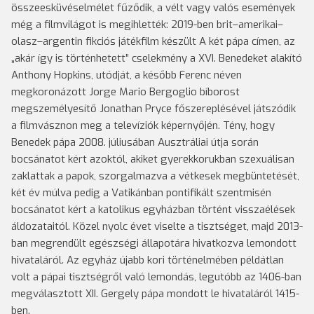
összeesküvéselmélet fűződik, a vélt vagy valós események
még a filmvilágot is megihlették: 2019-ben brit–amerikai–
olasz–argentin fikciós játékfilm készült A két pápa címen, az
„akár így is történhetett” cselekmény a XVI. Benedeket alakító
Anthony Hopkins, utódját, a később Ferenc néven
megkoronázott Jorge Mario Bergoglio bíborost
megszemélyesítő Jonathan Pryce főszereplésével játszódik
a filmvásznon meg a televíziók képernyőjén. Tény, hogy
Benedek pápa 2008. júliusában Ausztráliai útja során
bocsánatot kért azoktól, akiket gyerekkorukban szexuálisan
zaklattak a papok, szorgalmazva a vétkesek megbüntetését,
két év múlva pedig a Vatikánban pontifikált szentmisén
bocsánatot kért a katolikus egyházban történt visszaélések
áldozataitól. Közel nyolc évet viselte a tisztséget, majd 2013-
ban megrendült egészségi állapotára hivatkozva lemondott
hivataláról. Az egyház újabb kori történelmében példátlan
volt a pápai tisztségről való lemondás, legutóbb az 1406-ban
megválasztott XII. Gergely pápa mondott le hivataláról 1415-
ben.