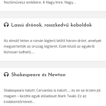
festőművész emlékére. A Nagy Imre, Nagy…
Lassú drónok, rosszkedvű koboldok
Az elmúlt héten a román légierő lelőtt három drónt, amelyek
megsértették az ország légterét. Ezek közül az egyikről
biztosan tudható,…
Shakespeare és Newton
Shakespeare halott; Cervantes is halott…; és én se érzem jól
magam – kezdte egyik előadását Mark Twain. Ez az
irodalomtörténeti…