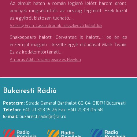
Az elmúlt héten a román légierő lelőtt három drónt,
amelyek megsértették az ország légterét. Ezek közül
az egyikről biztosan tudható,…
Székely Ervin: Lassú drónok, rosszkedvű koboldok
Shakespeare halott; Cervantes is halott…; és én se
érzem jól magam – kezdte egyik előadását Mark Twain.
Ez az irodalomtörténeti…
Ambrus Attila: Shakespeare és Newton
Bukaresti Rádió
Postacím:
Strada General Berthelot 60-64. 010171 Bucuresti
Telefon:
+40 21 303 15 26 Fax: +40 21 319 05 58
E-mail:
bukarestiradio[at]srr.ro