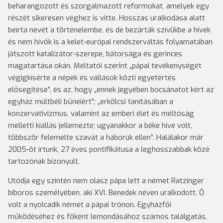
beharangozott és szorgalmazott reformokat, amelyek egy
részét sikeresen véghez is vitte. Hosszas uralkodása alatt
beírta nevét a történelembe, és de bezárták szívükbe a hívek
és nem hívők is a kelet-európai rendszerváltás folyamatában
játszott katalizátor-szerepe, bátorsága és gerinces
magatartása okán. Méltatói szerint „pápai tevékenységét
végigkísérte a népek és vallások közti egyetértés
elősegítése”, és az, hogy „ennek jegyében bocsánatot kért az
egyház múltbéli bűneiért”; „erkölcsi tanításában a
konzervativizmus, valamint az emberi élet és méltóság
melletti kiállás jellemezte; ugyanakkor a béke híve volt,
többször felemelte szavát a háborúk ellen”. Halálakor már
2005-öt írtunk, 27 éves pontifikátusa a leghosszabbak közé
tartozónak bizonyult.
Utódja egy szintén nem olasz pápa lett a német Ratzinger
bíboros személyében, aki XVI. Benedek néven uralkodott. Ő
volt a nyolcadik német a pápai trónon. Egyházfői
működéséhez és főként lemondásához számos találgatás,