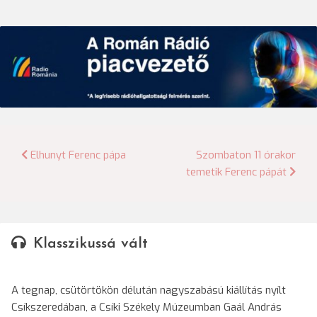
Bejegyzés
Elhunyt Ferenc pápa
Szombaton 11 órakor
temetik Ferenc pápát
navigáció
Klasszikussá vált
A tegnap, csütörtökön délután nagyszabású kiállítás nyílt
Csíkszeredában, a Csíki Székely Múzeumban Gaál András