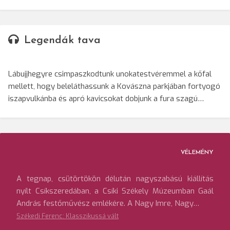
Legendák tava
Lábujjhegyre csimpaszkodtunk unokatestvéremmel a kőfal
mellett, hogy beleláthassunk a Kovászna parkjában fortyogó
iszapvulkánba és apró kavicsokat dobjunk a fura szagú…
VÉLEMÉNY
A tegnap, csütörtökön délután nagyszabású kiállítás
nyílt Csíkszeredában, a Csíki Székely Múzeumban Gaál
András festőművész emlékére. A Nagy Imre, Nagy…
Székedi Ferenc: Klasszikussá vált