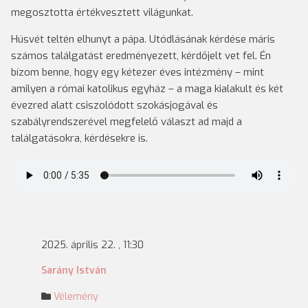
megosztotta értékvesztett világunkat.
Húsvét teltén elhunyt a pápa. Utódlásának kérdése máris
számos találgatást eredményezett, kérdőjelt vet fel. Én
bízom benne, hogy egy kétezer éves intézmény – mint
amilyen a római katolikus egyház – a maga kialakult és két
évezred alatt csiszolódott szokásjogával és
szabályrendszerével megfelelő választ ad majd a
találgatásokra, kérdésekre is.
2025. április 22. , 11:30
Sarány István
Vélemény