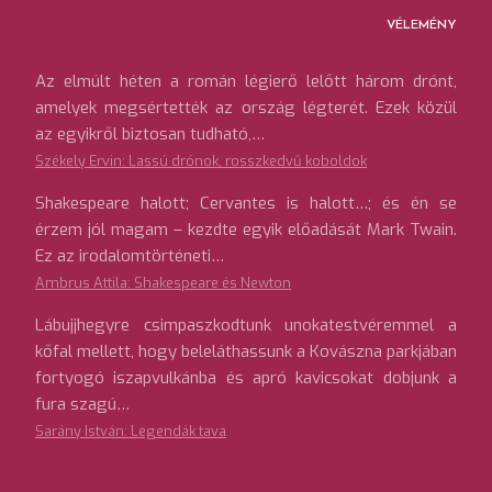
VÉLEMÉNY
Az elmúlt héten a román légierő lelőtt három drónt,
amelyek megsértették az ország légterét. Ezek közül
az egyikről biztosan tudható,…
Székely Ervin: Lassú drónok, rosszkedvű koboldok
Shakespeare halott; Cervantes is halott…; és én se
érzem jól magam – kezdte egyik előadását Mark Twain.
Ez az irodalomtörténeti…
Ambrus Attila: Shakespeare és Newton
Lábujjhegyre csimpaszkodtunk unokatestvéremmel a
kőfal mellett, hogy beleláthassunk a Kovászna parkjában
fortyogó iszapvulkánba és apró kavicsokat dobjunk a
fura szagú…
Sarány István: Legendák tava