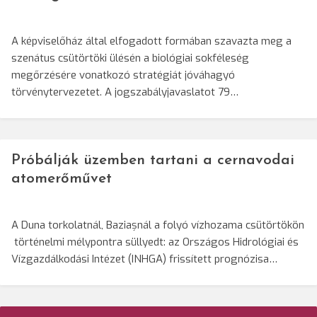
A képviselőház által elfogadott formában szavazta meg a
szenátus csütörtöki ülésén a biológiai sokféleség
megőrzésére vonatkozó stratégiát jóváhagyó
törvénytervezetet. A jogszabályjavaslatot 79…
Próbálják üzemben tartani a cernavodai
atomerőművet
A Duna torkolatnál, Baziașnál a folyó vízhozama csütörtökön
történelmi mélypontra süllyedt: az Országos Hidrológiai és
Vízgazdálkodási Intézet (INHGA) frissített prognózisa…