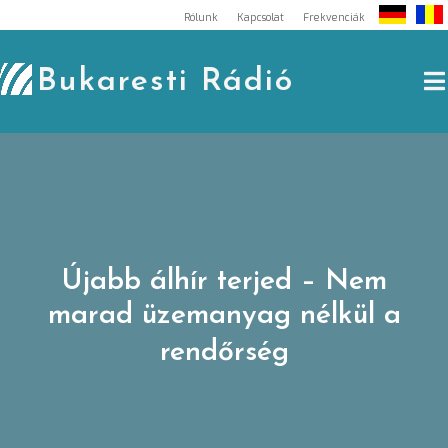
Skip
Rólunk
Kapcsolat
Frekvenciák
to
content
Bukaresti Rádió
Újabb álhír terjed – Nem
marad üzemanyag nélkül a
rendőrség