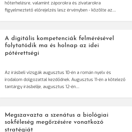
hőterhelésre, valamint záporokra és zivatarokra
figyelmeztető előrejelzés lesz érvényben - közölte az…
A digitális kompetenciák felmérésével
folytatódik ma és holnap az idei
pótérettségi
Az írásbeli vizsgák augusztus 10-én a román nyelv és
irodalom dolgozattal kezdődnek. Augusztus 11-én a kötelező
tantárgy írásbelije, augusztus 12-én…
Megszavazta a szenátus a biológiai
sokféleség megőrzésére vonatkozó
stratégiát