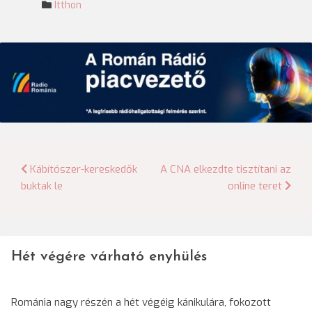
Itthon
Bejegyzés
Kábítószer-kereskedők
A CNA elkezdte tisztítani az
buktak le
online teret
navigáció
Hét végére várható enyhülés
Románia nagy részén a hét végéig kánikulára, fokozott