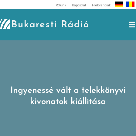
Skip
Rólunk
Kapcsolat
Frekvenciák
to
content
Bukaresti Rádió
Ingyenessé vált a telekkönyvi
kivonatok kiállítása