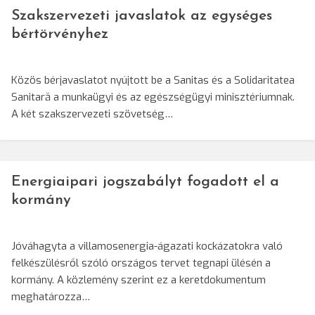
Szakszervezeti javaslatok az egységes
bértörvényhez
Közös bérjavaslatot nyújtott be a Sanitas és a Solidaritatea
Sanitară a munkaügyi és az egészségügyi minisztériumnak.
A két szakszervezeti szövetség…
Energiaipari jogszabályt fogadott el a
kormány
Jóváhagyta a villamosenergia-ágazati kockázatokra való
felkészülésről szóló országos tervet tegnapi ülésén a
kormány. A közlemény szerint ez a keretdokumentum
meghatározza…