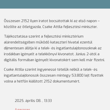
Összesen 2152 ilyen iratot bocsátottak ki az első napon –
közölte az ötletgazda, Cseke Attila fejlesztési miniszter.
Tájékoztatása szerint a fejlesztési minisztérium
alárendeltségében működő kataszteri hivatal ezentúl
díjmentesen állítja ki a telek- és ingatlantulajdonosoknak az
irodákban igényelt a telekkönyvi kivonatot. Június 2-ától a
digitális formában igényelt kivonatokért sem kell már fizetni.
Cseke Attila szerint ingyenessé tételük nélkül a telek- és
ingatlantulajdonosok összesen mintegy 53.800 lejt fizettek
volna a hétfőn kiállított 2152 dokumentumért.
2025. április 08. , 13:33
Agerpres