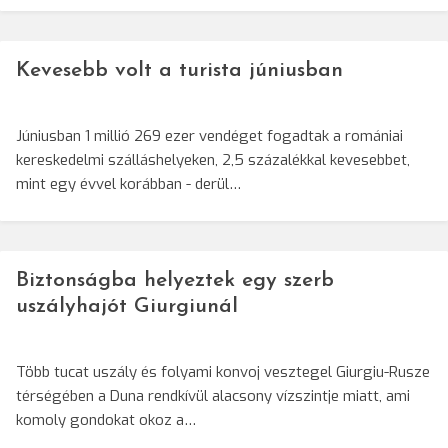
Kevesebb volt a turista júniusban
Júniusban 1 millió 269 ezer vendéget fogadtak a romániai
kereskedelmi szálláshelyeken, 2,5 százalékkal kevesebbet,
mint egy évvel korábban - derül…
Biztonságba helyeztek egy szerb
uszályhajót Giurgiunál
Több tucat uszály és folyami konvoj vesztegel Giurgiu-Rusze
térségében a Duna rendkívül alacsony vízszintje miatt, ami
komoly gondokat okoz a…