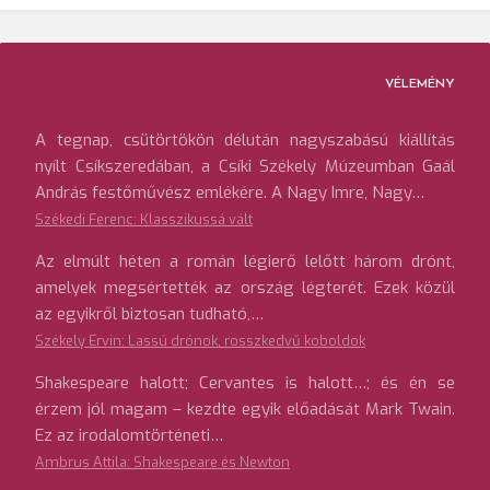
VÉLEMÉNY
A tegnap, csütörtökön délután nagyszabású kiállítás
nyílt Csíkszeredában, a Csíki Székely Múzeumban Gaál
András festőművész emlékére. A Nagy Imre, Nagy…
Székedi Ferenc: Klasszikussá vált
Az elmúlt héten a román légierő lelőtt három drónt,
amelyek megsértették az ország légterét. Ezek közül
az egyikről biztosan tudható,…
Székely Ervin: Lassú drónok, rosszkedvű koboldok
Shakespeare halott; Cervantes is halott…; és én se
érzem jól magam – kezdte egyik előadását Mark Twain.
Ez az irodalomtörténeti…
Ambrus Attila: Shakespeare és Newton