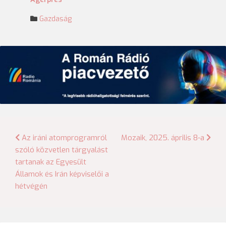
Gazdaság
Bejegyzés
Az iráni atomprogramról
Mozaik, 2025. április 8-a
szóló közvetlen tárgyalást
navigáció
tartanak az Egyesült
Államok és Irán képviselői a
hétvégén