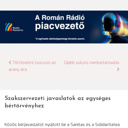
Bejegyzés
Történelmi csúcson az
Újabb súlyos medvetámadás
arany ára
navigáció
Szakszervezeti javaslatok az egységes
bértörvényhez
Közös bérjavaslatot nyújtott be a Sanitas és a Solidaritatea