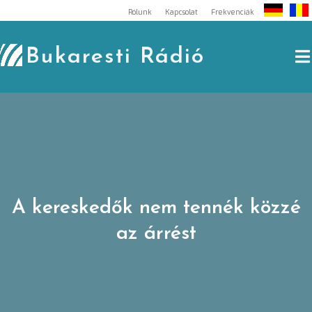
Skip
Rólunk
Kapcsolat
Frekvenciák
to
content
Bukaresti Rádió
A kereskedők nem tennék közzé
az árrést