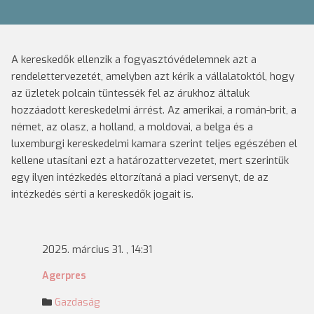
A kereskedők ellenzik a fogyasztóvédelemnek azt a
rendelettervezetét, amelyben azt kérik a vállalatoktól, hogy
az üzletek polcain tüntessék fel az árukhoz általuk
hozzáadott kereskedelmi árrést. Az amerikai, a román-brit, a
német, az olasz, a holland, a moldovai, a belga és a
luxemburgi kereskedelmi kamara szerint teljes egészében el
kellene utasítani ezt a határozattervezetet, mert szerintük
egy ilyen intézkedés eltorzítaná a piaci versenyt, de az
intézkedés sérti a kereskedők jogait is.
2025. március 31. , 14:31
Agerpres
Gazdaság