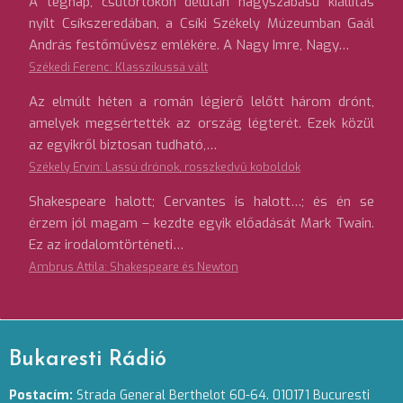
A tegnap, csütörtökön délután nagyszabású kiállítás
nyílt Csíkszeredában, a Csíki Székely Múzeumban Gaál
András festőművész emlékére. A Nagy Imre, Nagy…
Székedi Ferenc: Klasszikussá vált
Az elmúlt héten a román légierő lelőtt három drónt,
amelyek megsértették az ország légterét. Ezek közül
az egyikről biztosan tudható,…
Székely Ervin: Lassú drónok, rosszkedvű koboldok
Shakespeare halott; Cervantes is halott…; és én se
érzem jól magam – kezdte egyik előadását Mark Twain.
Ez az irodalomtörténeti…
Ambrus Attila: Shakespeare és Newton
Bukaresti Rádió
Postacím:
Strada General Berthelot 60-64. 010171 Bucuresti