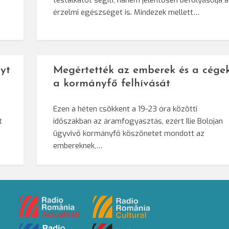
testalkatot segíti, hanem jelentősen befolyásolja 
érzelmi egészséget is. Mindezek mellett…
yt
Megértették az emberek és a cége
a kormányfő felhívását
Ezen a héten csökkent a 19-23 óra közötti
t
időszakban az áramfogyasztás, ezért Ilie Bolojan
ügyvivő kormányfő köszönetet mondott az
embereknek,…