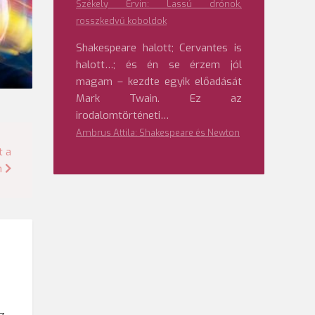
Székely Ervin: Lassú drónok,
rosszkedvű koboldok
Shakespeare halott; Cervantes is
halott…; és én se érzem jól
magam – kezdte egyik előadását
Mark Twain. Ez az
irodalomtörténeti…
Ambrus Attila: Shakespeare és Newton
t a
n