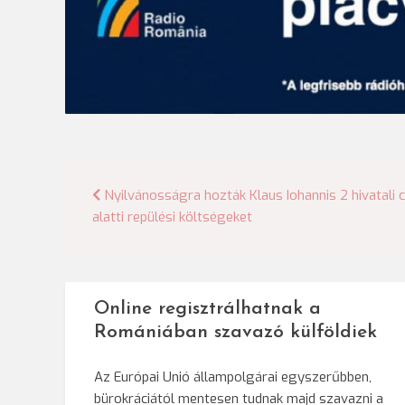
Bejegyzés
Nyilvánosságra hozták Klaus Iohannis 2 hivatali c
alatti repülési költségeket
navigáció
Online regisztrálhatnak a
Romániában szavazó külföldiek
Az Európai Unió állampolgárai egyszerűbben,
bürokráciától mentesen tudnak majd szavazni a