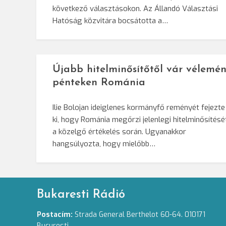
következő választásokon. Az Állandó Választási
Hatóság közvitára bocsátotta a…
Újabb hitelminősítőtől vár vélemén
pénteken Románia
Ilie Bolojan ideiglenes kormányfő reményét fejezte
ki, hogy Románia megőrzi jelenlegi hitelminősítésé
a közelgő értékelés során. Ugyanakkor
hangsúlyozta, hogy mielőbb…
Bukaresti Rádió
Postacím:
Strada General Berthelot 60-64. 010171
Bucuresti