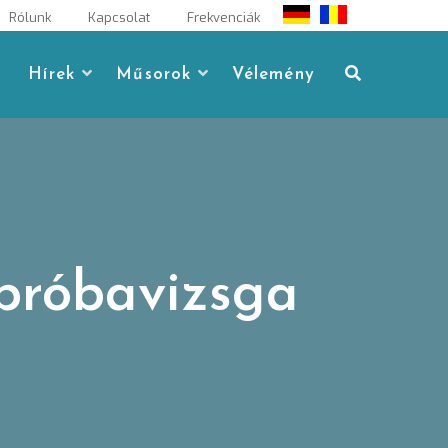
Rólunk
Kapcsolat
Frekvenciák
Hírek
Műsorok
Vélemény
próbavizsga