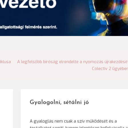
iklusa
A legfelsőbb bíróság elrendelte a nyomozás újrakezdésé
Colectiv 2 ügyébe
Gyalogolni, sétálni jó
A gyaloglás nem csak a szív működését és a