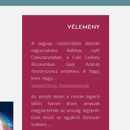
VÉLEMÉNY
A tegnap, csütörtökön délután
nagyszabású kiállítás nyílt
Csíkszeredában, a Csíki Székely
Múzeumban Gaál András
festőművész emlékére. A Nagy
Imre, Nagy…
Székedi Ferenc: Klasszikussá vált
Az elmúlt héten a román légierő
lelőtt három drónt, amelyek
megsértették az ország légterét.
Ezek közül az egyikről biztosan
tudható,…