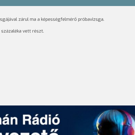
zsgájával zárul ma a képességfelmérő próbavizsga.
százaléka vett részt.