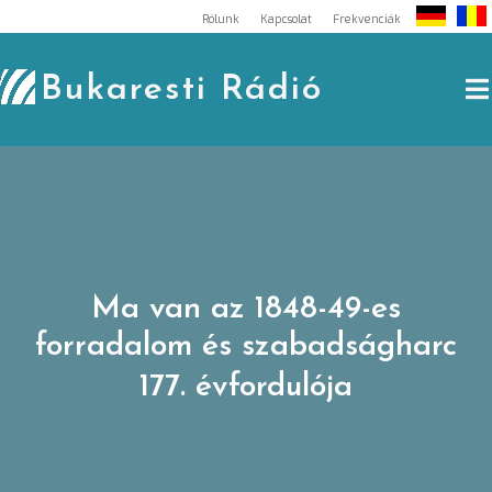
Skip
Rólunk
Kapcsolat
Frekvenciák
to
content
Bukaresti Rádió
Ma van az 1848-49-es
forradalom és szabadságharc
177. évfordulója