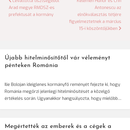
Bejegyzés
Leváltotta tisztségéből
Kelemen Hunor és Crin
Arad megye RMDSZ-es
Antonescu az
navigáció
prefektusát a kormány
elnökválasztás tétjére
figyelmeztetnek a március
15-i köszöntőjükben
Újabb hitelminősítőtől vár véleményt
pénteken Románia
Ilie Bolojan ideiglenes kormányfő reményét fejezte ki, hogy
Románia megőrzi jelenlegi hitelminősítését a közelgő
értékelés során. Ugyanakkor hangsúlyozta, hogy mielőbb…
Megértették az emberek és a cégek a