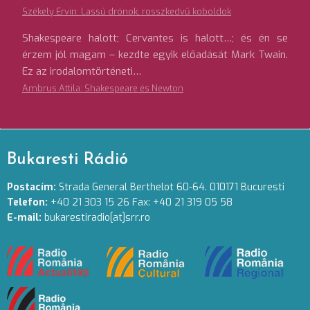
Székely Ervin: Lassú drónok, rosszkedvű koboldok
Shakespeare halott; Cervantes is halott…; és én se
érzem jól magam – kezdte egyik előadását Mark Twain.
Ez az irodalomtörténeti…
Ambrus Attila: Shakespeare és Newton
Bukaresti Rádió
Postacím:
Strada General Berthelot 60-64. 010171 Bucuresti
Telefon:
+40 21 303 15 26 Fax: +40 21 319 05 58
E-mail:
bukarestiradio[at]srr.ro