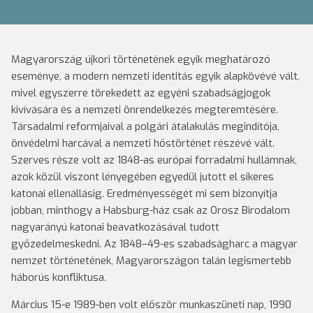
Magyarország újkori történetének egyik meghatározó
eseménye, a modern nemzeti identitás egyik alapkövévé vált,
mivel egyszerre törekedett az egyéni szabadságjogok
kivívására és a nemzeti önrendelkezés megteremtésére.
Társadalmi reformjaival a polgári átalakulás megindítója,
önvédelmi harcával a nemzeti hőstörténet részévé vált.
Szerves része volt az 1848-as európai forradalmi hullámnak,
azok közül viszont lényegében egyedül jutott el sikeres
katonai ellenállásig. Eredményességét mi sem bizonyítja
jobban, minthogy a Habsburg-ház csak az Orosz Birodalom
nagyarányú katonai beavatkozásával tudott
győzedelmeskedni. Az 1848–49-es szabadságharc a magyar
nemzet történetének, Magyarországon talán legismertebb
háborús konfliktusa.
Március 15-e 1989-ben volt először munkaszüneti nap, 1990