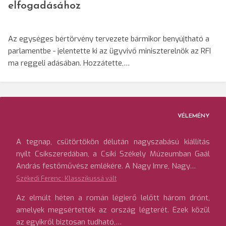
elfogadásához
Az egységes bértörvény tervezete bármikor benyújtható a
parlamentbe - jelentette ki az ügyvivő miniszterelnök az RFI
ma reggeli adásában. Hozzátette,…
VÉLEMÉNY
A tegnap, csütörtökön délután nagyszabású kiállítás
nyílt Csíkszeredában, a Csíki Székely Múzeumban Gaál
András festőművész emlékére. A Nagy Imre, Nagy…
Székedi Ferenc: Klasszikussá vált
Az elmúlt héten a román légierő lelőtt három drónt,
amelyek megsértették az ország légterét. Ezek közül
az egyikről biztosan tudható,…