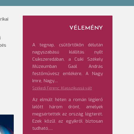
rikai
VÉLEMÉNY
i
A tegnap, csütörtökön délután
pés
nagyszabású kiállítás nyílt
Csíkszeredában, a Csíki Székely
Múzeumban Gaál András
festőművész emlékére. A Nagy
Imre, Nagy…
Székedi Ferenc: Klasszikussá vált
Az elmúlt héten a román légierő
lelőtt három drónt, amelyek
megsértették az ország légterét.
Ezek közül az egyikről biztosan
tudható,…