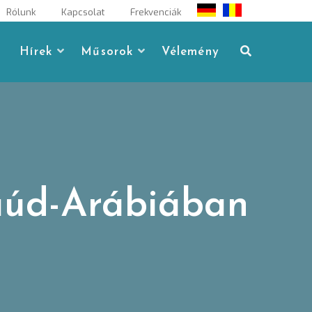
Rólunk
Kapcsolat
Frekvenciák
Hírek
Műsorok
Vélemény
aúd-Arábiában