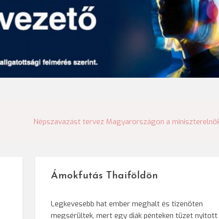
Népszavazást tervez Magyarországon a miniszterelnö
Ámokfutás Thaiföldön
Legkevesebb hat ember meghalt és tizenöten
megsérültek, mert egy diák pénteken tüzet nyitott