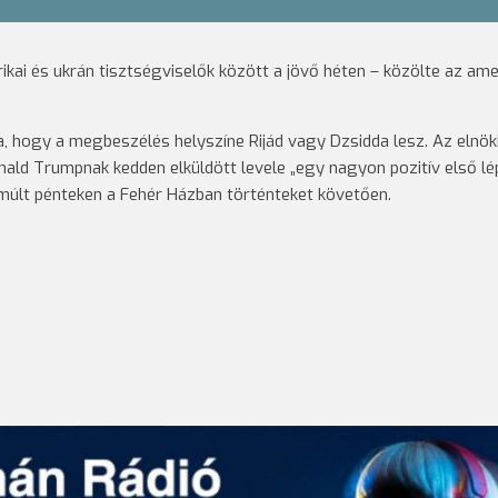
kai és ukrán tisztségviselők között a jövő héten – közölte az ame
, hogy a megbeszélés helyszíne Rijád vagy Dzsidda lesz. Az elnök
ald Trumpnak kedden elküldött levele „egy nagyon pozitív első lé
a múlt pénteken a Fehér Házban történteket követően.