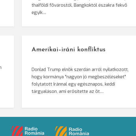
e
thaiföldi fõvárostól, Bangkoktól északra fekvõ
egyik…
Amerikai–iráni konfliktus
n
Donlad Trump elnök szerdán arról nyilatkozott,
hogy kormánya "nagyon jó megbeszéléseket"
i
folytatott Iránnal egy egésznapos, keddi
tárgyaláson, ami erősítette az öt…