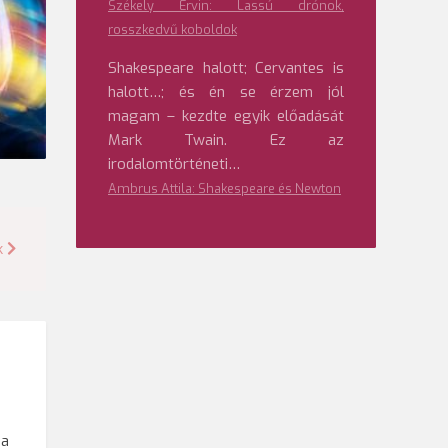
Székely Ervin: Lassú drónok,
rosszkedvű koboldok
Shakespeare halott; Cervantes is
halott…; és én se érzem jól
magam – kezdte egyik előadását
Mark Twain. Ez az
irodalomtörténeti…
Ambrus Attila: Shakespeare és Newton
k
 a