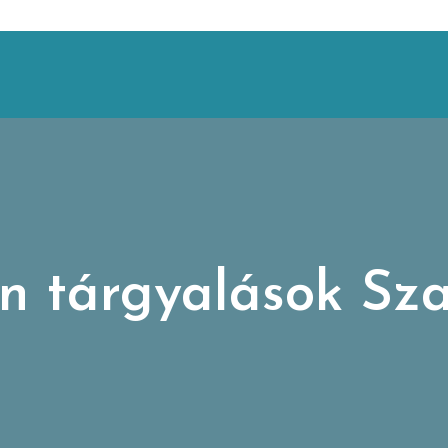
án tárgyalások Sz