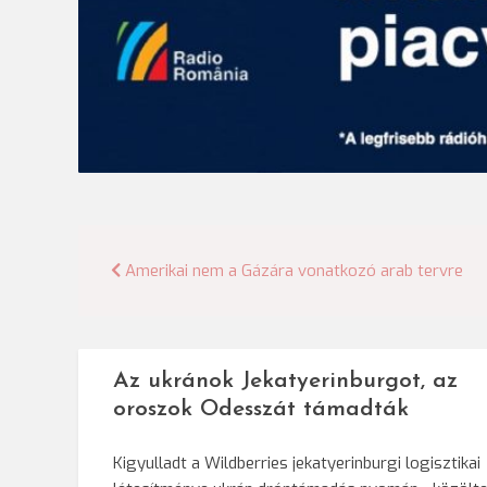
Bejegyzés
Amerikai nem a Gázára vonatkozó arab tervre
navigáció
Az ukránok Jekatyerinburgot, az
oroszok Odesszát támadták
Kigyulladt a Wildberries jekatyerinburgi logisztikai