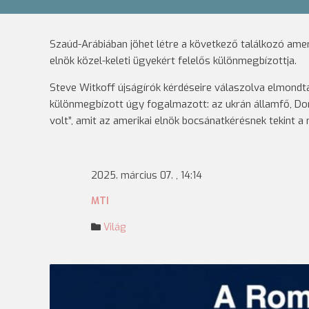
Szaúd-Arábiában jöhet létre a következő találkozó ameri
elnök közel-keleti ügyekért felelős különmegbízottja.
Steve Witkoff újságírók kérdéseire válaszolva elmondta
különmegbízott úgy fogalmazott: az ukrán államfő, Don
volt”, amit az amerikai elnök bocsánatkérésnek tekint 
2025. március 07. , 14:14
MTI
Világ