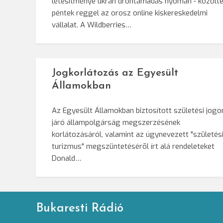
létesítménye ukrán dróntámadás nyomán - közölt
péntek reggel az orosz online kiskereskedelmi
vállalat. A Wildberries…
Jogkorlátozás az Egyesült
Államokban
Az Egyesült Államokban biztosított születési jogo
járó állampolgárság megszerzésének
korlátozásáról, valamint az úgynevezett "születés
turizmus" megszüntetésérõl írt alá rendeleteket
Donald…
Bukaresti Rádió