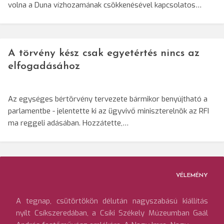
volna a Duna vízhozamának csökkenésével kapcsolatos…
A törvény kész csak egyetértés nincs az
elfogadásához
Az egységes bértörvény tervezete bármikor benyújtható a
parlamentbe - jelentette ki az ügyvivő miniszterelnök az RFI
ma reggeli adásában. Hozzátette,…
VÉLEMÉNY
A tegnap, csütörtökön délután nagyszabású kiállítás
nyílt Csíkszeredában, a Csíki Székely Múzeumban Gaál