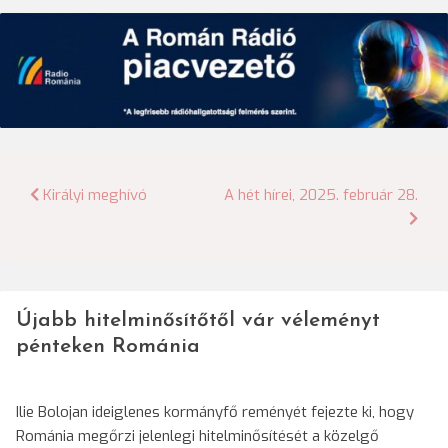
Bejegyzés
Királyi meghívó
A hét hírei, 2025. február 28.
navigáció
Újabb hitelminősítőtől vár véleményt
pénteken Románia
Ilie Bolojan ideiglenes kormányfő reményét fejezte ki, hogy
Románia megőrzi jelenlegi hitelminősítését a közelgő