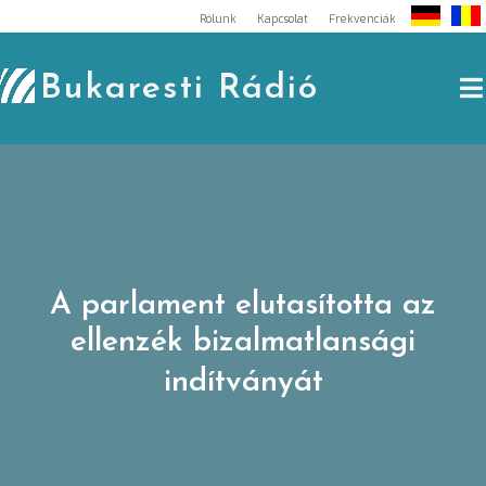
Skip
Rólunk
Kapcsolat
Frekvenciák
to
content
Bukaresti Rádió
A parlament elutasította az
ellenzék bizalmatlansági
indítványát