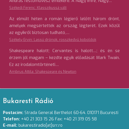
András festőművész emlékére. A Nagy Imre, Nagy…
Székedi Ferenc: Klasszikussá vált
Az elmúlt héten a román légierő lelőtt három drónt,
amelyek megsértették az ország légterét. Ezek közül
az egyikről biztosan tudható,…
Székely Ervin: Lassú drónok, rosszkedvű koboldok
Shakespeare halott; Cervantes is halott…; és én se
érzem jól magam – kezdte egyik előadását Mark Twain.
Ez az irodalomtörténeti…
Ambrus Attila: Shakespeare és Newton
Bukaresti Rádió
Postacím:
Strada General Berthelot 60-64. 010171 Bucuresti
Telefon:
+40 21 303 15 26 Fax: +40 21 319 05 58
E-mail:
bukarestiradio[at]srr.ro