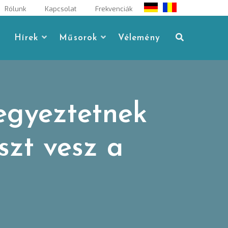
Rólunk
Kapcsolat
Frekvenciák
Hírek
Műsorok
Vélemény
 egyeztetnek
észt vesz a