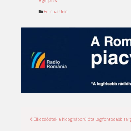
Agerpres
Európai Unió
Bejegyzés
Elkezdődtek a hidegháború óta legfontosabb tár