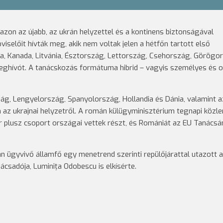
 azon az újabb, az ukrán helyzettel és a kontinens biztonságával
selőit hívták meg, akik nem voltak jelen a hétfőn tartott első
a, Kanada, Litvánia, Észtország, Lettország, Csehország, Görögo
ghívót. A tanácskozás formátuma hibrid – vagyis személyes és o
g, Lengyelország, Spanyolország, Hollandia és Dánia, valamint a
 az ukrajnai helyzetről. A román külügyminisztérium tegnapi köz
 plusz csoport országai vettek részt, és Romániát az EU Tanácsá
jan ügyvivő államfő egy menetrend szerinti repülőjárattal utazott a
ácsadója, Luminița Odobescu is elkísérte.