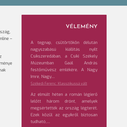
VÉLEMÉNY
rszág,
nline –
A tegnap, csütörtökön délután
nagyszabású kiállítás nyílt
Csíkszeredában, a Csíki Székely
z
Múzeumban Gaál András
leménye
festőművész emlékére. A Nagy
nak
Imre, Nagy…
Székedi Ferenc: Klasszikussá vált
Az elmúlt héten a román légierő
lelőtt három drónt, amelyek
megsértették az ország légterét.
Ezek közül az egyikről biztosan
tudható,…