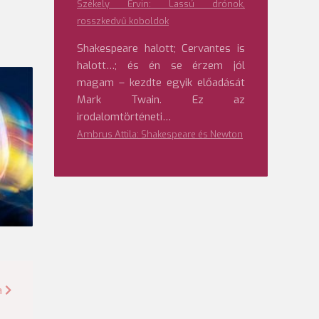
Székely Ervin: Lassú drónok,
rosszkedvű koboldok
Shakespeare halott; Cervantes is
halott…; és én se érzem jól
magam – kezdte egyik előadását
Mark Twain. Ez az
irodalomtörténeti…
Ambrus Attila: Shakespeare és Newton
a