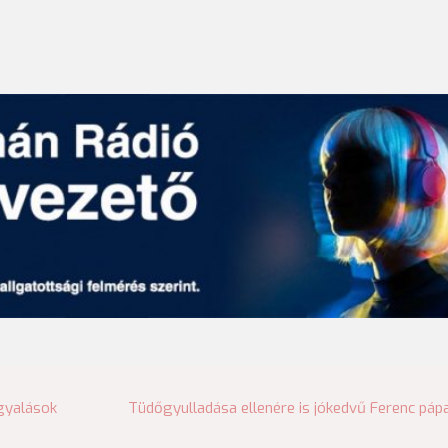
gyalások
Tüdőgyulladása ellenére is jókedvű Ferenc páp