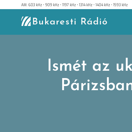
Skip
AM: 603 kHz • 909 kHz • 1197 kHz • 1314 kHz • 1404 kHz • 1593 kHz
to
content
Bukaresti Rádió
Ismét az uk
Párizsban,