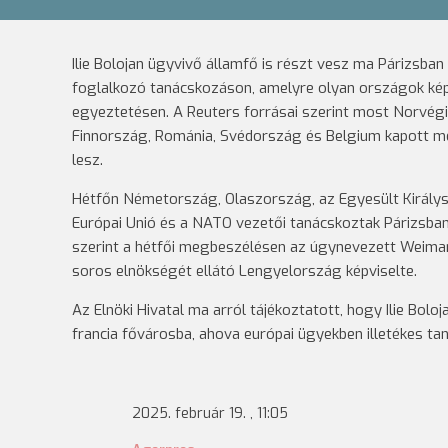
Ilie Bolojan ügyvivő államfő is részt vesz ma Párizsban
foglalkozó tanácskozáson, amelyre olyan országok képvi
egyeztetésen. A Reuters forrásai szerint most Norvégi
Finnország, Románia, Svédország és Belgium kapott me
lesz.
Hétfőn Németország, Olaszország, az Egyesült Királysá
Európai Unió és a NATO vezetői tanácskoztak Párizsban
szerint a hétfői megbeszélésen az úgynevezett Weimar
soros elnökségét ellátó Lengyelország képviselte.
Az Elnöki Hivatal ma arról tájékoztatott, hogy Ilie Bolo
francia fővárosba, ahova európai ügyekben illetékes tan
2025. február 19. , 11:05