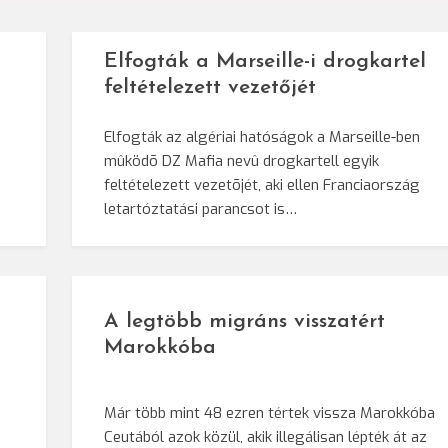
Elfogták a Marseille-i drogkartel
feltételezett vezetőjét
Elfogták az algériai hatóságok a Marseille-ben
mûködõ DZ Mafia nevû drogkartell egyik
feltételezett vezetõjét, aki ellen Franciaország
letartóztatási parancsot is…
A legtöbb migráns visszatért
Marokkóba
Már több mint 48 ezren tértek vissza Marokkóba
Ceutából azok közül, akik illegálisan lépték át az