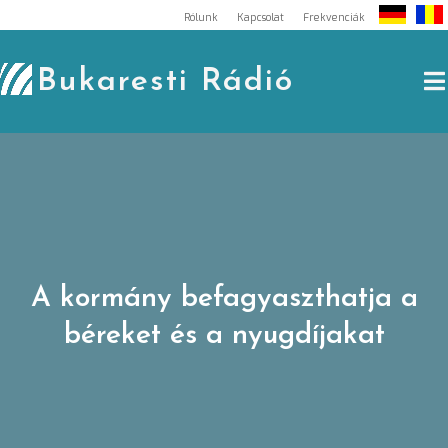
Skip
Rólunk
Kapcsolat
Frekvenciák
to
content
Bukaresti Rádió
A kormány befagyaszthatja a
béreket és a nyugdíjakat