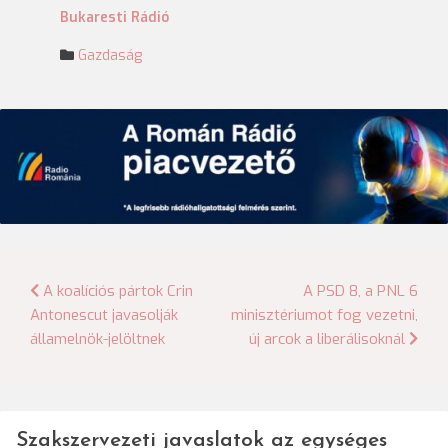
Bukaresti Rádió
Gazdaság
Bejegyzés
A koalíciós pártok Crin
A PSD 8, a PNL 6
Antonescut javasolják
minisztériumot fog vezetni,
navigáció
államelnök-jelöltnek
új arcok a liberálisoknál
Szakszervezeti javaslatok az egységes