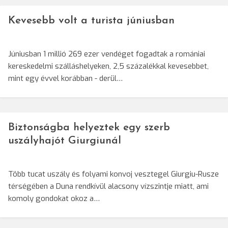
Kevesebb volt a turista júniusban
Júniusban 1 millió 269 ezer vendéget fogadtak a romániai
kereskedelmi szálláshelyeken, 2,5 százalékkal kevesebbet,
mint egy évvel korábban - derül…
Biztonságba helyeztek egy szerb
uszályhajót Giurgiunál
Több tucat uszály és folyami konvoj vesztegel Giurgiu-Rusze
térségében a Duna rendkívül alacsony vízszintje miatt, ami
komoly gondokat okoz a…