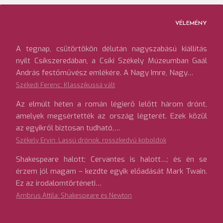
VÉLEMÉNY
A tegnap, csütörtökön délután nagyszabású kiállítás
nyílt Csíkszeredában, a Csíki Székely Múzeumban Gaál
András festőművész emlékére. A Nagy Imre, Nagy…
Székedi Ferenc: Klasszikussá vált
Az elmúlt héten a román légierő lelőtt három drónt,
amelyek megsértették az ország légterét. Ezek közül
az egyikről biztosan tudható,…
Székely Ervin: Lassú drónok, rosszkedvű koboldok
Shakespeare halott; Cervantes is halott…; és én se
érzem jól magam – kezdte egyik előadását Mark Twain.
Ez az irodalomtörténeti…
Ambrus Attila: Shakespeare és Newton