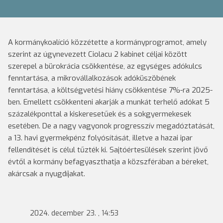
A kormánykoalíció közzétette a kormányprogramot, amely
szerint az úgynevezett Ciolacu 2 kabinet céljai között
szerepel a bürokrácia csökkentése, az egységes adókulcs
fenntartása, a mikrovállalkozások adóküszöbének
fenntartása, a költségvetési hiány csökkentése 7%-ra 2025-
ben. Emellett csökkenteni akarják a munkát terhelő adókat 5
százalékponttal a kiskeresetűek és a sokgyermekesek
esetében. De a nagy vagyonok progresszív megadóztatását,
a 13. havi gyermekpénz folyósítását, illetve a hazai ipar
fellendítését is célul tűzték ki. Sajtóértesülések szerint jövő
évtől a kormány befagyaszthatja a közszférában a béreket,
akárcsak a nyugdíjakat.
2024. december 23. , 14:53