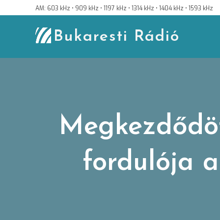
Skip
AM: 603 kHz • 909 kHz • 1197 kHz • 1314 kHz • 1404 kHz • 1593 kHz
to
content
Bukaresti Rádió
Megkezdődött
fordulója 