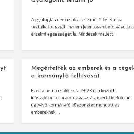
Gyalogolni, sétálni jó
A gyaloglás nem csak a szív működését és a
testalkatot segíti, hanem jelentősen befolyásolja 
érzelmi egészséget is. Mindezek mellett…
yt
Megértették az emberek és a cége
a kormányfő felhívását
Ezen a héten csökkent a 19-23 óra közötti
t
időszakban az áramfogyasztás, ezért Ilie Bolojan
ügyvivő kormányfő köszönetet mondott az
embereknek,…