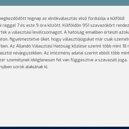
egkezdődött tegnap az elnökválasztás első fordulója a külföldi
 reggel 7 és este 9 óra között. Külföldön 951 szavazókört rendez
ték a választási levélcsomagot. A hatóság emailben értesíti azok
 úton, figyelmeztetve őket, hogy választójogukat már csak szemé
ben. Az Állandó Választási Hatóság közlése szerint több mint 18 m
lasztói névjegyzékben. Az intézmény adatai szerint ebből több min
zer személynek ideiglenesen fel van függesztve a szavazati joga.
yiben sorok alakulnak ki.