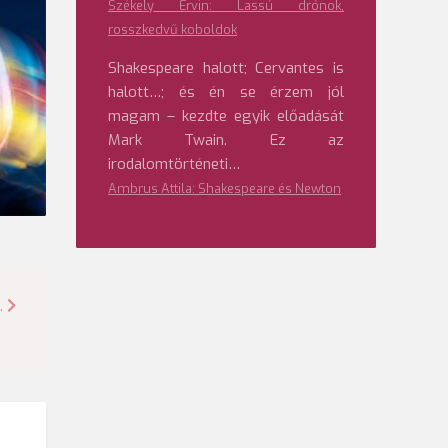
Székely Ervin: Lassú drónok,
rosszkedvű koboldok
Shakespeare halott; Cervantes is
halott…; és én se érzem jól
magam – kezdte egyik előadását
Mark Twain. Ez az
irodalomtörténeti…
Ambrus Attila: Shakespeare és Newton
.