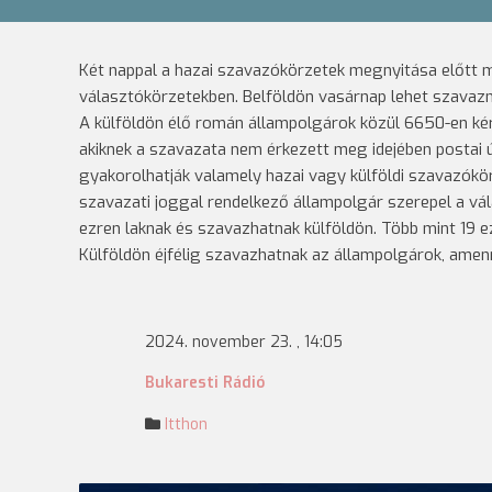
Két nappal a hazai szavazókörzetek megnyitása előtt m
választókörzetekben. Belföldön vasárnap lehet szavazni
A külföldön élő román állampolgárok közül 6650-en kér
akiknek a szavazata nem érkezett meg idejében postai
gyakorolhatják valamely hazai vagy külföldi szavazókör
szavazati joggal rendelkező állampolgár szerepel a vá
ezren laknak és szavazhatnak külföldön. Több mint 19 e
Külföldön éjfélig szavazhatnak az állampolgárok, amenn
2024. november 23. , 14:05
Bukaresti Rádió
Itthon