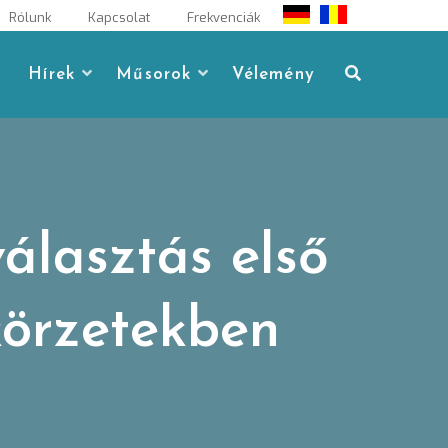
Rólunk
Kapcsolat
Frekvenciák
Hírek
Műsorok
Vélemény
álasztás első
körzetekben