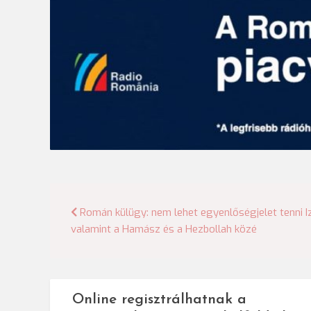
Bejegyzés
Román külügy: nem lehet egyenlőségjelet tenni Iz
valamint a Hamász és a Hezbollah közé
navigáció
Online regisztrálhatnak a