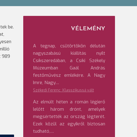
tek be.
VÉLEMÉNY
at,
lyesen
A tegnap, csütörtökön délután
illió
nagyszabású kiállítás nyílt
t 989
Csíkszeredában, a Csíki Székely
Múzeumban Gaál András
festőművész emlékére. A Nagy
Imre, Nagy…
Székedi Ferenc: Klasszikussá vált
Az elmúlt héten a román légierő
lelőtt három drónt, amelyek
megsértették az ország légterét.
Ezek közül az egyikről biztosan
tudható,…