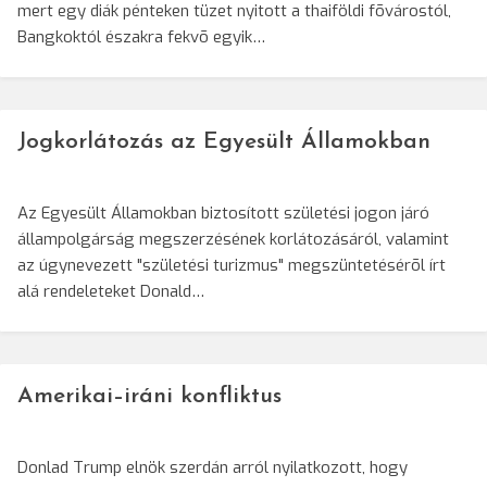
mert egy diák pénteken tüzet nyitott a thaiföldi fõvárostól,
Bangkoktól északra fekvõ egyik…
Jogkorlátozás az Egyesült Államokban
Az Egyesült Államokban biztosított születési jogon járó
állampolgárság megszerzésének korlátozásáról, valamint
az úgynevezett "születési turizmus" megszüntetésérõl írt
alá rendeleteket Donald…
Amerikai–iráni konfliktus
Donlad Trump elnök szerdán arról nyilatkozott, hogy