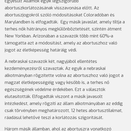
Egyesült Államok egyik legszigorúbb
abortuszkorlátozásának visszavonása előtt. Az
abortuszjogokról szóló módosításokat Coloradóban és
Marylandben is elfogadták. Egy másik javaslat, amely tiltja a
terhes nők hátrányos megkülönböztetését, szintén átment
New Yorkban. Arizonában a szavazók több mint 60%-a
támogatta azt a módosítást, amely az abortuszhoz való
jogot az életképesség határáig védi.
A nebraskai szavazók két, nagyjából ellentétes
kezdeményezésről szavaztak. Az egyik a nebraskai
alkotmányban rögzítette volna az abortuszhoz való jogot a
magzat életképességéig vagy később is, a terhes nő
egészségének védelme érdekében. Ezt a választók
elutasították. Elfogadták viszont a másik javasolt
intézkedést, amely rögzíti az állam alkotmányában az eddig
csak törvényben meghatározott, 12 hetes abortusztilalmat,
ráadásul lehetővé teszi a korlátozás szigorítását.
Három másik államban, ahol az abortuszra vonatkozó