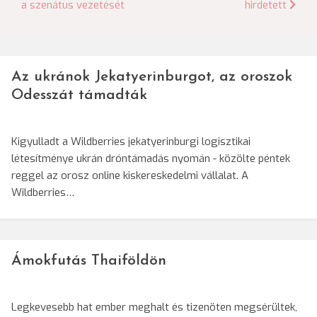
a szenátus vezetését
hirdetett
navigáció
Az ukránok Jekatyerinburgot, az oroszok
Odesszát támadták
Kigyulladt a Wildberries jekatyerinburgi logisztikai
létesítménye ukrán dróntámadás nyomán - közölte péntek
reggel az orosz online kiskereskedelmi vállalat. A
Wildberries…
Ámokfutás Thaiföldön
Legkevesebb hat ember meghalt és tizenöten megsérültek,