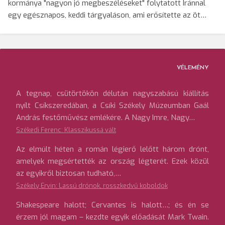
kormánya "nagyon jó megbeszéléseket" folytatott Iránnal
egy egésznapos, keddi tárgyaláson, ami erősítette az öt…
VÉLEMÉNY
A tegnap, csütörtökön délután nagyszabású kiállítás
nyílt Csíkszeredában, a Csíki Székely Múzeumban Gaál
András festőművész emlékére. A Nagy Imre, Nagy…
Székedi Ferenc: Klasszikussá vált
Az elmúlt héten a román légierő lelőtt három drónt,
amelyek megsértették az ország légterét. Ezek közül
az egyikről biztosan tudható,…
Székely Ervin: Lassú drónok, rosszkedvű koboldok
Shakespeare halott; Cervantes is halott…; és én se
érzem jól magam – kezdte egyik előadását Mark Twain.