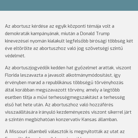
Az abortusz kérdése az egyik központi témája volt a
demokraták kampányának, miután a Donald Trump
kinevezései nyomán kialakult legfelsőbb bírósági többség két
éve eltörölte az abortuszhoz való jog szövetségi szintű
védelmét.
Az abortuszjogvédők kedden hat győzelmet arattak, viszont
Florida leszavazta a javasolt alkotmánymódosítást, így
érvényben marad a republikánus többségű törvényhozás
által korábban megszavazott törvény, amely a legtöbb
esetben tiltja a művi terhességmegszakítást a terhesség
első hat hete után. Az abortuszhoz való hozzáférés
visszaállítására irányuló kezdeményezés viszont sikerrel járt
a szintén megbízhatóan konzervatív Kansas államban.
A Missouri állambeli választók is megnyitották az utat az