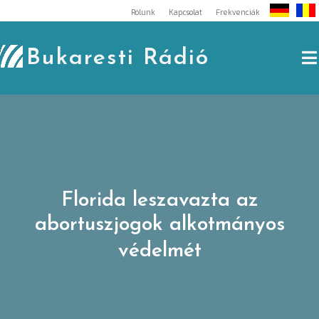
Skip
Rólunk
Kapcsolat
Frekvenciák
to
content
Bukaresti Rádió
Florida leszavazta az
abortuszjogok alkotmányos
védelmét