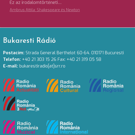
Ez az irodalomtörténeti…
Ambrus Attila: Shakespeare és Newton
Bukaresti Rádió
Postacím:
Strada General Berthelot 60-64. 010171 Bucuresti
Telefon:
+40 21 303 15 26 Fax: +40 21 319 05 58
E-mail:
bukarestiradio[at]srr.ro