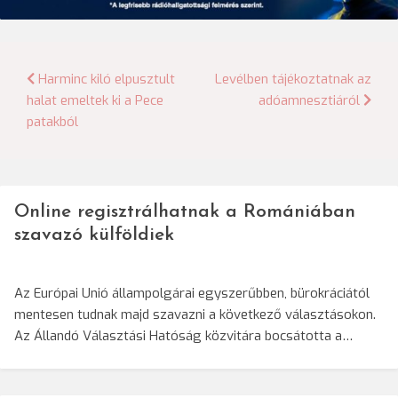
Bejegyzés
Harminc kiló elpusztult
Levélben tájékoztatnak az
halat emeltek ki a Pece
adóamnesztiáról
navigáció
patakból
Online regisztrálhatnak a Romániában
szavazó külföldiek
Az Európai Unió állampolgárai egyszerűbben, bürokráciától
mentesen tudnak majd szavazni a következő választásokon.
Az Állandó Választási Hatóság közvitára bocsátotta a…