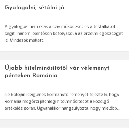
Gyalogolni, sétálni jó
A gyaloglás nem csak a szív működését és a testalkatot
segíti, hanem jelentősen befolyásolja az érzelmi egészséget
is. Mindezek mellett…
Újabb hitelminősítőtől vár véleményt
pénteken Románia
Ilie Bolojan ideiglenes kormányfő reményét fejezte ki, hogy
Románia megőrzi jelenlegi hitelminősítését a közelgő
értékelés során. Ugyanakkor hangsúlyozta, hogy mielőbb…