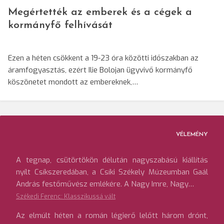
Megértették az emberek és a cégek a
kormányfő felhívását
Ezen a héten csökkent a 19-23 óra közötti időszakban az
áramfogyasztás, ezért Ilie Bolojan ügyvivő kormányfő
köszönetet mondott az embereknek,…
VÉLEMÉNY
A tegnap, csütörtökön délután nagyszabású kiállítás
nyílt Csíkszeredában, a Csíki Székely Múzeumban Gaál
András festőművész emlékére. A Nagy Imre, Nagy…
Székedi Ferenc: Klasszikussá vált
Az elmúlt héten a román légierő lelőtt három drónt,