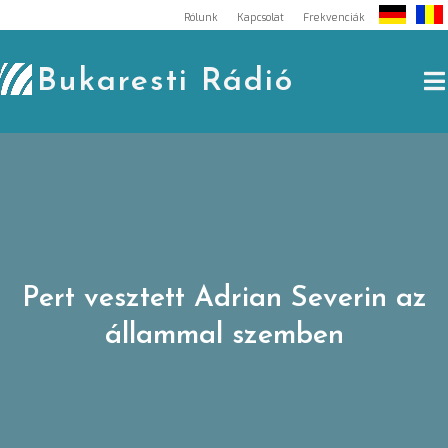
Skip
Rólunk
Kapcsolat
Frekvenciák
to
content
Bukaresti Rádió
Pert vesztett Adrian Severin az
állammal szemben