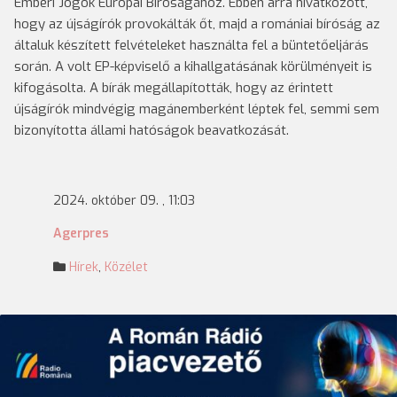
Emberi Jogok Európai Bíróságához. Ebben arra hivatkozott,
hogy az újságírók provokálták őt, majd a romániai bíróság az
általuk készített felvételeket használta fel a büntetőeljárás
során. A volt EP-képviselő a kihallgatásának körülményeit is
kifogásolta. A bírák megállapították, hogy az érintett
újságírók mindvégig magánemberként léptek fel, semmi sem
bizonyította állami hatóságok beavatkozását.
2024. október 09. , 11:03
Agerpres
Hírek
,
Közélet