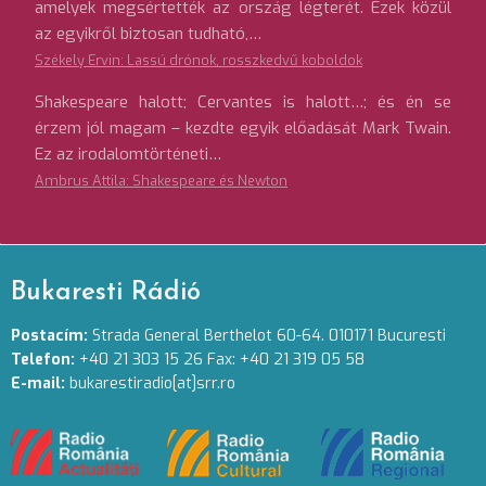
amelyek megsértették az ország légterét. Ezek közül
az egyikről biztosan tudható,…
Székely Ervin: Lassú drónok, rosszkedvű koboldok
Shakespeare halott; Cervantes is halott…; és én se
érzem jól magam – kezdte egyik előadását Mark Twain.
Ez az irodalomtörténeti…
Ambrus Attila: Shakespeare és Newton
Bukaresti Rádió
Postacím:
Strada General Berthelot 60-64. 010171 Bucuresti
Telefon:
+40 21 303 15 26 Fax: +40 21 319 05 58
E-mail:
bukarestiradio[at]srr.ro