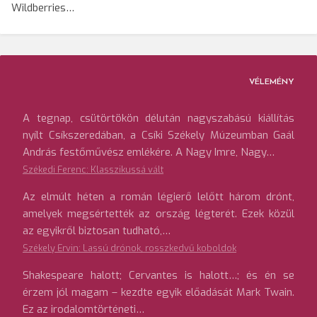
Wildberries…
VÉLEMÉNY
A tegnap, csütörtökön délután nagyszabású kiállítás
nyílt Csíkszeredában, a Csíki Székely Múzeumban Gaál
András festőművész emlékére. A Nagy Imre, Nagy…
Székedi Ferenc: Klasszikussá vált
Az elmúlt héten a román légierő lelőtt három drónt,
amelyek megsértették az ország légterét. Ezek közül
az egyikről biztosan tudható,…
Székely Ervin: Lassú drónok, rosszkedvű koboldok
Shakespeare halott; Cervantes is halott…; és én se
érzem jól magam – kezdte egyik előadását Mark Twain.
Ez az irodalomtörténeti…