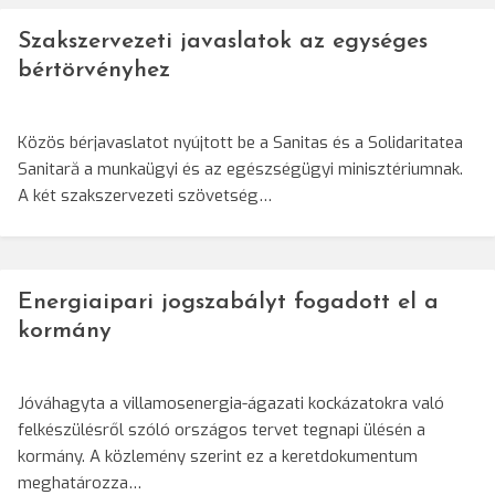
Szakszervezeti javaslatok az egységes
bértörvényhez
Közös bérjavaslatot nyújtott be a Sanitas és a Solidaritatea
Sanitară a munkaügyi és az egészségügyi minisztériumnak.
A két szakszervezeti szövetség…
Energiaipari jogszabályt fogadott el a
kormány
Jóváhagyta a villamosenergia-ágazati kockázatokra való
felkészülésről szóló országos tervet tegnapi ülésén a
kormány. A közlemény szerint ez a keretdokumentum
meghatározza…