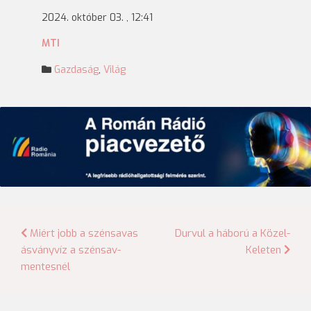
2024. október 03. , 12:41
MTI
Gazdaság
,
Világ
Bejegyzés
Miért jobb a szénsavas
Durvul a háború a Közel-
ásványvíz a szénsav-
Keleten
navigáció
mentesnél