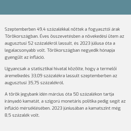
Szeptemberben 49,4 százalékkal nőttek a fogyasztói árak
Törökországban. Éves összevetésben a növekedési ütem az
augusztusi 52 százalékról lassult, és 2023 júliusa óta a
legalacsonyabb volt. Törökországban negyedik hónapja
gyengült az infláció.
Ugyancsak a statisztikai hivatal közölte, hogy a termelői
áremelkedés 33,09 százalékra lassult szeptemberben az
augusztusi 35,75 százalékról.
A török jegybank idén március óta 50 százalékon tartja
irányadó kamatát, a szigorú monetáris politika pedig segít az
infláció mérséklésében. 2023 júniusában a kamatszint még
8,5 százalék volt.