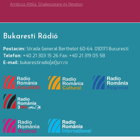
Ambrus Attila: Shakespeare és Newton
Bukaresti Rádió
Postacím:
Strada General Berthelot 60-64. 010171 Bucuresti
Telefon:
+40 21 303 15 26 Fax: +40 21 319 05 58
E-mail:
bukarestiradio[at]srr.ro