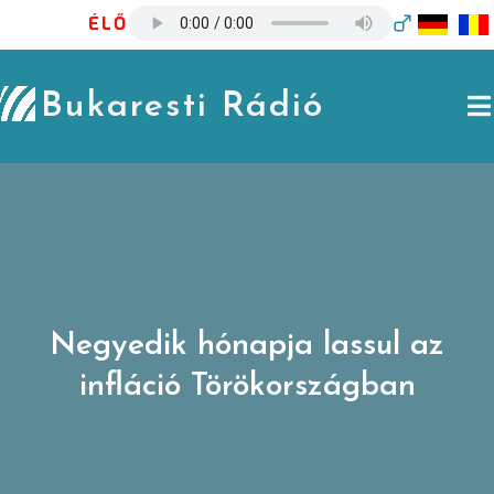
Skip
ÉLŐ
to
content
Bukaresti Rádió
Negyedik hónapja lassul az
infláció Törökországban