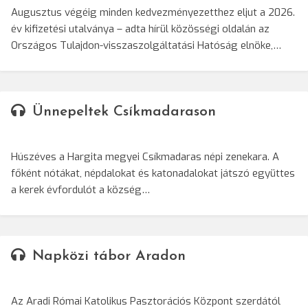
Augusztus végéig minden kedvezményezetthez eljut a 2026.
év kifizetési utalványa – adta hírül közösségi oldalán az
Országos Tulajdon-visszaszolgáltatási Hatóság elnöke,…
Ünnepeltek Csíkmadarason
Húszéves a Hargita megyei Csíkmadaras népi zenekara. A
főként nótákat, népdalokat és katonadalokat játszó együttes
a kerek évfordulót a község…
Napközi tábor Aradon
Az Aradi Római Katolikus Pasztorációs Központ szerdától