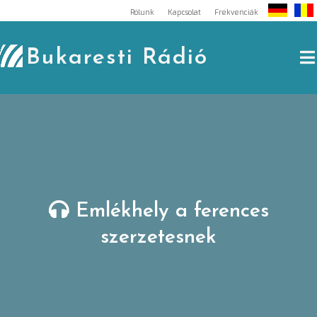
Skip
Rólunk
Kapcsolat
Frekvenciák
to
content
Bukaresti Rádió
Emlékhely a ferences
szerzetesnek