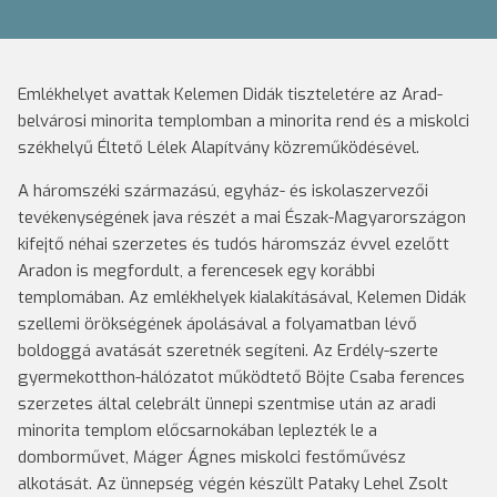
Emlékhelyet avattak Kelemen Didák tiszteletére az Arad-
belvárosi minorita templomban a minorita rend és a miskolci
székhelyű Éltető Lélek Alapítvány közreműködésével.
A háromszéki származású, egyház- és iskolaszervezői
tevékenységének java részét a mai Észak-Magyarországon
kifejtő néhai szerzetes és tudós háromszáz évvel ezelőtt
Aradon is megfordult, a ferencesek egy korábbi
templomában. Az emlékhelyek kialakításával, Kelemen Didák
szellemi örökségének ápolásával a folyamatban lévő
boldoggá avatását szeretnék segíteni. Az Erdély-szerte
gyermekotthon-hálózatot működtető Böjte Csaba ferences
szerzetes által celebrált ünnepi szentmise után az aradi
minorita templom előcsarnokában leplezték le a
domborművet, Máger Ágnes miskolci festőművész
alkotását. Az ünnepség végén készült Pataky Lehel Zsolt