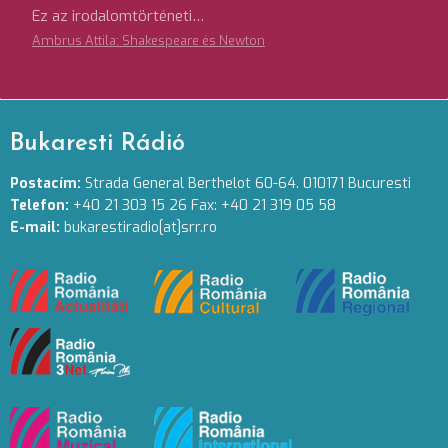
Ez az irodalomtörténeti…
Ambrus Attila: Shakespeare és Newton
Bukaresti Rádió
Postacím:
Strada General Berthelot 60-64. 010171 Bucuresti
Telefon:
+40 21 303 15 26 Fax: +40 21 319 05 58
E-mail:
bukarestiradio[at]srr.ro