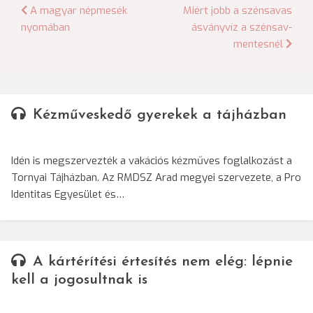
Bejegyzés
A magyar népmesék
Miért jobb a szénsavas
nyomában
ásványvíz a szénsav-
navigáció
mentesnél
Kézműveskedő gyerekek a tájházban
Idén is megszervezték a vakációs kézműves foglalkozást a
Tornyai Tájházban. Az RMDSZ Arad megyei szervezete, a Pro
Identitas Egyesület és…
A kártérítési értesítés nem elég: lépnie
kell a jogosultnak is