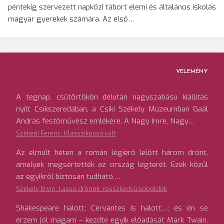
péntekig szervezett napközi tábort elemi és általános iskolás
magyar gyerekek számára. Az első…
VÉLEMÉNY
A tegnap, csütörtökön délután nagyszabású kiállítás
nyílt Csíkszeredában, a Csíki Székely Múzeumban Gaál
András festőművész emlékére. A Nagy Imre, Nagy…
Székedi Ferenc: Klasszikussá vált
Az elmúlt héten a román légierő lelőtt három drónt,
amelyek megsértették az ország légterét. Ezek közül
az egyikről biztosan tudható,…
Székely Ervin: Lassú drónok, rosszkedvű koboldok
Shakespeare halott; Cervantes is halott…; és én se
érzem jól magam – kezdte egyik előadását Mark Twain.