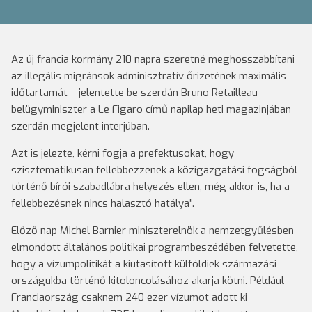
Az új francia kormány 210 napra szeretné meghosszabbítani
az illegális migránsok adminisztratív őrizetének maximális
időtartamát – jelentette be szerdán Bruno Retailleau
belügyminiszter a Le Figaro című napilap heti magazinjában
szerdán megjelent interjúban.
Azt is jelezte, kérni fogja a prefektusokat, hogy
szisztematikusan fellebbezzenek a közigazgatási fogságból
történő bírói szabadlábra helyezés ellen, még akkor is, ha a
fellebbezésnek nincs halasztó hatálya”.
Előző nap Michel Barnier miniszterelnök a nemzetgyűlésben
elmondott általános politikai programbeszédében felvetette,
hogy a vízumpolitikát a kiutasított külföldiek származási
országukba történő kitoloncolásához akarja kötni. Például
Franciaország csaknem 240 ezer vízumot adott ki