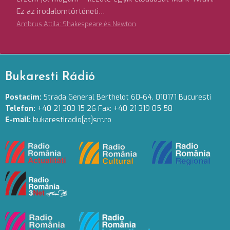
Ez az irodalomtörténeti…
Ambrus Attila: Shakespeare és Newton
Bukaresti Rádió
Postacím:
Strada General Berthelot 60-64. 010171 Bucuresti
Telefon:
+40 21 303 15 26 Fax: +40 21 319 05 58
E-mail:
bukarestiradio[at]srr.ro