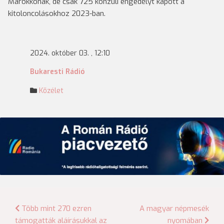
Marokkónak, de csak 725 konzuli engedélyt kapott a
kitoloncolásokhoz 2023-ban.
2024. október 03. , 12:10
Bukaresti Rádió
Közélet
Bejegyzés
Több mint 270 ezren
A magyar népmesék
támogatták aláírásukkal az
nyomában