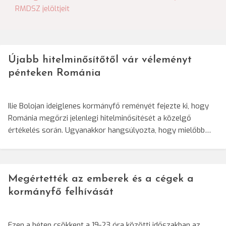
navigáció
RMDSZ jelöltjeit
Újabb hitelminősítőtől vár véleményt
pénteken Románia
Ilie Bolojan ideiglenes kormányfő reményét fejezte ki, hogy
Románia megőrzi jelenlegi hitelminősítését a közelgő
értékelés során. Ugyanakkor hangsúlyozta, hogy mielőbb…
Megértették az emberek és a cégek a
kormányfő felhívását
Ezen a héten csökkent a 19-23 óra közötti időszakban az