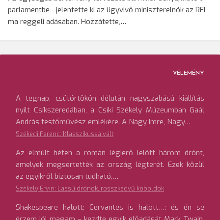
parlamentbe - jelentette ki az ügyvivő miniszterelnök az RFI
ma reggeli adásában. Hozzátette,…
VÉLEMÉNY
A tegnap, csütörtökön délután nagyszabású kiállítás
nyílt Csíkszeredában, a Csíki Székely Múzeumban Gaál
András festőművész emlékére. A Nagy Imre, Nagy…
Székedi Ferenc: Klasszikussá vált
Az elmúlt héten a román légierő lelőtt három drónt,
amelyek megsértették az ország légterét. Ezek közül
az egyikről biztosan tudható,…
Székely Ervin: Lassú drónok, rosszkedvű koboldok
Shakespeare halott; Cervantes is halott…; és én se
érzem jól magam – kezdte egyik előadását Mark Twain.