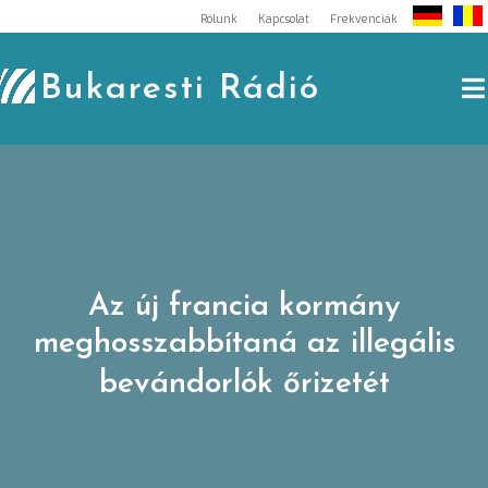
Skip
Rólunk
Kapcsolat
Frekvenciák
to
content
Bukaresti Rádió
Az új francia kormány
meghosszabbítaná az illegális
bevándorlók őrizetét