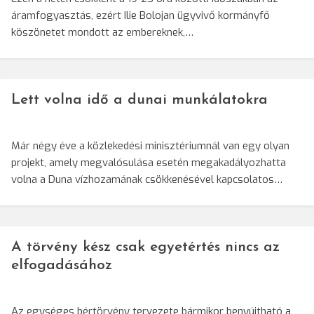
áramfogyasztás, ezért Ilie Bolojan ügyvivő kormányfő
köszönetet mondott az embereknek,…
Lett volna idő a dunai munkálatokra
Már négy éve a közlekedési minisztériumnál van egy olyan
projekt, amely megvalósulása esetén megakadályozhatta
volna a Duna vízhozamának csökkenésével kapcsolatos…
A törvény kész csak egyetértés nincs az
elfogadásához
Az egységes bértörvény tervezete bármikor benyújtható a