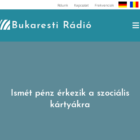
Skip
Rólunk
Kapcsolat
Frekvenciák
to
content
Bukaresti Rádió
Ismét pénz érkezik a szociális
kártyákra