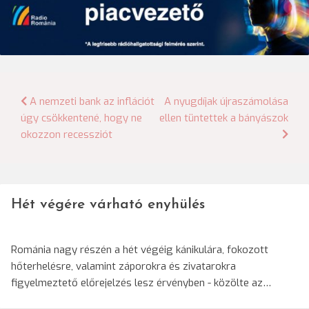
Bejegyzés
A nemzeti bank az inflációt
A nyugdíjak újraszámolása
úgy csökkentené, hogy ne
ellen tüntettek a bányászok
navigáció
okozzon recessziót
Hét végére várható enyhülés
Románia nagy részén a hét végéig kánikulára, fokozott
hőterhelésre, valamint záporokra és zivatarokra
figyelmeztető előrejelzés lesz érvényben - közölte az…