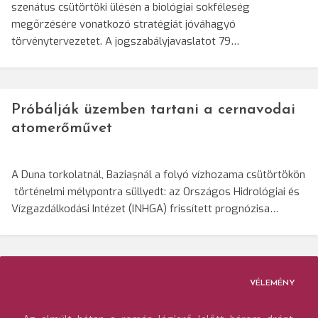
szenátus csütörtöki ülésén a biológiai sokféleség
megőrzésére vonatkozó stratégiát jóváhagyó
törvénytervezetet. A jogszabályjavaslatot 79…
Próbálják üzemben tartani a cernavodai
atomerőművet
A Duna torkolatnál, Baziașnál a folyó vízhozama csütörtökön
történelmi mélypontra süllyedt: az Országos Hidrológiai és
Vízgazdálkodási Intézet (INHGA) frissített prognózisa…
VÉLEMÉNY