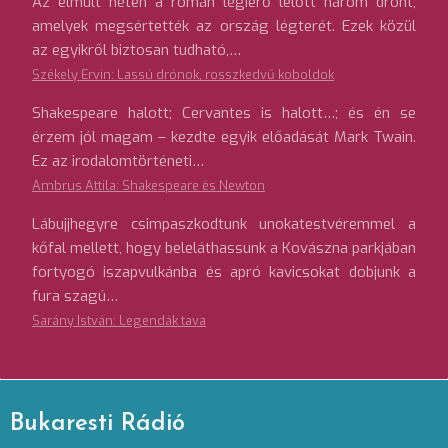
Az elmúlt héten a román légierő lelőtt három drónt,
amelyek megsértették az ország légterét. Ezek közül
az egyikről biztosan tudható,…
Székely Ervin: Lassú drónok, rosszkedvű koboldok
Shakespeare halott; Cervantes is halott…; és én se
érzem jól magam – kezdte egyik előadását Mark Twain.
Ez az irodalomtörténeti…
Ambrus Attila: Shakespeare és Newton
Lábujjhegyre csimpaszkodtunk unokatestvéremmel a
kőfal mellett, hogy beleláthassunk a Kovászna parkjában
fortyogó iszapvulkánba és apró kavicsokat dobjunk a
fura szagú…
Sarány István: Legendák tava
Bukaresti Rádió