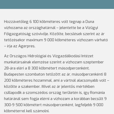
Hozzávetőleg 6 100 köbméteres volt tegnap a Duna
vízhozama az országhatárnál – jelentette be a Vízügyi
Főigazgatóság szóvivője. Közölte, becslések szerint az ár
tetőzésekor maximum 9 000 köbméteres vízhozam várható
– írja az Agerpres.
Az Országos Hidrológiai és Vízgazdálkodási Intézet
munkatársainak elemzése szerint a vízhozam szeptember
28-ára eléri a 8 300 köbmétert másodpercenként.
Budapesten szombaton tetőzött az ár, másodpercenkénti 8
200 köbméteres hozammal, ami a vártnál alacsonyabb volt –
közölte a szakember. Mivel az ár jelentős mértékben
csillapodik a szomszédos ország területén is, így Románia
határánál sem fogja elérni a vízhozam a korábban becsült 9
300-9 500 köbmétert másodpercenként, legfeljebb 9 000
köbméterrel kell számolni.