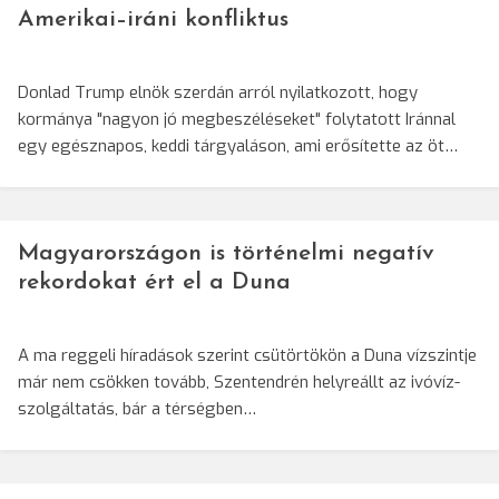
Amerikai–iráni konfliktus
Donlad Trump elnök szerdán arról nyilatkozott, hogy
kormánya "nagyon jó megbeszéléseket" folytatott Iránnal
egy egésznapos, keddi tárgyaláson, ami erősítette az öt…
Magyarországon is történelmi negatív
rekordokat ért el a Duna
A ma reggeli híradások szerint csütörtökön a Duna vízszintje
már nem csökken tovább, Szentendrén helyreállt az ivóvíz-
szolgáltatás, bár a térségben…