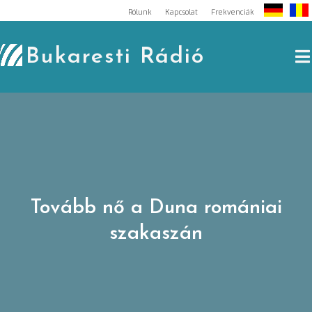
Skip
Rólunk
Kapcsolat
Frekvenciák
to
content
Bukaresti Rádió
Tovább nő a Duna romániai
szakaszán