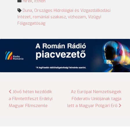
Hírek
,
Itthon
Duna
,
Országos Hidrológiai és Vízgazdálkodási
Intézet
,
romániai szakasz
,
vízhozam
,
Vízügyi
Főigazgatóság
Bejegyzés
Jövő héten kezdődik
Az Európai Nemzetiségek
a Filmtettfeszt Erdélyi
Föderatív Uniójának tagja
navigáció
Magyar Filmszemle
lett a Magyar Polgári Erő