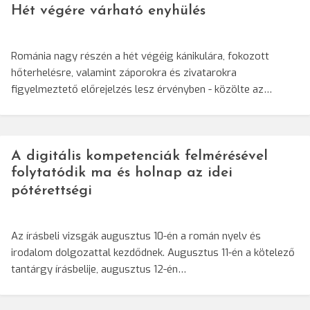
Hét végére várható enyhülés
Románia nagy részén a hét végéig kánikulára, fokozott
hőterhelésre, valamint záporokra és zivatarokra
figyelmeztető előrejelzés lesz érvényben - közölte az…
A digitális kompetenciák felmérésével
folytatódik ma és holnap az idei
pótérettségi
Az írásbeli vizsgák augusztus 10-én a román nyelv és
irodalom dolgozattal kezdődnek. Augusztus 11-én a kötelező
tantárgy írásbelije, augusztus 12-én…