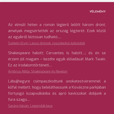
VÉLEMÉNY
Az elmúlt héten a román légierő lelőtt három drónt,
amelyek megsértették az ország légterét. Ezek közül
az egyikről biztosan tudható,…
Székely Ervin: Lassú drónok, rosszkedvű koboldok
Shakespeare halott; Cervantes is halott…; és én se
érzem jól magam – kezdte egyik előadását Mark Twain.
Ez az irodalomtörténeti…
Ambrus Attila: Shakespeare és Newton
Lábujjhegyre csimpaszkodtunk unokatestvéremmel a
kőfal mellett, hogy beleláthassunk a Kovászna parkjában
fortyogó iszapvulkánba és apró kavicsokat dobjunk a
fura szagú…
Sarány István: Legendák tava