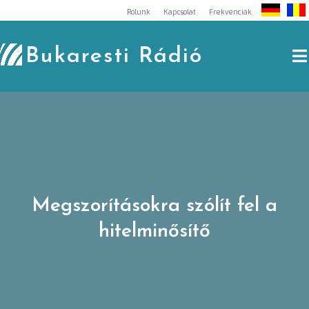
Skip
Rólunk
Kapcsolat
Frekvenciák
to
content
Bukaresti Rádió
Megszorításokra szólít fel a
hitelminősítő