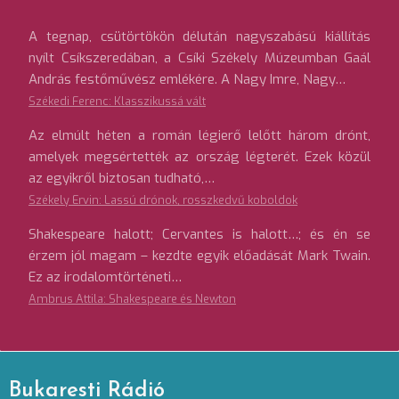
A tegnap, csütörtökön délután nagyszabású kiállítás
nyílt Csíkszeredában, a Csíki Székely Múzeumban Gaál
András festőművész emlékére. A Nagy Imre, Nagy…
Székedi Ferenc: Klasszikussá vált
Az elmúlt héten a román légierő lelőtt három drónt,
amelyek megsértették az ország légterét. Ezek közül
az egyikről biztosan tudható,…
Székely Ervin: Lassú drónok, rosszkedvű koboldok
Shakespeare halott; Cervantes is halott…; és én se
érzem jól magam – kezdte egyik előadását Mark Twain.
Ez az irodalomtörténeti…
Ambrus Attila: Shakespeare és Newton
Bukaresti Rádió