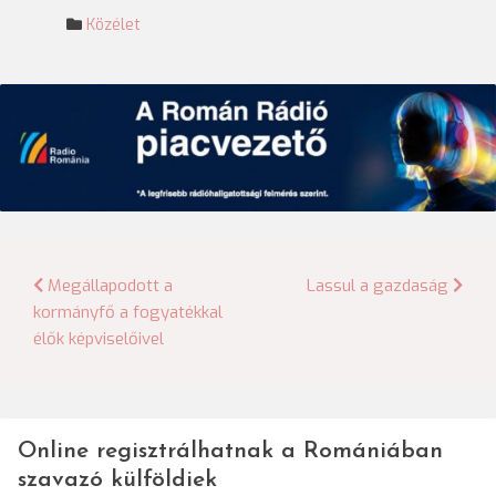
Közélet
Bejegyzés
Megállapodott a
Lassul a gazdaság
kormányfő a fogyatékkal
navigáció
élők képviselőivel
Online regisztrálhatnak a Romániában
szavazó külföldiek