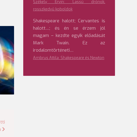
Székely Ervin: Lassú drónok,
rosszkedvű koboldok
Shakespeare halott; Cervantes is
halott…; és én se érzem jól
magam – kezdte egyik előadását
Mark Twain. Ez az
irodalomtörténeti…
Ambrus Attila: Shakespeare és Newton
tti
n