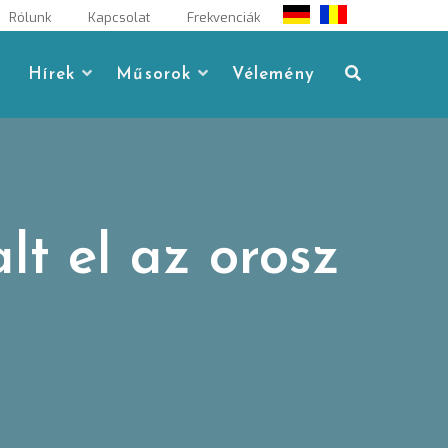
Rólunk
Kapcsolat
Frekvenciák
Hírek
Műsorok
Vélemény
lt el az orosz