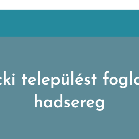
i települést fogla
hadsereg