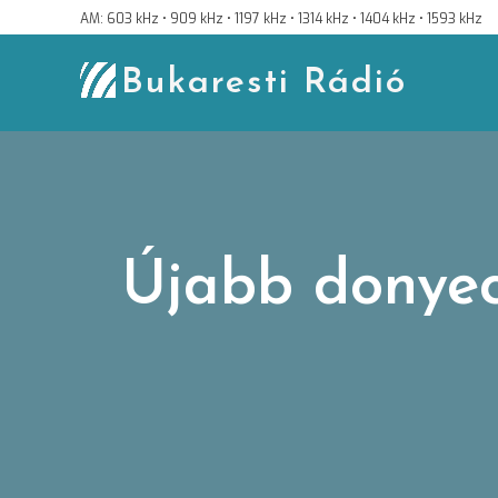
Skip
AM: 603 kHz • 909 kHz • 1197 kHz • 1314 kHz • 1404 kHz • 1593 kHz
to
content
Bukaresti Rádió
Újabb donyeck