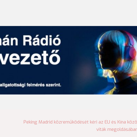
Peking Madrid közreműködését kéri az EU és Kína közö
viták megoldásába