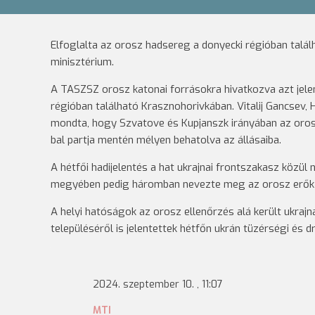
Elfoglalta az orosz hadsereg a donyecki régióban talá
minisztérium.
A TASZSZ orosz katonai forrásokra hivatkozva azt jelen
régióban található Krasznohorivkában. Vitalij Gancsev,
mondta, hogy Szvatove és Kupjanszk irányában az orosz
bal partja mentén mélyen behatolva az állásaiba.
A hétfői hadijelentés a hat ukrajnai frontszakasz közü
megyében pedig háromban nevezte meg az orosz erők á
A helyi hatóságok az orosz ellenőrzés alá került ukrajn
településéről is jelentettek hétfőn ukrán tüzérségi és 
2024. szeptember 10. , 11:07
MTI