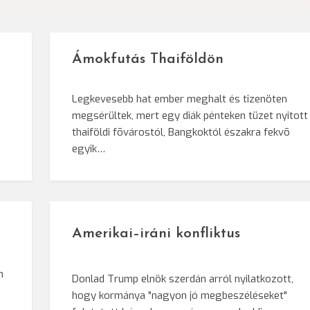
Ámokfutás Thaiföldön
Legkevesebb hat ember meghalt és tizenöten
megsérültek, mert egy diák pénteken tüzet nyitott
e
thaiföldi fõvárostól, Bangkoktól északra fekvõ
egyik…
Amerikai–iráni konfliktus
n
Donlad Trump elnök szerdán arról nyilatkozott,
hogy kormánya "nagyon jó megbeszéléseket"
i