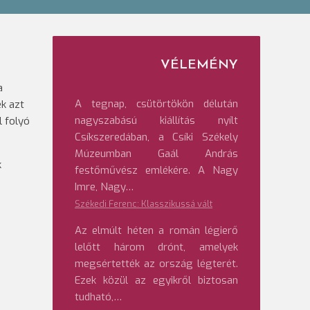
VÉLEMÉNY
a
A tegnap, csütörtökön délután
ek azt
nagyszabású kiállítás nyílt
l folyó
Csíkszeredában, a Csíki Székely
Múzeumban Gaál András
k
festőművész emlékére. A Nagy
Imre, Nagy…
Székedi Ferenc: Klasszikussá vált
Az elmúlt héten a román légierő
lelőtt három drónt, amelyek
megsértették az ország légterét.
Ezek közül az egyikről biztosan
tudható,…