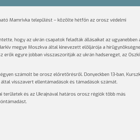
lható Mamrivka települést – közölte hétfőn az orosz védelmi
tette, hogy az ukrán csapatok feladták állásaikat az ugyanebben 
 Harkiv megye Moszkva által kinevezett elöljárója a hírügynökségn
 erők egyre jobban visszaszorítják az ukrán hadsereget, az Oszki
l négyen számolt be orosz előretörésről. Donyeckben 13-ban, Kursz
ltal visszavert ellentámadások és támadások számát.
ai területek és az Ukrajnával határos orosz régiók több más
dróntámadást.