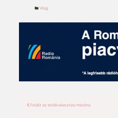
Világ
Bejegyzés
Felállt az elnökválasztási mezőny
navigáció