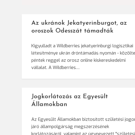
Az ukránok Jekatyerinburgot, az
oroszok Odesszát támadták
Kigyulladt a Wildberries jekatyerinburgi logisztikai
létesítménye ukrán dróntámadás nyomán - közölt
péntek reggel az orosz online kiskereskedelmi
vállalat. A Wildberries…
Jogkorlátozás az Egyesült
Államokban
Az Egyesült Államokban biztosított születési jogo
járó állampolgárság megszerzésének
korlátozásáról, valamint az úgynevezett "születés