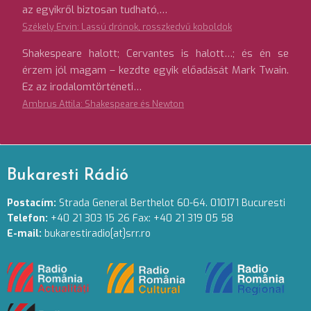
az egyikről biztosan tudható,…
Székely Ervin: Lassú drónok, rosszkedvű koboldok
Shakespeare halott; Cervantes is halott…; és én se
érzem jól magam – kezdte egyik előadását Mark Twain.
Ez az irodalomtörténeti…
Ambrus Attila: Shakespeare és Newton
Bukaresti Rádió
Postacím:
Strada General Berthelot 60-64. 010171 Bucuresti
Telefon:
+40 21 303 15 26 Fax: +40 21 319 05 58
E-mail:
bukarestiradio[at]srr.ro