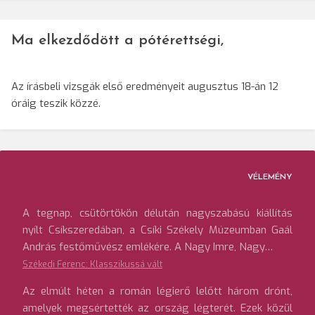
Ma elkezdődött a pótérettségi,
Az írásbeli vizsgák első eredményeit augusztus 18-án 12
óráig teszik közzé.
VÉLEMÉNY
A tegnap, csütörtökön délután nagyszabású kiállítás
nyílt Csíkszeredában, a Csíki Székely Múzeumban Gaál
András festőművész emlékére. A Nagy Imre, Nagy…
Székedi Ferenc: Klasszikussá vált
Az elmúlt héten a román légierő lelőtt három drónt,
amelyek megsértették az ország légterét. Ezek közül