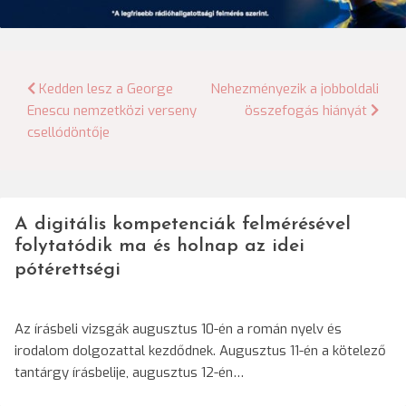
Bejegyzés
Kedden lesz a George
Nehezményezik a jobboldali
Enescu nemzetközi verseny
összefogás hiányát
navigáció
csellódöntője
A digitális kompetenciák felmérésével
folytatódik ma és holnap az idei
pótérettségi
Az írásbeli vizsgák augusztus 10-én a román nyelv és
irodalom dolgozattal kezdődnek. Augusztus 11-én a kötelező
tantárgy írásbelije, augusztus 12-én…