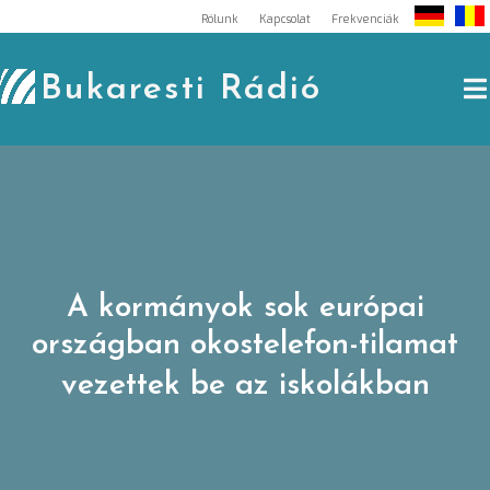
Skip
Rólunk
Kapcsolat
Frekvenciák
to
content
Bukaresti Rádió
A kormányok sok európai
országban okostelefon-tilamat
vezettek be az iskolákban