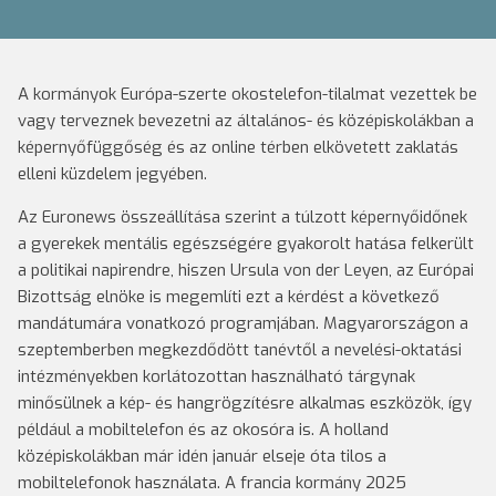
A kormányok Európa-szerte okostelefon-tilalmat vezettek be
vagy terveznek bevezetni az általános- és középiskolákban a
képernyőfüggőség és az online térben elkövetett zaklatás
elleni küzdelem jegyében.
Az Euronews összeállítása szerint a túlzott képernyőidőnek
a gyerekek mentális egészségére gyakorolt hatása felkerült
a politikai napirendre, hiszen Ursula von der Leyen, az Európai
Bizottság elnöke is megemlíti ezt a kérdést a következő
mandátumára vonatkozó programjában. Magyarországon a
szeptemberben megkezdődött tanévtől a nevelési-oktatási
intézményekben korlátozottan használható tárgynak
minősülnek a kép- és hangrögzítésre alkalmas eszközök, így
például a mobiltelefon és az okosóra is. A holland
középiskolákban már idén január elseje óta tilos a
mobiltelefonok használata. A francia kormány 2025