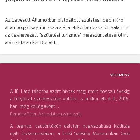
Az Egyesült Államokban biztosított születési jogon járó
állampolgárság megszerzésének korlátozásáról, valamint
az úgynevezett "születési turizmus" megszüntetésérõl írt
alá rendeleteket Donald…
VÉLEMÉNY
A 10. Látó táborba azért hívtak meg, mert hosszú évekig
a folyóirat szerkesztője voltam, s amikor elindult, 2016-
ban, még kollégaként…
Demény Péter: Az irodalom vármezője
A tegnap, csütörtökön délután nagyszabású kiállítás
nyílt Csíkszeredában, a Csíki Székely Múzeumban Gaál