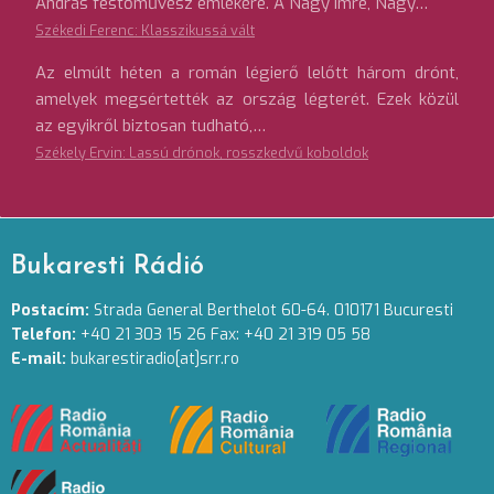
András festőművész emlékére. A Nagy Imre, Nagy…
Székedi Ferenc: Klasszikussá vált
Az elmúlt héten a román légierő lelőtt három drónt,
amelyek megsértették az ország légterét. Ezek közül
az egyikről biztosan tudható,…
Székely Ervin: Lassú drónok, rosszkedvű koboldok
Bukaresti Rádió
Postacím:
Strada General Berthelot 60-64. 010171 Bucuresti
Telefon:
+40 21 303 15 26 Fax: +40 21 319 05 58
E-mail:
bukarestiradio[at]srr.ro