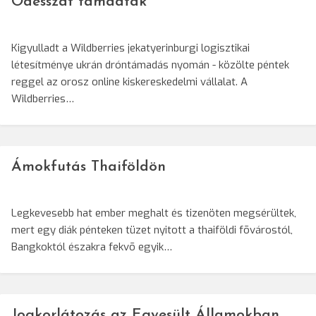
Odesszát támadták
Kigyulladt a Wildberries jekatyerinburgi logisztikai
létesítménye ukrán dróntámadás nyomán - közölte péntek
reggel az orosz online kiskereskedelmi vállalat. A
Wildberries…
Ámokfutás Thaiföldön
Legkevesebb hat ember meghalt és tizenöten megsérültek,
mert egy diák pénteken tüzet nyitott a thaiföldi fõvárostól,
Bangkoktól északra fekvõ egyik…
Jogkorlátozás az Egyesült Államokban