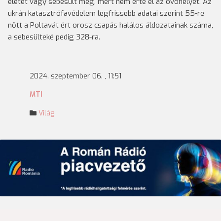
életét vagy sebesült meg, mert nem érte el az óvóhelyet. Az
ukrán katasztrófavédelem legfrissebb adatai szerint 55-re
nőtt a Poltavát ért orosz csapás halálos áldozatainak száma,
a sebesülteké pedig 328-ra.
2024. szeptember 06. , 11:51
MTI
Világ