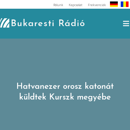
Skip
Rólunk
Kapcsolat
Frekvenciák
to
content
Bukaresti Rádió
Hatvanezer orosz katonát
küldtek Kurszk megyébe