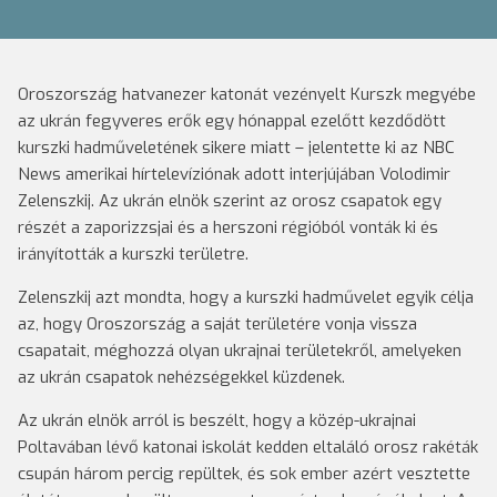
Oroszország hatvanezer katonát vezényelt Kurszk megyébe
az ukrán fegyveres erők egy hónappal ezelőtt kezdődött
kurszki hadműveletének sikere miatt – jelentette ki az NBC
News amerikai hírtelevíziónak adott interjújában Volodimir
Zelenszkij. Az ukrán elnök szerint az orosz csapatok egy
részét a zaporizzsjai és a herszoni régióból vonták ki és
irányították a kurszki területre.
Zelenszkij azt mondta, hogy a kurszki hadművelet egyik célja
az, hogy Oroszország a saját területére vonja vissza
csapatait, méghozzá olyan ukrajnai területekről, amelyeken
az ukrán csapatok nehézségekkel küzdenek.
Az ukrán elnök arról is beszélt, hogy a közép-ukrajnai
Poltavában lévő katonai iskolát kedden eltaláló orosz rakéták
csupán három percig repültek, és sok ember azért vesztette