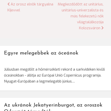
Bejegyzés
Az orosz elnök tárgyalna
Megkezdődött az unitárius,
Kijevvel
unitárius-univerzalista és
navigáció
más felekezetű nők
világtalálkozója
Kolozsváron
Egyre melegebbek az óceánok
Júliusban megdőlt a hőmérsékleti rekord a sarkvidéken kívüli
óceánokban - állítja az Európai Unió Copernicus programja.
Nyugat-Európában a legmelegebb június…
Az ukránok Jekatyerinburgot, az oroszok