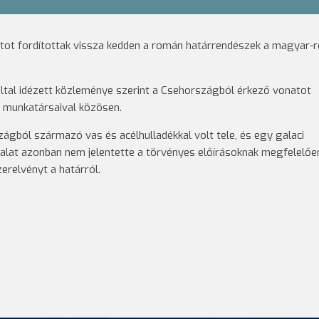
atot fordítottak vissza kedden a román határrendészek a magyar
ltal idézett közleménye szerint a Csehországból érkező vonatot
et munkatársaival közösen.
ágból származó vas és acélhulladékkal volt tele, és egy galaci
állalat azonban nem jelentette a törvényes előírásoknak megfelelőe
erelvényt a határról.