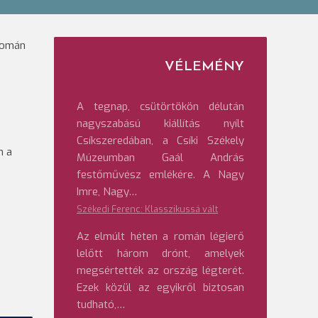
-román
VÉLEMÉNY
A tegnap, csütörtökön délután
nagyszabású kiállítás nyílt
Csíkszeredában, a Csíki Székely
n a
Múzeumban Gaál András
festőművész emlékére. A Nagy
Imre, Nagy…
Székedi Ferenc: Klasszikussá vált
Az elmúlt héten a román légierő
lelőtt három drónt, amelyek
megsértették az ország légterét.
Ezek közül az egyikről biztosan
tudható,…