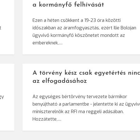
a kormányfő felhívását
Ezen a héten csökkent a 19-23 óra közötti
t
időszakban az áramfogyasztás, ezért Ilie Bolojan
ügyvivő kormányfő köszönetet mondott az
embereknek,…
A törvény kész csak egyetértés ninc
az elfogadásához
gy
Az egységes bértörvény tervezete bármikor
benyújtható a parlamentbe - jelentette ki az ügyvi
miniszterelnök az RFI ma reggeli adásában.
Hozzátette,…