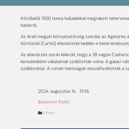
Körülbelül 1500 tonna hulladékkal megrakott tehervon
határról.
Az Arad megyei környezetőrség szerdai, az Agerpres á
Kürtösnél (Curtici) ellenőrizték kedden a határrendész
Az ellenőrzés során kiderült, hogy a 28 vagon Csehorsz
kereskedelmi vállalatnak szállították volna. A galaci v
szállítmányt. A román hatóságok visszafordították a sz
2024. augusztus 14. , 13:56
Bukaresti Rádió
Itthon