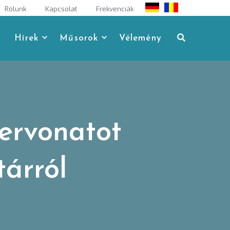
Rólunk
Kapcsolat
Frekvenciák
Hírek
Műsorok
Vélemény
ervonatot
tárról