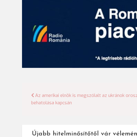
Bejegyzés
Az amerikai elnök is megszólalt az ukránok oros
behatolása kapcsán
navigáció
Újabb hitelminősítőtől vár vélemén