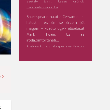
Székely Ervin: Lassú drónok,
rosszkedvű koboldok
Shakespeare halott; Cervantes is
halott…; és én se érzem jól
magam – kezdte egyik előadását
Mark Twain. Ez az
irodalomtörténeti…
Ambrus Attila: Shakespeare és Newton
e
k