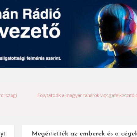
zországi
Folytatódik a magyar tanárok vizsgafelkészítőj
yt
Megértették az emberek és a cége