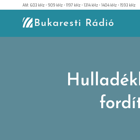
Skip
AM: 603 kHz • 909 kHz • 1197 kHz • 1314 kHz • 1404 kHz • 1593 kHz
to
content
Bukaresti Rádió
Hulladék
fordí