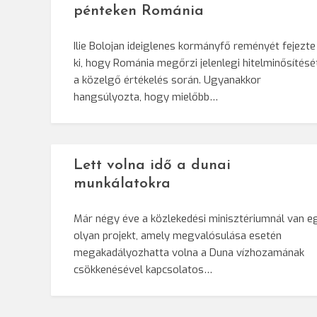
pénteken Románia
Ilie Bolojan ideiglenes kormányfő reményét fejezte
ki, hogy Románia megőrzi jelenlegi hitelminősítésé
a közelgő értékelés során. Ugyanakkor
hangsúlyozta, hogy mielőbb…
Lett volna idő a dunai
munkálatokra
Már négy éve a közlekedési minisztériumnál van e
olyan projekt, amely megvalósulása esetén
megakadályozhatta volna a Duna vízhozamának
csökkenésével kapcsolatos…