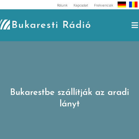
Skip
Rólunk
Kapcsolat
Frekvenciák
to
content
Bukaresti Rádió
Bukarestbe szállítják az aradi
lányt