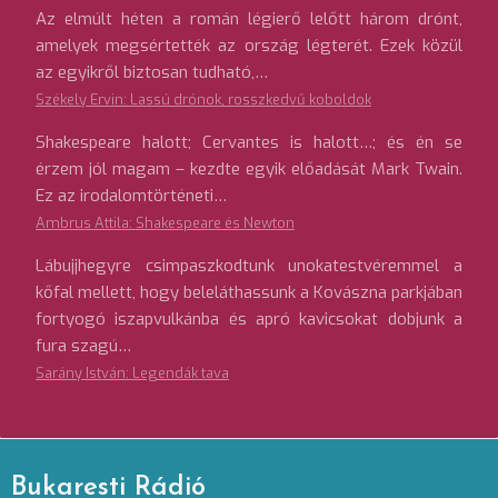
Az elmúlt héten a román légierő lelőtt három drónt,
amelyek megsértették az ország légterét. Ezek közül
az egyikről biztosan tudható,…
Székely Ervin: Lassú drónok, rosszkedvű koboldok
Shakespeare halott; Cervantes is halott…; és én se
érzem jól magam – kezdte egyik előadását Mark Twain.
Ez az irodalomtörténeti…
Ambrus Attila: Shakespeare és Newton
Lábujjhegyre csimpaszkodtunk unokatestvéremmel a
kőfal mellett, hogy beleláthassunk a Kovászna parkjában
fortyogó iszapvulkánba és apró kavicsokat dobjunk a
fura szagú…
Sarány István: Legendák tava
Bukaresti Rádió