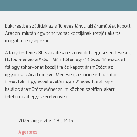
Bukarestbe szállítják az a 16 éves lányt, aki áramütést kapott
Aradon, miután egy tehervonat kocsijának tetejét akarta
magát lefényképezni.
A lány testének 80 százalékán szenvedett égési sérüléseket,
illetve medencetörést. Múlt héten egy 19 éves fiú mászott
fel egy tehervonat kocsijára és kapott áramütést az
ugyancsak Arad megyei Ménesen, az incidenst barátai
filmeztek. . Egy évvel ezelőtt egy 21 éves fiatal kapott
halálos áramütést Ménesen, miközben szelfizni akart
telefonjával egy szerelvényen.
2024. augusztus 08. , 14:15
Agerpres