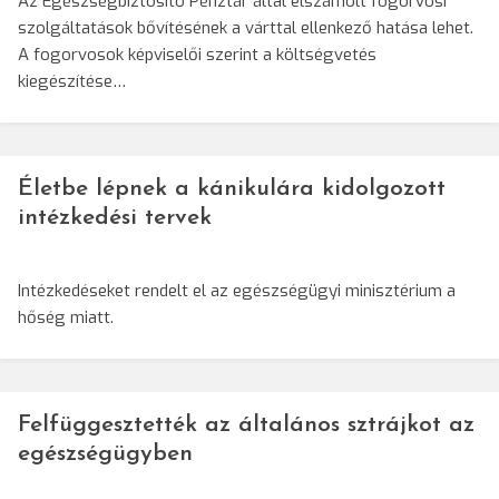
Az Egészségbiztosító Pénztár által elszámolt fogorvosi
szolgáltatások bővítésének a várttal ellenkező hatása lehet.
A fogorvosok képviselői szerint a költségvetés
kiegészítése…
Életbe lépnek a kánikulára kidolgozott
intézkedési tervek
Intézkedéseket rendelt el az egészségügyi minisztérium a
hőség miatt.
Felfüggesztették az általános sztrájkot az
egészségügyben