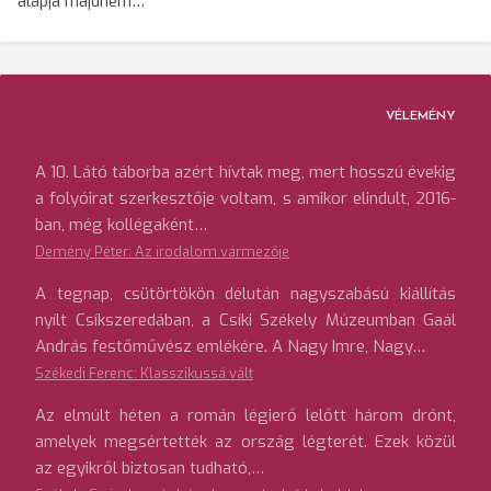
alapja majdnem…
VÉLEMÉNY
A 10. Látó táborba azért hívtak meg, mert hosszú évekig
a folyóirat szerkesztője voltam, s amikor elindult, 2016-
ban, még kollégaként…
Demény Péter: Az irodalom vármezője
A tegnap, csütörtökön délután nagyszabású kiállítás
nyílt Csíkszeredában, a Csíki Székely Múzeumban Gaál
András festőművész emlékére. A Nagy Imre, Nagy…
Székedi Ferenc: Klasszikussá vált
Az elmúlt héten a román légierő lelőtt három drónt,
amelyek megsértették az ország légterét. Ezek közül
az egyikről biztosan tudható,…