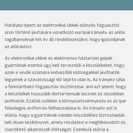
Hatályba lépett az elektronikai cikkek előnyös fogyasztói
áron történő javítására vonatkozó európai irányelv, az uniós
tagállamoknak két év áll rendelkezésükre, hogy igazodjanak
az előiráshoz.
Az elektronikai cikkek és elektromos háztartási gépek
gyártóinak ezentúl úgy kell tervezniük a készülékeket, hogy
azok a vevők számára kedvezőbb költségekkel javíthatók
legyenek a szavatossági idő lejárta után is. Az irányelv célja
a fenntartható fogyasztás ösztönzése, ami azt jelenti, hogy
a készülékek hosszabb élettartamúak lesznek és olcsóbban
javíthatók. Ezáltal csökken a környezetszennyezés és az ipar
felesleges erőforrás-felhasználása is. Az irányelv azt is
előírja, hogy a gyártóknak minden készülékhez biztosítaniuk
kell olyan kézikönyvet, amely részletezi a meghibásodott és
cserélhető alkatrészek költségét. Ezenkívül előírja a