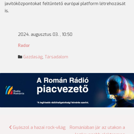
javítóközpontokat feltüntető európai platform létrehozását
is.
2024. augusztus 03. , 10:50
Rador
Gazdaság
,
Társadalom
Bejegyzés
Gyászol a hazai rock-világ
Romániában jár az utakon a