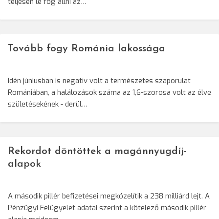
teljesen le fog állni az…
Tovább fogy Románia lakossága
Idén júniusban is negatív volt a természetes szaporulat
Romániában, a halálozások száma az 1,6-szorosa volt az élve
születésekének - derül…
Rekordot döntöttek a magánnyugdíj-
alapok
A második pillér befizetései megközelítik a 238 milliárd lejt. A
Pénzügyi Felügyelet adatai szerint a kötelező második pillér