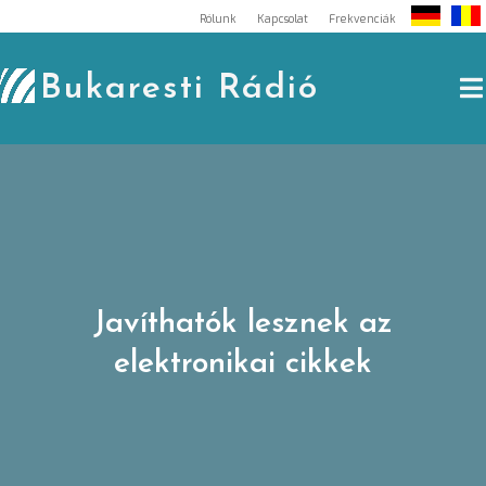
Skip
Rólunk
Kapcsolat
Frekvenciák
to
content
Bukaresti Rádió
Javíthatók lesznek az
elektronikai cikkek