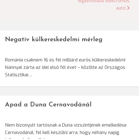
legkevesebb elektromos
navigáció
autó
Negatív külkereskedelmi mérleg
Románia csaknem 16 és fél milliárd eurós külkereskedelmi
hiánnyal zárta az idei első fél évet – közölte az Országos
Statisztikai…
Apad a Duna Cernavodánál
Nem bizonyult tartósnak a Duna vízszintjének emelkedése
Cernavodánál, fel kell készülni arra, hogy néhány napig