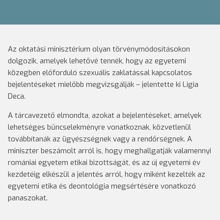
Az oktatási minisztérium olyan törvénymódosításokon
dolgozik, amelyek lehetővé tennék, hogy az egyetemi
közegben előforduló szexuális zaklatással kapcsolatos
bejelentéseket mielőbb megvizsgálják – jelentette ki Ligia
Deca.
A tárcavezető elmondta, azokat a bejelentéseket, amelyek
lehetséges bűncselekményre vonatkoznak, közvetlenül
továbbítanák az ügyészségnek vagy a rendőrségnek. A
miniszter beszámolt arról is, hogy meghallgatják valamennyi
romániai egyetem etikai bizottságát, és az új egyetemi év
kezdetéig elkészül a jelentés arról, hogy miként kezelték az
egyetemi etika és deontológia megsértésére vonatkozó
panaszokat.