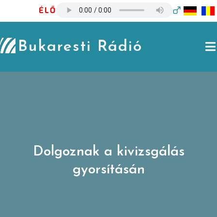
Skip
ÉLŐ
to
content
Bukaresti Rádió
Dolgoznak a kivizsgálás
gyorsításán