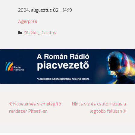
2024. augusztus 02. , 14:19
Agerpres
Közélet
,
Oktatás
Bejegyzés
Napelemes vízmelegítő
Nincs víz és csatornázás a
rendszer Pitesti-en
legtöbb faluban
navigáció