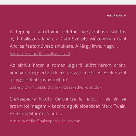
VÉLEMÉNY
A tegnap, csütörtökön délután nagyszabású kiállítás
nyílt Csíkszeredában, a Csíki Székely Múzeumban Gaál
András festőművész emlékére. A Nagy Imre, Nagy…
Székedi Ferenc: Klasszikussá vált
Az elmúlt héten a román légierő lelőtt három drónt,
amelyek megsértették az ország légterét. Ezek közül
az egyikről biztosan tudható,…
Székely Ervin: Lassú drónok, rosszkedvű koboldok
Shakespeare halott; Cervantes is halott…; és én se
érzem jól magam – kezdte egyik előadását Mark Twain.
Ez az irodalomtörténeti…
Ambrus Attila: Shakespeare és Newton