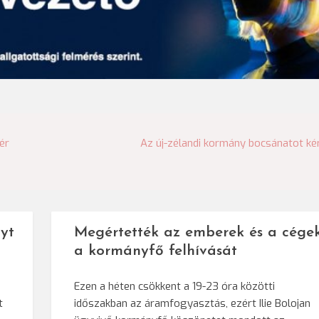
ér
Az új-zélandi kormány bocsánatot ké
yt
Megértették az emberek és a cége
a kormányfő felhívását
Ezen a héten csökkent a 19-23 óra közötti
t
időszakban az áramfogyasztás, ezért Ilie Bolojan