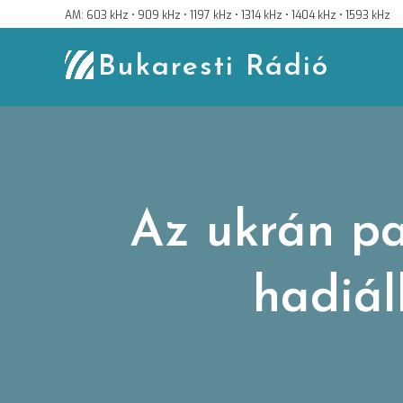
Skip
AM: 603 kHz • 909 kHz • 1197 kHz • 1314 kHz • 1404 kHz • 1593 kHz
to
content
Bukaresti Rádió
Az ukrán p
hadiál