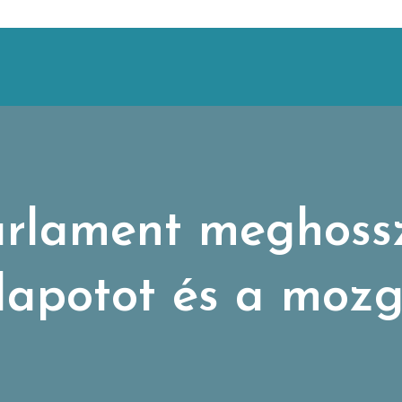
arlament meghossz
lapotot és a mozg