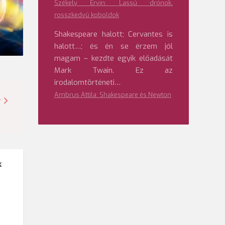
Székely Ervin: Lassú drónok,
rosszkedvű koboldok
Shakespeare halott; Cervantes is
halott…; és én se érzem jól
magam – kezdte egyik előadását
Mark Twain. Ez az
irodalomtörténeti…
Ambrus Attila: Shakespeare és Newton
r
k