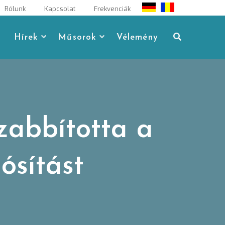
Rólunk
Kapcsolat
Frekvenciák
Hírek
Műsorok
Vélemény
abbította a
ósítást