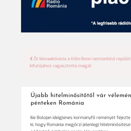
Bejegyzés
Öt klímaaktivista a Köln-Bonn nemzetközi repülőt
kifutójához ragasztotta magát
navigáció
Újabb hitelminősítőtől vár vélemén
pénteken Románia
Ilie Bolojan ideiglenes kormányfő reményét fejezte
ki, hogy Románia megőrzi jelenlegi hitelminősítésé