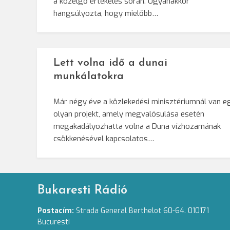
a közelgő értékelés során. Ugyanakkor
hangsúlyozta, hogy mielőbb…
Lett volna idő a dunai
munkálatokra
Már négy éve a közlekedési minisztériumnál van e
olyan projekt, amely megvalósulása esetén
megakadályozhatta volna a Duna vízhozamának
csökkenésével kapcsolatos…
Bukaresti Rádió
Postacím:
Strada General Berthelot 60-64. 010171
Bucuresti