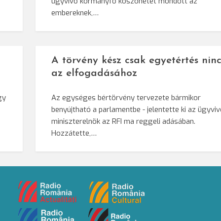
ügyvivő kormányfő köszönetet mondott az
embereknek,…
A törvény kész csak egyetértés ninc
az elfogadásához
gy
Az egységes bértörvény tervezete bármikor
benyújtható a parlamentbe - jelentette ki az ügyvi
miniszterelnök az RFI ma reggeli adásában.
Hozzátette,…