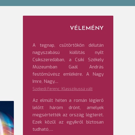
VÉLEMÉNY
A tegnap, csütörtökön délután
nagyszabású kiállítás nyílt
Csíkszeredában, a Csíki Székely
Múzeumban Gaál András
festőművész emlékére. A Nagy
Imre, Nagy…
Székedi Ferenc: Klasszikussá vált
Az elmúlt héten a román légierő
lelőtt három drónt, amelyek
megsértették az ország légterét.
Ezek közül az egyikről biztosan
tudható,…