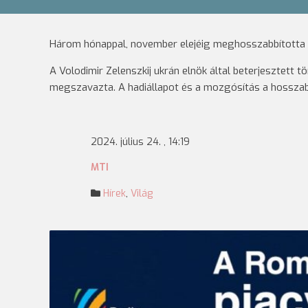
Három hónappal, november elejéig meghosszabbította a
A Volodimir Zelenszkij ukrán elnök által beterjesztett
megszavazta. A hadiállapot és a mozgósítás a hosszabb
2024. július 24. , 14:19
MTI
Hírek
,
Világ