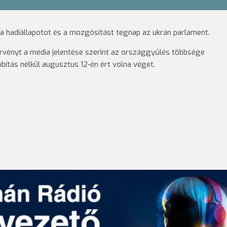
 hadiállapotot és a mozgósítást tegnap az ukrán parlament.
 törvényt a média jelentése szerint az országgyűlés többsége
ítás nélkül augusztus 12-én ért volna véget.