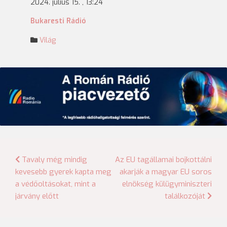
2024. július 15. , 13:24
Bukaresti Rádió
Világ
Bejegyzés
Tavaly még mindig
Az EU tagállamai bojkottálni
kevesebb gyerek kapta meg
akarják a magyar EU soros
navigáció
a védőoltásokat, mint a
elnökség külügyminiszteri
járvány előtt
találkozóját