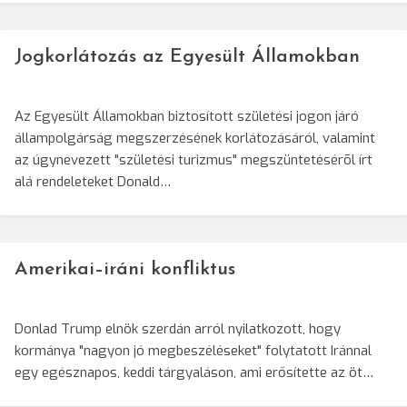
Jogkorlátozás az Egyesült Államokban
Az Egyesült Államokban biztosított születési jogon járó
állampolgárság megszerzésének korlátozásáról, valamint
az úgynevezett "születési turizmus" megszüntetésérõl írt
alá rendeleteket Donald…
Amerikai–iráni konfliktus
Donlad Trump elnök szerdán arról nyilatkozott, hogy
kormánya "nagyon jó megbeszéléseket" folytatott Iránnal
egy egésznapos, keddi tárgyaláson, ami erősítette az öt…