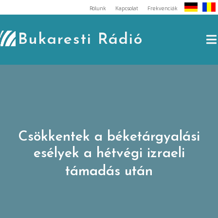
Skip
Rólunk
Kapcsolat
Frekvenciák
to
content
Bukaresti Rádió
Csökkentek a béketárgyalási
esélyek a hétvégi izraeli
támadás után