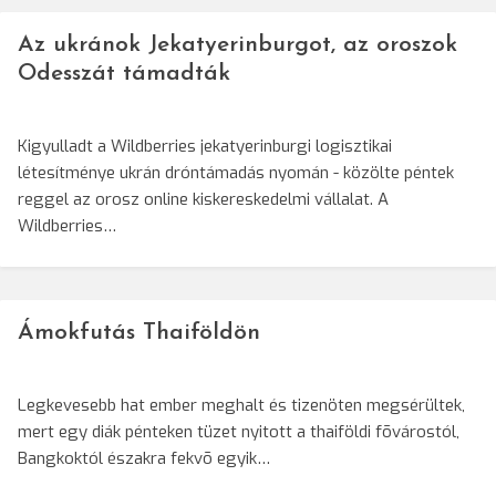
Az ukránok Jekatyerinburgot, az oroszok
Odesszát támadták
Kigyulladt a Wildberries jekatyerinburgi logisztikai
létesítménye ukrán dróntámadás nyomán - közölte péntek
reggel az orosz online kiskereskedelmi vállalat. A
Wildberries…
Ámokfutás Thaiföldön
Legkevesebb hat ember meghalt és tizenöten megsérültek,
mert egy diák pénteken tüzet nyitott a thaiföldi fõvárostól,
Bangkoktól északra fekvõ egyik…