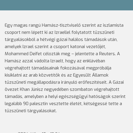
Egy magas rangú Hamász-tisztviselő szerint az iszlamista
csoport nem lépett ki az Izraellel folytatott tűzszüneti
tárgyalásokból a hétvégi gázai halálos támadások után,
amelyek Izrael szerint a csoport katonai vezetőjét,
Mohammed Deifet célozták meg – jelentette a Reuters. A
Hamász azzal vádolta Izraelt, hogy az enklávéban
végrehajtott támadásainak fokozásával megpróbálja
kisiklatni az arab közvetítők és az Egyesült Államok
tűzszüneti megállapodásra irányuló erőfeszítéseit. A Gázai
övezet Khan Júnisz negyedében szombaton végrehajtott
támadás, amelyben a helyi egészségügyi hatóságok szerint
legalább 90 palesztin vesztette életét, kétségessé tette a
tűzszüneti tárgyalásokat.