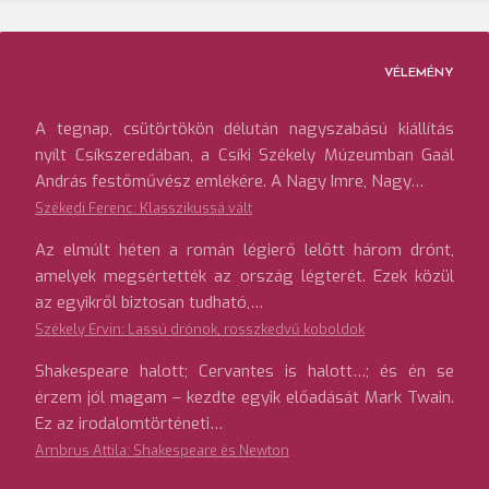
VÉLEMÉNY
A tegnap, csütörtökön délután nagyszabású kiállítás
nyílt Csíkszeredában, a Csíki Székely Múzeumban Gaál
András festőművész emlékére. A Nagy Imre, Nagy…
Székedi Ferenc: Klasszikussá vált
Az elmúlt héten a román légierő lelőtt három drónt,
amelyek megsértették az ország légterét. Ezek közül
az egyikről biztosan tudható,…
Székely Ervin: Lassú drónok, rosszkedvű koboldok
Shakespeare halott; Cervantes is halott…; és én se
érzem jól magam – kezdte egyik előadását Mark Twain.
Ez az irodalomtörténeti…
Ambrus Attila: Shakespeare és Newton