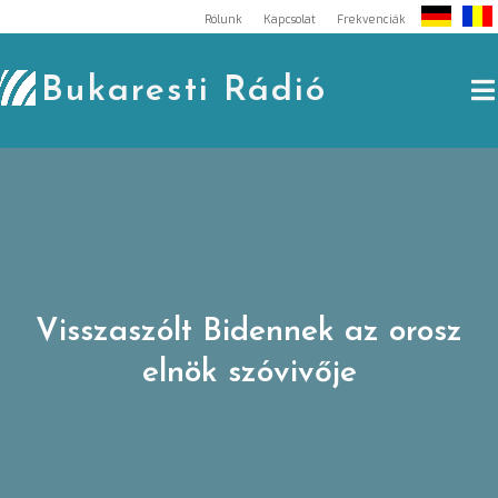
Skip
Rólunk
Kapcsolat
Frekvenciák
to
content
Bukaresti Rádió
Visszaszólt Bidennek az orosz
elnök szóvivője