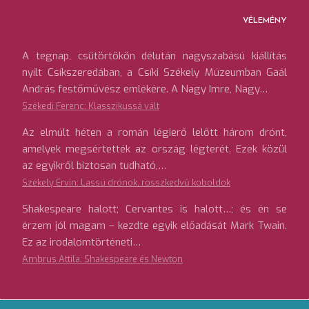
VÉLEMÉNY
A tegnap, csütörtökön délután nagyszabású kiállítás
nyílt Csíkszeredában, a Csíki Székely Múzeumban Gaál
András festőművész emlékére. A Nagy Imre, Nagy…
Székedi Ferenc: Klasszikussá vált
Az elmúlt héten a román légierő lelőtt három drónt,
amelyek megsértették az ország légterét. Ezek közül
az egyikről biztosan tudható,…
Székely Ervin: Lassú drónok, rosszkedvű koboldok
Shakespeare halott; Cervantes is halott…; és én se
érzem jól magam – kezdte egyik előadását Mark Twain.
Ez az irodalomtörténeti…
Ambrus Attila: Shakespeare és Newton