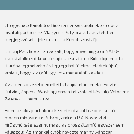
Elfogadhatatlanok Joe Biden amerikai elnöknek az orosz
hivatali partnerére, Vlagyimir Putyinra tett tiszteletlen
megjegyzései – jelentette ki a Kreml szóvivője.
Dmitrij Peszkov arra reagált, hogy a washingtoni NATO-
csúcstalálkozót követő sajtótájékoztatón Biden kijelentette:
„Európa legmélyebb és legrégebbi félelmei éledtek újra”,
amiatt, hogy „az őrült gyilkos menetelni” kezdett.
Az amerikai vezető emellett Ukrajna elnökének nevezte
Putyint, éppen a Washingtonban felszólalni készülő Volodimir
Zelenszkijt bemutatva.
Biden az ukrajnai háború kezdete óta többször is sértő
módon minősítette Putyint, amire a RIA Novosztyi
hírügynökség szerint maga az orosz államfő egyszer sem
válaszolt. Az amerikai elnök nevezte már nyilvánosan