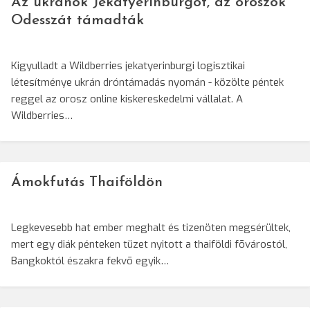
Az ukránok Jekatyerinburgot, az oroszok
Odesszát támadták
Kigyulladt a Wildberries jekatyerinburgi logisztikai
létesítménye ukrán dróntámadás nyomán - közölte péntek
reggel az orosz online kiskereskedelmi vállalat. A
Wildberries…
Ámokfutás Thaiföldön
Legkevesebb hat ember meghalt és tizenöten megsérültek,
mert egy diák pénteken tüzet nyitott a thaiföldi fõvárostól,
Bangkoktól északra fekvõ egyik…