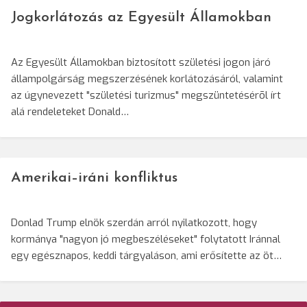
Jogkorlátozás az Egyesült Államokban
Az Egyesült Államokban biztosított születési jogon járó
állampolgárság megszerzésének korlátozásáról, valamint
az úgynevezett "születési turizmus" megszüntetésérõl írt
alá rendeleteket Donald…
Amerikai–iráni konfliktus
Donlad Trump elnök szerdán arról nyilatkozott, hogy
kormánya "nagyon jó megbeszéléseket" folytatott Iránnal
egy egésznapos, keddi tárgyaláson, ami erősítette az öt…