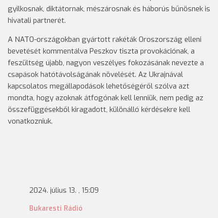
gyilkosnak, diktátornak, mészárosnak és háborús bűnösnek is
hivatali partnerét.
A NATO-országokban gyártott rakéták Oroszország elleni
bevetését kommentálva Peszkov tiszta provokációnak, a
feszültség újabb, nagyon veszélyes fokozásának nevezte a
csapások hatótávolságának növelését. Az Ukrajnával
kapcsolatos megállapodások lehetőségéről szólva azt
mondta, hogy azoknak átfogónak kell lenniük, nem pedig az
összefüggésekből kiragadott, különálló kérdésekre kell
vonatkozniuk.
2024. július 13. , 15:09
Bukaresti Rádió