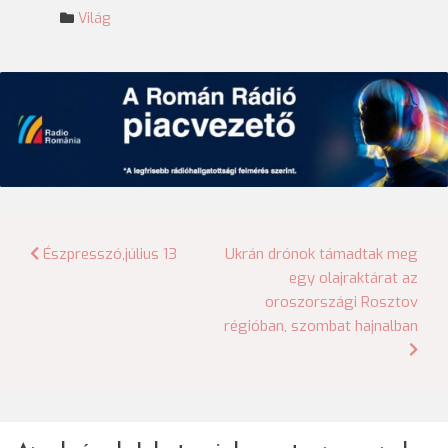
Világ
Bejegyzés
Észpresszó,július 13
Ukrán drónok támadtak meg
egy olajraktárat az
navigáció
oroszországi Rosztov
régióban, szombat hajnalban