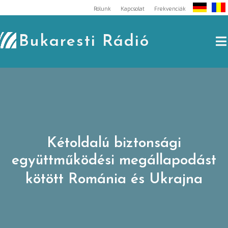
Skip
Rólunk
Kapcsolat
Frekvenciák
to
content
Bukaresti Rádió
Kétoldalú biztonsági
együttműködési megállapodást
kötött Románia és Ukrajna