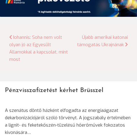
Bejegyzés
Iohannis: Soha nem volt
Újabb amerikai katonai
olyan jó az Egyesült
támogatás Ukrajnának
navigáció
Államokkal a kapcsolat, mint
most
Pénzvisszafizetést kérhet Brüsszel
A szenátus döntő házként elfogadta az energiaágazat
dekarbonizációjáról szóló törvényt. A jogszabály értelmében
a lignit- és feketekőszén-tüzelésű hőerőművek fokozatos
kivonására…