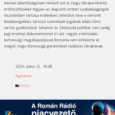
kiemelt jelentőségűnek minősíti azt is, hogy Ukrajna kitartó
erőfeszítéseket tegyen az alapvető emberi szabadságjogok
tiszteletben tartása érdekében, lehetővé téve a nemzeti
kisebbségekhez tartozó személyek jogainak teljes körű,
tartós gyakorlását. Iohannis és Zelenszkij politikai, nem pedig
jogi érvényű dokumentumot írt alá, vagyis a kétoldalú
biztonsági megállapodással Románia nem kötelezte el
magát, hogy biztonsági garanciákat nyújtson Ukrajnának.
2024. július 12. , 14:38
Agerpres
Itthon