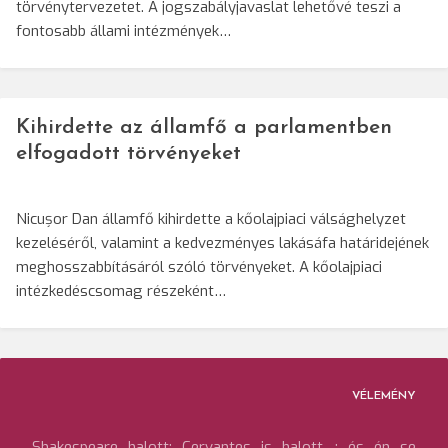
törvénytervezetet. A jogszabályjavaslat lehetővé teszi a
fontosabb állami intézmények…
Kihirdette az államfő a parlamentben
elfogadott törvényeket
Nicușor Dan államfő kihirdette a kőolajpiaci válsághelyzet
kezeléséről, valamint a kedvezményes lakásáfa határidejének
meghosszabbításáról szóló törvényeket. A kőolajpiaci
intézkedéscsomag részeként…
VÉLEMÉNY
Shakespeare halott; Cervantes is halott…; és én se