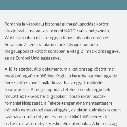
Románia is kétoldalú biztonsági megállapodást kötött
Ukrajnával, amelyet a jubileumi NATO-csúcs helyszínén,
Washingtonban írt alá tegnap Klaus Iohannis román és
Volodimir Zelenszkij ukrán elnök. Ukrajna hasonló
megállapodást kötött korábban a világ 21 másik országával
és az Európai Unió egészével.
A 16 fejezetből álló dokumentum a két ország között már
meglévő együttműködést foglalja keretbe, egyben egy tíz
évre szóló szándéknyilatkozat is az együttműködés
folytatására. A megállapodás tételesen említi egyebek
mellett az F-16-os harci gépeken repülő ukrán pilóták
romániai kiképzését, a Fekete-tenger aknamentesítésére
irányuló nemzetközi összefogást, az ukrán élelmiszerexport
számára román folyami és tengeri kikötőkön keresztül
biztosított alternatív kereskedelmi útvonalat. A két ország