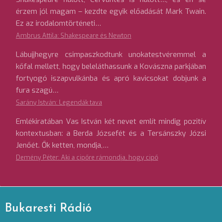
érzem jól magam – kezdte egyik előadását Mark Twain.
Ez az irodalomtörténeti…
Ambrus Attila: Shakespeare és Newton
Lábujjhegyre csimpaszkodtunk unokatestvéremmel a
kőfal mellett, hogy beleláthassunk a Kovászna parkjában
fortyogó iszapvulkánba és apró kavicsokat dobjunk a
fura szagú…
Sarány István: Legendák tava
Emlékiratában Vas István két nevet említ mindig pozitív
kontextusban: a Berda Józsefét és a Tersánszky Józsi
Jenőét. Ők ketten, mondja,…
Demény Péter: Aki a cipőre rámondja, hogy cipő
Bukaresti Rádió