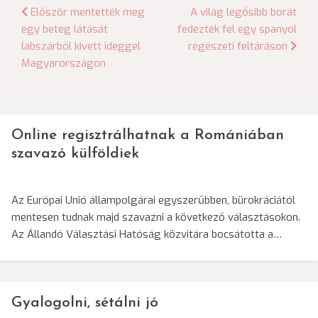
Bejegyzés
Először mentették meg
A világ legősibb borát
egy beteg látását
fedezték fel egy spanyol
navigáció
lábszárból kivett ideggel
régészeti feltáráson
Magyarországon
Online regisztrálhatnak a Romániában
szavazó külföldiek
Az Európai Unió állampolgárai egyszerűbben, bürokráciától
mentesen tudnak majd szavazni a következő választásokon.
Az Állandó Választási Hatóság közvitára bocsátotta a…
Gyalogolni, sétálni jó