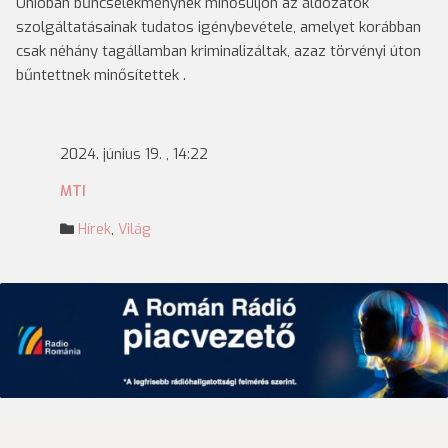
Unióban bűncselekménynek minősüljön az áldozatok
szolgáltatásainak tudatos igénybevétele, amelyet korábban
csak néhány tagállamban kriminalizáltak, azaz törvényi úton
bűntettnek minősítettek .
2024. június 19. , 14:22
MTI
Hírek
,
Világ