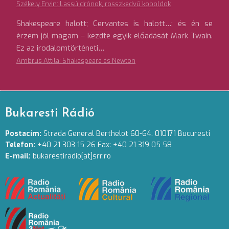
Székely Ervin: Lassú drónok, rosszkedvű koboldok
Shakespeare halott; Cervantes is halott…; és én se
érzem jól magam – kezdte egyik előadását Mark Twain.
Ez az irodalomtörténeti…
Ambrus Attila: Shakespeare és Newton
Bukaresti Rádió
Postacím:
Strada General Berthelot 60-64. 010171 Bucuresti
Telefon:
+40 21 303 15 26 Fax: +40 21 319 05 58
E-mail:
bukarestiradio[at]srr.ro