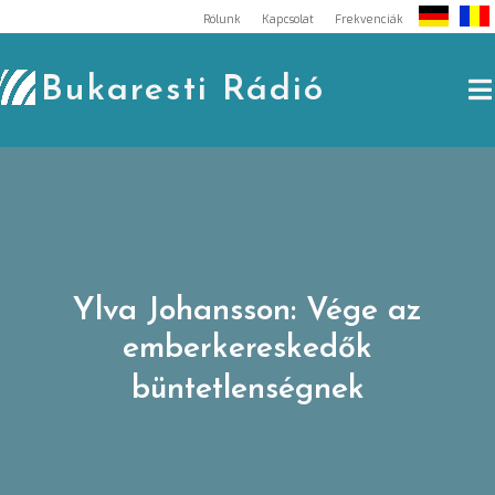
Skip
Rólunk
Kapcsolat
Frekvenciák
to
content
Bukaresti Rádió
Ylva Johansson: Vége az
emberkereskedők
büntetlenségnek