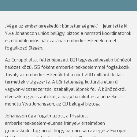
„Vége az emberkereskedők büntetlenségnek” – jelentette ki
Ylva Johansson uniós belügyi biztos a nemzeti koordinátorok
és előadók uniós hálózatának emberkereskedelemmel
foglalkozó ülésén.
Az Europol által feltérképezett 821 legveszélyesebb bűnözői
hálózat közül 55 főként emberkereskedelemmel foglalkozik.
Tavaly az emberkereskedők több mint 200 milliárd dollárt
termeltek világszerte. A büntetlenség kultúrája ellen új
vagyon-visszaszerzési szabállyal lépnek fel. A bűnözőktől
elveszik a gyors autókat, a nagy házakat és a pénzeket –
mondta Ylva Johansson, az EU belügyi biztosa.
Johansson úgy fogalmazott, a frissített
emberkereskedelem-ellenes irányelv értelmében
gondoskodni fog arról, hogy hamarosan az egész Európai