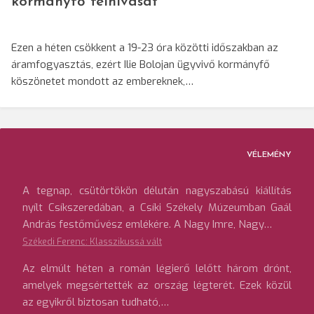
kormányfő felhívását
Ezen a héten csökkent a 19-23 óra közötti időszakban az
áramfogyasztás, ezért Ilie Bolojan ügyvivő kormányfő
köszönetet mondott az embereknek,…
VÉLEMÉNY
A tegnap, csütörtökön délután nagyszabású kiállítás
nyílt Csíkszeredában, a Csíki Székely Múzeumban Gaál
András festőművész emlékére. A Nagy Imre, Nagy…
Székedi Ferenc: Klasszikussá vált
Az elmúlt héten a román légierő lelőtt három drónt,
amelyek megsértették az ország légterét. Ezek közül
az egyikről biztosan tudható,…