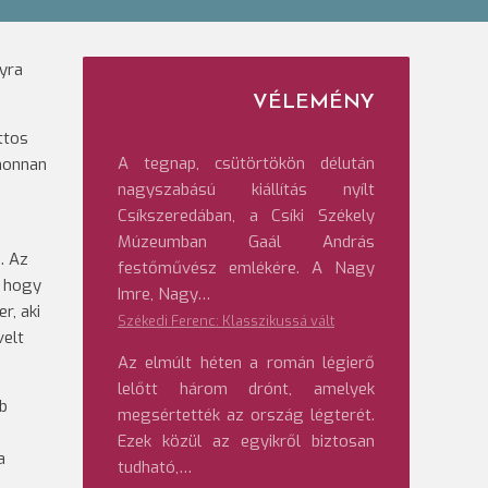
yra
VÉLEMÉNY
ttos
A tegnap, csütörtökön délután
ahonnan
nagyszabású kiállítás nyílt
Csíkszeredában, a Csíki Székely
Múzeumban Gaál András
. Az
festőművész emlékére. A Nagy
, hogy
Imre, Nagy…
r, aki
Székedi Ferenc: Klasszikussá vált
velt
Az elmúlt héten a román légierő
lelőtt három drónt, amelyek
bb
megsértették az ország légterét.
Ezek közül az egyikről biztosan
a
tudható,…