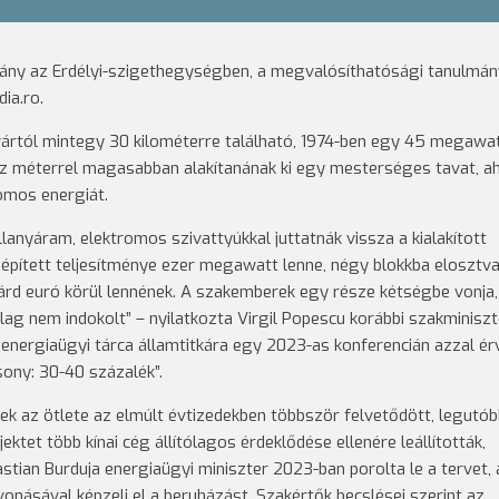
mány az Erdélyi-szigethegységben, a megvalósíthatósági tanulmán
ia.ro.
zsvártól mintegy 30 kilométerre található, 1974-ben egy 45 megawa
száz méterrel magasabban alakítanának ki egy mesterséges tavat, 
omos energiát.
llanyáram, elektromos szivattyúkkal juttatnák vissza a kialakított
beépített teljesítménye ezer megawatt lenne, négy blokkba elosztva
liárd euró körül lennének. A szakemberek egy része kétségbe vonja
g nem indokolt” – nyilatkozta Virgil Popescu korábbi szakminiszte
sti energiaügyi tárca államtitkára egy 2023-as konferencián azzal ér
sony: 30-40 százalék”.
ek az ötlete az elmúlt évtizedekben többször felvetődött, legutó
ektet több kínai cég állítólagos érdeklődése ellenére leállították,
astian Burduja energiaügyi miniszter 2023-ban porolta le a tervet, 
násával képzeli el a beruházást. Szakértők becslései szerint az