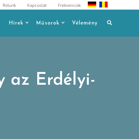
Rólunk
Kapcsolat
Frekvenciák
Hírek
Műsorok
Vélemény
 az Erdélyi-
n