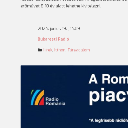
erőművet 8-10 év alatt lehetne kivitelezni.
2024. június 19. , 14:09
Bukaresti Rádió
Hírek
,
Itthon
,
Társadalom