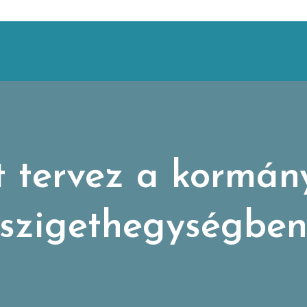
 tervez a kormány
szigethegységbe