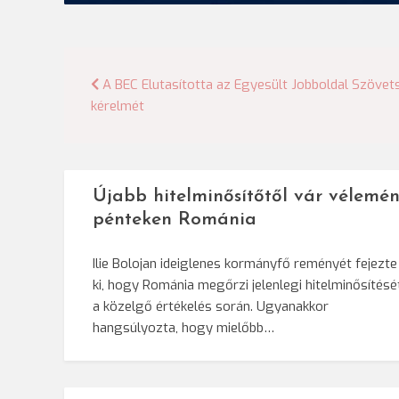
Bejegyzés
A BEC Elutasította az Egyesült Jobboldal Szövet
kérelmét
navigáció
Újabb hitelminősítőtől vár vélemén
pénteken Románia
Ilie Bolojan ideiglenes kormányfő reményét fejezte
ki, hogy Románia megőrzi jelenlegi hitelminősítésé
a közelgő értékelés során. Ugyanakkor
hangsúlyozta, hogy mielőbb…