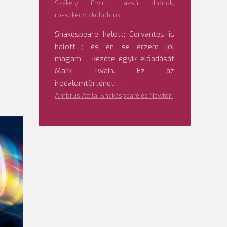
Székely Ervin: Lassú drónok,
rosszkedvű koboldok
Shakespeare halott; Cervantes is
halott…; és én se érzem jól
magam – kezdte egyik előadását
Mark Twain. Ez az
irodalomtörténeti…
Ambrus Attila: Shakespeare és Newton