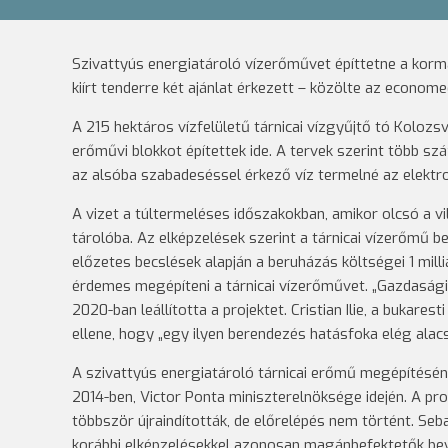
Szivattyús energiatároló vízerőművet építtetne a kor
kiírt tenderre két ajánlat érkezett – közölte az economed
A 215 hektáros vízfelületű tárnicai vízgyűjtő tó Kolo
erőművi blokkot építettek ide. A tervek szerint több 
az alsóba szabadeséssel érkező víz termelné az elektr
A vizet a túltermeléses időszakokban, amikor olcsó a vi
tárolóba. Az elképzelések szerint a tárnicai vízerőmű 
előzetes becslések alapján a beruházás költségei 1 mil
érdemes megépíteni a tárnicai vízerőművet. „Gazdaságila
2020-ban leállította a projektet. Cristian Ilie, a bukare
ellene, hogy „egy ilyen berendezés hatásfoka elég alac
A szivattyús energiatároló tárnicai erőmű megépítésén
2014-ben, Victor Ponta miniszterelnöksége idején. A proj
többször újraindították, de előrelépés nem történt. Seb
korábbi elképzelésekkel azonosan magánbefektetők bevo