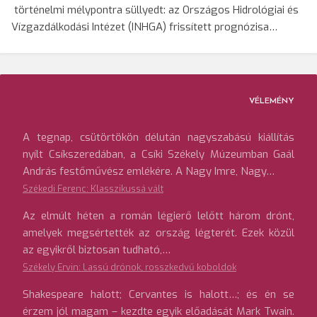
történelmi mélypontra süllyedt: az Országos Hidrológiai és
Vízgazdálkodási Intézet (INHGA) frissített prognózisa…
VÉLEMÉNY
A tegnap, csütörtökön délután nagyszabású kiállítás
nyílt Csíkszeredában, a Csíki Székely Múzeumban Gaál
András festőművész emlékére. A Nagy Imre, Nagy…
Székedi Ferenc: Klasszikussá vált
Az elmúlt héten a román légierő lelőtt három drónt,
amelyek megsértették az ország légterét. Ezek közül
az egyikről biztosan tudható,…
Székely Ervin: Lassú drónok, rosszkedvű koboldok
Shakespeare halott; Cervantes is halott…; és én se
érzem jól magam – kezdte egyik előadását Mark Twain.