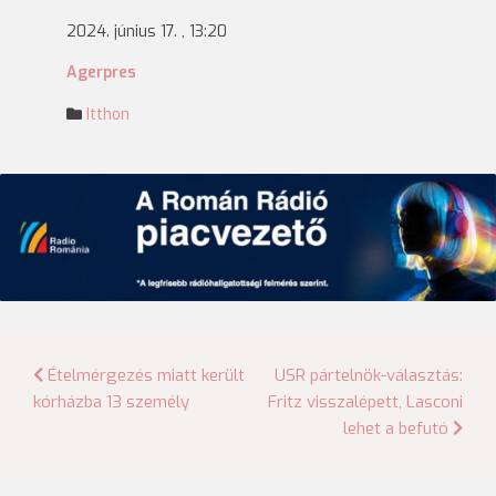
2024. június 17. , 13:20
Agerpres
Itthon
Bejegyzés
Ételmérgezés miatt került
USR pártelnök-választás:
kórházba 13 személy
Fritz visszalépett, Lasconi
navigáció
lehet a befutó