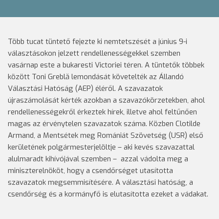
Több tucat tüntető fejezte ki nemtetszését a június 9-i
választásokon jelzett rendellenességekkel szemben
vasárnap este a bukaresti Victoriei téren. A tüntetők többek
között Toni Greblă lemondását követelték az Állandó
Választási Hatóság (AEP) éléről. A szavazatok
újraszámolását kérték azokban a szavazókörzetekben, ahol
rendellenességekről érkeztek hírek, illetve ahol feltűnően
magas az érvénytelen szavazatok száma. Közben Clotilde
Armand, a Mentsétek meg Romániát Szövetség (USR) első
kerületének polgármesterjelöltje – aki kevés szavazattal
alulmaradt kihívójával szemben – azzal vádolta meg a
miniszterelnököt, hogy a csendőrséget utasította
szavazatok megsemmisítésére. A választási hatóság, a
csendőrség és a kormányfő is elutasította ezeket a vádakat.