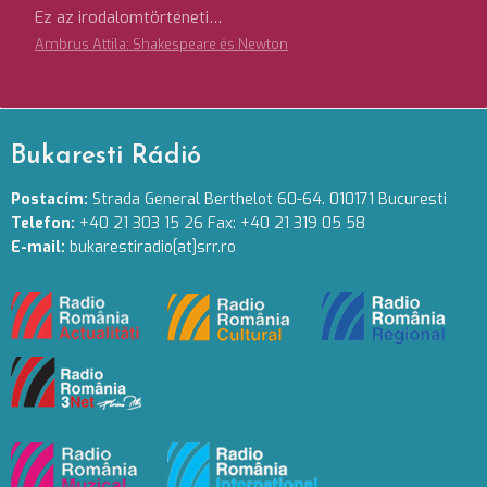
Ez az irodalomtörténeti…
Ambrus Attila: Shakespeare és Newton
Bukaresti Rádió
Postacím:
Strada General Berthelot 60-64. 010171 Bucuresti
Telefon:
+40 21 303 15 26 Fax: +40 21 319 05 58
E-mail:
bukarestiradio[at]srr.ro