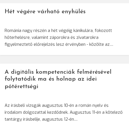
Hét végére várható enyhülés
Románia nagy részén a hét végéig kánikulára, fokozott
hőterhelésre, valamint záporokra és zivatarokra
figyelmeztető előrejelzés lesz érvényben - közölte az…
A digitális kompetenciák felmérésével
folytatódik ma és holnap az idei
pótérettségi
Az írásbeli vizsgák augusztus 10-én a román nyelv és
irodalom dolgozattal kezdődnek. Augusztus 11-én a kötelező
tantárgy írásbelije, augusztus 12-én…