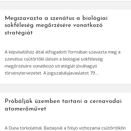
Megszavazta a szenátus a biológiai
sokféleség megőrzésére vonatkozó
stratégiát
A képviselőház által elfogadott formában szavazta meg a
szenátus csütörtöki ülésén a biológiai sokféleség
megőrzésére vonatkozó stratégiát jóváhagyó
törvénytervezetet. A jogszabályjavaslatot 79…
Próbálják üzemben tartani a cernavodai
atomerőművet
A Duna torkolatnál, Baziașnál a folyó vízhozama csütörtökön