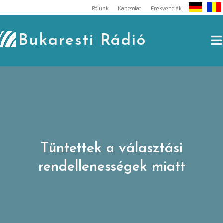
Skip
Rólunk
Kapcsolat
Frekvenciák
to
content
Bukaresti Rádió
Tüntettek a választási
rendellenességek miatt