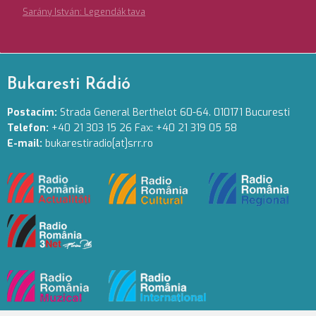
Sarány István: Legendák tava
Bukaresti Rádió
Postacím:
Strada General Berthelot 60-64. 010171 Bucuresti
Telefon:
+40 21 303 15 26 Fax: +40 21 319 05 58
E-mail:
bukarestiradio[at]srr.ro