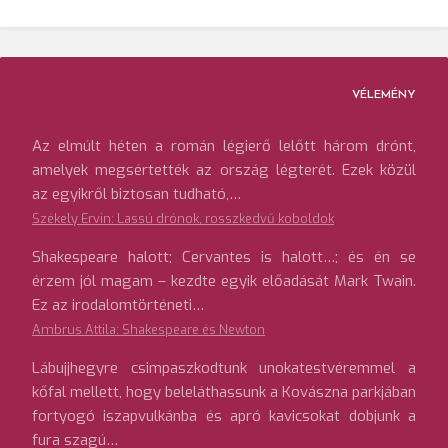
VÉLEMÉNY
Az elmúlt héten a román légierő lelőtt három drónt,
amelyek megsértették az ország légterét. Ezek közül
az egyikről biztosan tudható,…
Székely Ervin: Lassú drónok, rosszkedvű koboldok
Shakespeare halott; Cervantes is halott…; és én se
érzem jól magam – kezdte egyik előadását Mark Twain.
Ez az irodalomtörténeti…
Ambrus Attila: Shakespeare és Newton
Lábujjhegyre csimpaszkodtunk unokatestvéremmel a
kőfal mellett, hogy beleláthassunk a Kovászna parkjában
fortyogó iszapvulkánba és apró kavicsokat dobjunk a
fura szagú…