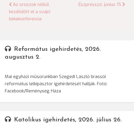
Bejegyzés
Az oroszok nélkül
Észpresszó, június 15
kezdődött el a svájci
navigáció
békekonferencia
Református igehirdetés, 2026.
augusztus 2.
Mai egyházi műsorunkban Szegedi László brassói
református lelkipásztor igehirdetését hallják. Fotó:
Facebook/Reménység Háza
Katolikus igehirdetés, 2026. július 26.