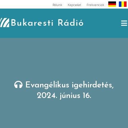
Skip
Rólunk
Kapcsolat
Frekvenciák
to
content
Bukaresti Rádió
Evangélikus igehirdetés,
2024. június 16.