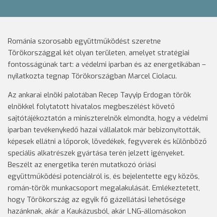
Románia szorosabb együttműködést szeretne
Törökországgal két olyan területen, amelyet stratégiai
fontosságúnak tart: a védelmi iparban és az energetikában –
nyilatkozta tegnap Törökországban Marcel Ciolacu.
Az ankarai elnöki palotában Recep Tayyip Erdogan török
elnökkel folytatott hivatalos megbeszélést követő
sajtótájékoztatón a miniszterelnök elmondta, hogy a védelmi
iparban tevékenykedő hazai vállalatok már bebizonyították,
képesek ellátni a lőporok, lövedékek, fegyverek és különböző
speciális alkatrészek gyártása terén jelzett igényeket.
Beszélt az energetika terén mutatkozó óriási
együttműködési potenciálról is, és bejelentette egy közös,
román-török munkacsoport megalakulását. Emlékeztetett,
hogy Törökország az egyik fő gázellátási lehetősége
hazánknak, akár a Kaukázusból, akár LNG-állomásokon