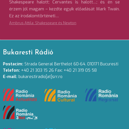
Shakespeare halott; Cervantes is halott…; és én se
érzem jól magam – kezdte egyik előadását Mark Twain.
Ez az irodalomtörténeti…
Ambrus Attila: Shakespeare és Newton
Bukaresti Rádió
Postacím:
Strada General Berthelot 60-64. 010171 Bucuresti
Telefon:
+40 21 303 15 26 Fax: +40 21 319 05 58
E-mail:
bukarestiradio[at]srr.ro