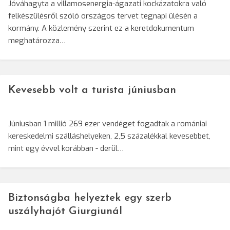
Jóváhagyta a villamosenergia-ágazati kockázatokra való
felkészülésről szóló országos tervet tegnapi ülésén a
kormány. A közlemény szerint ez a keretdokumentum
meghatározza…
Kevesebb volt a turista júniusban
Júniusban 1 millió 269 ezer vendéget fogadtak a romániai
kereskedelmi szálláshelyeken, 2,5 százalékkal kevesebbet,
mint egy évvel korábban - derül…
Biztonságba helyeztek egy szerb
uszályhajót Giurgiunál