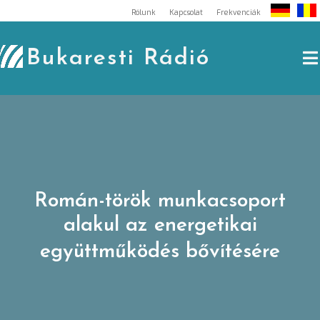
Skip
Rólunk
Kapcsolat
Frekvenciák
to
content
Bukaresti Rádió
Román-török munkacsoport
alakul az energetikai
együttműködés bővítésére