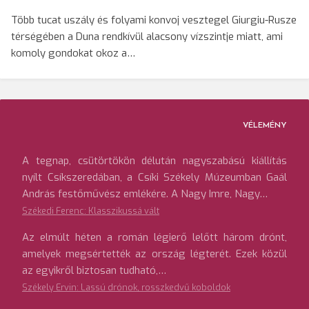
Több tucat uszály és folyami konvoj vesztegel Giurgiu-Rusze
térségében a Duna rendkívül alacsony vízszintje miatt, ami
komoly gondokat okoz a…
VÉLEMÉNY
A tegnap, csütörtökön délután nagyszabású kiállítás
nyílt Csíkszeredában, a Csíki Székely Múzeumban Gaál
András festőművész emlékére. A Nagy Imre, Nagy…
Székedi Ferenc: Klasszikussá vált
Az elmúlt héten a román légierő lelőtt három drónt,
amelyek megsértették az ország légterét. Ezek közül
az egyikről biztosan tudható,…
Székely Ervin: Lassú drónok, rosszkedvű koboldok