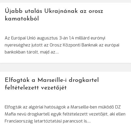
Újabb utalás Ukrajnának az orosz
kamatokból
Az Európai Unió augusztus 3-án 1,4 milliárd eurónyi
nyereséghez jutott az Orosz Központi Banknak az európai
bankokban tárolt, majd az…
Elfogták a Marseille-i drogkartel
feltételezett vezetőjét
Elfogták az algériai hatóságok a Marseille-ben mûködõ DZ
Mafia nevû drogkartell egyik feltételezett vezetõjét, aki ellen
Franciaország letartóztatási parancsot is…