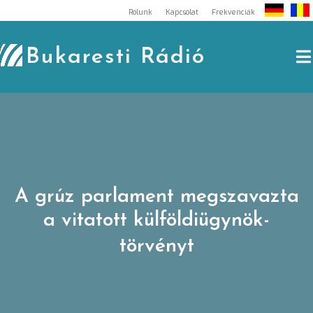
Skip
Rólunk
Kapcsolat
Frekvenciák
to
content
Bukaresti Rádió
A grúz parlament megszavazta
a vitatott külföldiügynök-
törvényt