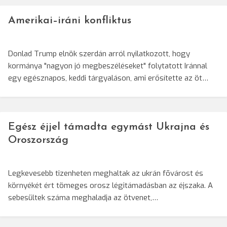
Amerikai–iráni konfliktus
Donlad Trump elnök szerdán arról nyilatkozott, hogy
kormánya "nagyon jó megbeszéléseket" folytatott Iránnal
egy egésznapos, keddi tárgyaláson, ami erősítette az öt…
Egész éjjel támadta egymást Ukrajna és
Oroszország
Legkevesebb tizenheten meghaltak az ukrán fõvárost és
környékét ért tömeges orosz légitámadásban az éjszaka. A
sebesültek száma meghaladja az ötvenet,…