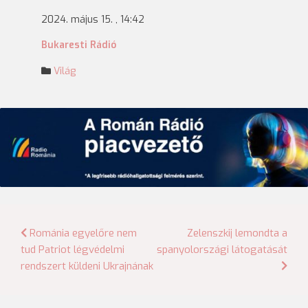
2024. május 15. , 14:42
Bukaresti Rádió
Világ
Bejegyzés
Románia egyelőre nem
Zelenszkij lemondta a
tud Patriot légvédelmi
spanyolországi látogatását
navigáció
rendszert küldeni Ukrajnának