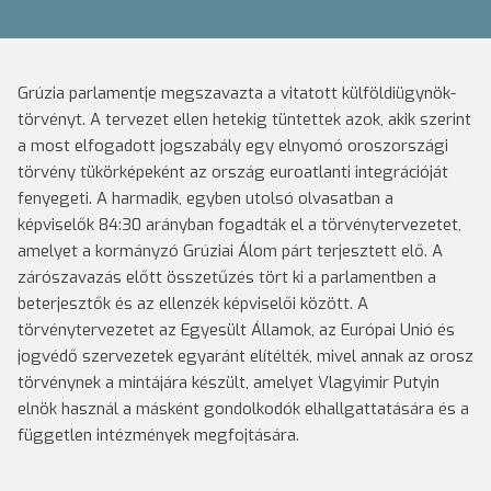
Grúzia parlamentje megszavazta a vitatott külföldiügynök-
törvényt. A tervezet ellen hetekig tüntettek azok, akik szerint
a most elfogadott jogszabály egy elnyomó oroszországi
törvény tükörképeként az ország euroatlanti integrációját
fenyegeti. A harmadik, egyben utolsó olvasatban a
képviselők 84:30 arányban fogadták el a törvénytervezetet,
amelyet a kormányzó Grúziai Álom párt terjesztett elő. A
zárószavazás előtt összetűzés tört ki a parlamentben a
beterjesztők és az ellenzék képviselői között. A
törvénytervezetet az Egyesült Államok, az Európai Unió és
jogvédő szervezetek egyaránt elítélték, mivel annak az orosz
törvénynek a mintájára készült, amelyet Vlagyimir Putyin
elnök használ a másként gondolkodók elhallgattatására és a
független intézmények megfojtására.