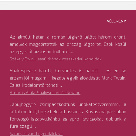
VÉLEMÉNY
Az elmúlt héten a román légierő lelőtt három drónt,
amelyek megsértették az ország légterét. Ezek közül
az egyikről biztosan tudható,…
Székely Ervin: Lassú drónok, rosszkedvű koboldok
Shakespeare halott; Cervantes is halott…; és én se
érzem jól magam – kezdte egyik előadását Mark Twain.
Ez az irodalomtörténeti…
Ambrus Attila: Shakespeare és Newton
Lábujjhegyre csimpaszkodtunk unokatestvéremmel a
kőfal mellett, hogy beleláthassunk a Kovászna parkjában
fortyogó iszapvulkánba és apró kavicsokat dobjunk a
fura szagú…
Sarány István: Legendák tava