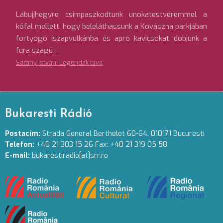
Lábujjhegyre csimpaszkodtunk unokatestvéremmel a
kőfal mellett, hogy beleláthassunk a Kovászna parkjában
fortyogó iszapvulkánba és apró kavicsokat dobjunk a
fura szagú…
Sarány István: Legendák tava
Bukaresti Rádió
Postacím:
Strada General Berthelot 60-64. 010171 Bucuresti
Telefon:
+40 21 303 15 26 Fax: +40 21 319 05 58
E-mail:
bukarestiradio[at]srr.ro