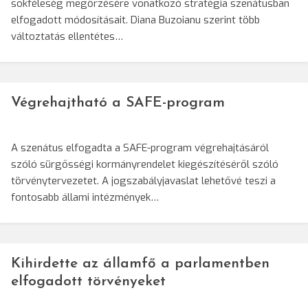
sokféleség megőrzésére vonatkozó stratégia szenátusban
elfogadott módosításait. Diana Buzoianu szerint több
változtatás ellentétes…
Végrehajtható a SAFE-program
A szenátus elfogadta a SAFE-program végrehajtásáról
szóló sürgősségi kormányrendelet kiegészítéséről szóló
törvénytervezetet. A jogszabályjavaslat lehetővé teszi a
fontosabb állami intézmények…
Kihirdette az államfő a parlamentben
elfogadott törvényeket