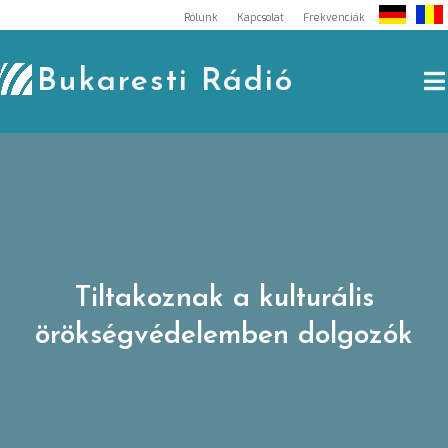
Skip
Rólunk
Kapcsolat
Frekvenciák
to
content
Bukaresti Rádió
Tiltakoznak a kulturális
örökségvédelemben dolgozók