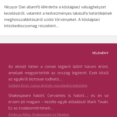
Nicușor Dan államfő kihirdette a kőolajpiaci válsághelyzet
kezeléséről, valamint a kedvezményes lakásáfa határidejének
meghosszabbításáról szóló törvényeket. A kőolajpiaci
intézkedéscsomag részeként…
VÉLEMÉNY
Az elmúlt héten a román légierő lelőtt három drónt,
amelyek megsértették az ország légterét. Ezek közül
az egyikről biztosan tudható,…
Székely Ervin: Lassú drónok, rosszkedvű koboldok
Shakespeare halott; Cervantes is halott…; és én se
érzem jól magam – kezdte egyik előadását Mark Twain.
Ez az irodalomtörténeti…
Ambrus Attila: Shakespeare és Newton