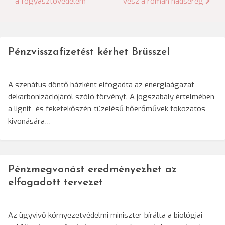
a fogyasztóvédelem
vesz a román hadsereg
navigáció
Pénzvisszafizetést kérhet Brüsszel
A szenátus döntő házként elfogadta az energiaágazat
dekarbonizációjáról szóló törvényt. A jogszabály értelmében
a lignit- és feketekőszén-tüzelésű hőerőművek fokozatos
kivonására…
Pénzmegvonást eredményezhet az
elfogadott tervezet
Az ügyvivő környezetvédelmi miniszter bírálta a biológiai