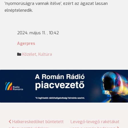
‘nyomorúságra vannak ítélve’, ezért az ágazat lassan
elnéptelenedik.
2024. május 11. , 10:42
Agerpres
Közélet
,
Kultúra
Bejegyzés
Halkereskedőket büntetett
Levegő-levegő rakétákat