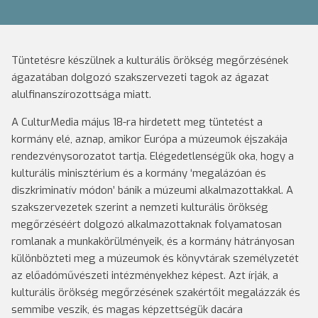
Tüntetésre készülnek a kulturális örökség megőrzésének
ágazatában dolgozó szakszervezeti tagok az ágazat
alulfinanszírozottsága miatt.
A CulturMedia május 18-ra hirdetett meg tüntetést a
kormány elé, aznap, amikor Európa a múzeumok éjszakája
rendezvénysorozatot tartja. Elégedetlenségük oka, hogy a
kulturális minisztérium és a kormány ‘megalázóan és
diszkriminatív módon’ bánik a múzeumi alkalmazottakkal. A
szakszervezetek szerint a nemzeti kulturális örökség
megőrzéséért dolgozó alkalmazottaknak folyamatosan
romlanak a munkakörülményeik, és a kormány hátrányosan
különbözteti meg a múzeumok és könyvtárak személyzetét
az előadóművészeti intézményekhez képest. Azt írják, a
kulturális örökség megőrzésének szakértőit megalázzák és
semmibe veszik, és magas képzettségük dacára