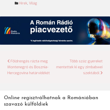
Hírek
,
Világ
Bejegyzés
Földrengés rázta meg
Több száz gyereket
Montenegró és Bosznia-
mentettek ki egy zimbabwei
navigáció
Hercegovina határvidékét
szektából
Online regisztrálhatnak a Romániában
szavazó külföldiek