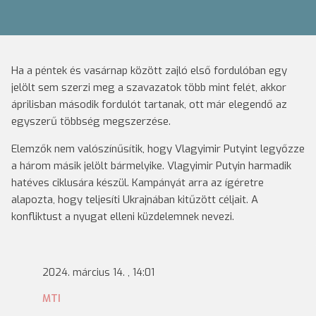
Ha a péntek és vasárnap között zajló első fordulóban egy
jelölt sem szerzi meg a szavazatok több mint felét, akkor
áprilisban második fordulót tartanak, ott már elegendő az
egyszerű többség megszerzése.
Elemzők nem valószínűsítik, hogy Vlagyimir Putyint legyőzze
a három másik jelölt bármelyike. Vlagyimir Putyin harmadik
hatéves ciklusára készül. Kampányát arra az ígéretre
alapozta, hogy teljesíti Ukrajnában kitűzött céljait. A
konfliktust a nyugat elleni küzdelemnek nevezi.
2024. március 14. , 14:01
MTI