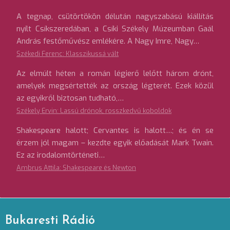
A tegnap, csütörtökön délután nagyszabású kiállítás
nyílt Csíkszeredában, a Csíki Székely Múzeumban Gaál
András festőművész emlékére. A Nagy Imre, Nagy…
Székedi Ferenc: Klasszikussá vált
Az elmúlt héten a román légierő lelőtt három drónt,
amelyek megsértették az ország légterét. Ezek közül
az egyikről biztosan tudható,…
Székely Ervin: Lassú drónok, rosszkedvű koboldok
Shakespeare halott; Cervantes is halott…; és én se
érzem jól magam – kezdte egyik előadását Mark Twain.
Ez az irodalomtörténeti…
Ambrus Attila: Shakespeare és Newton
Bukaresti Rádió