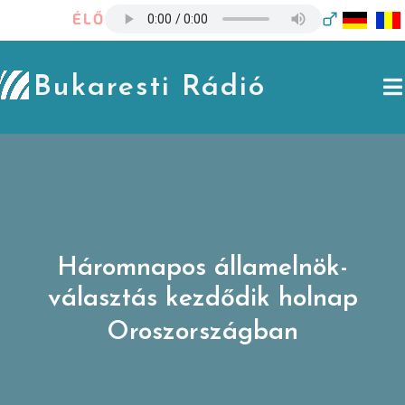
Skip
ÉLŐ
to
content
Bukaresti Rádió
Háromnapos államelnök-
választás kezdődik holnap
Oroszországban