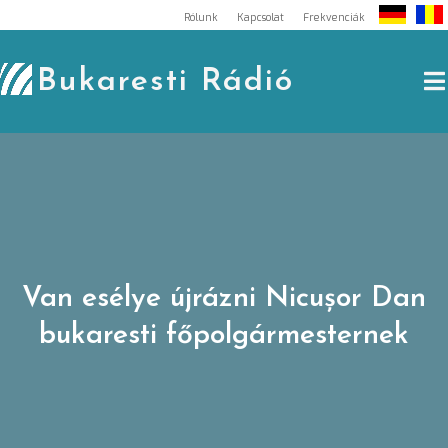
Skip
Rólunk
Kapcsolat
Frekvenciák
to
content
Bukaresti Rádió
Van esélye újrázni Nicușor Dan
bukaresti főpolgármesternek