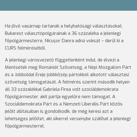
Ha jövő vasárnap tartanák a helyhatósági választásokat,
Bukarest választópolgárainak a 36 százaléka a jelenlegi
főpolgármesterre, Nicuşor Danra adná voksát – derül ki a
CURS felméréséből.
A jelenlegi városvezető függetlenként indul, de élvezi a
Mentsétek meg Romániát Szövetség, a Népi Mozgalom Párt
és a Jobboldal Ereje jobbközép pártokból alkotott választási
szövetség támogatását. A felmérés szerint második helyen
áll 33 százalékkal Gabriela Firea volt szociáldemokrata
főpolgármester, akit pártja egyelőre nem támogat. A
Szociáldemokrata Párt és a Nemzeti Liberális Párt közös
jelölt állításában is gondolkodik, de még keresi azt a
lehetséges jelöltet, aki sikerrel versenybe szállhat a jelenlegi
főpolgármesterrel.