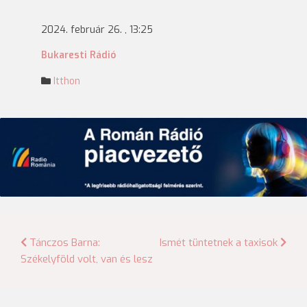
2024. február 26. , 13:25
Bukaresti Rádió
Itthon
Bejegyzés
Tánczos Barna:
Ismét tüntetnek a taxisok
Székelyföld volt, van és lesz
navigáció