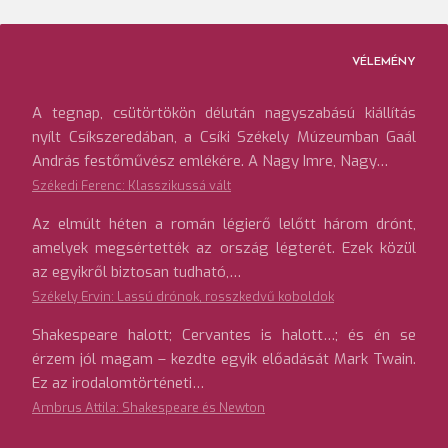
VÉLEMÉNY
A tegnap, csütörtökön délután nagyszabású kiállítás
nyílt Csíkszeredában, a Csíki Székely Múzeumban Gaál
András festőművész emlékére. A Nagy Imre, Nagy…
Székedi Ferenc: Klasszikussá vált
Az elmúlt héten a román légierő lelőtt három drónt,
amelyek megsértették az ország légterét. Ezek közül
az egyikről biztosan tudható,…
Székely Ervin: Lassú drónok, rosszkedvű koboldok
Shakespeare halott; Cervantes is halott…; és én se
érzem jól magam – kezdte egyik előadását Mark Twain.
Ez az irodalomtörténeti…
Ambrus Attila: Shakespeare és Newton