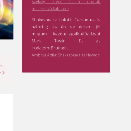
Székely Ervin: Lassú drónok,
rosszkedvű koboldok
Shakespeare halott; Cervantes is
halott…; és én se érzem jól
magam – kezdte egyik előadását
Mark Twain. Ez az
irodalomtörténeti…
Ambrus Attila: Shakespeare és Newton
rós
e