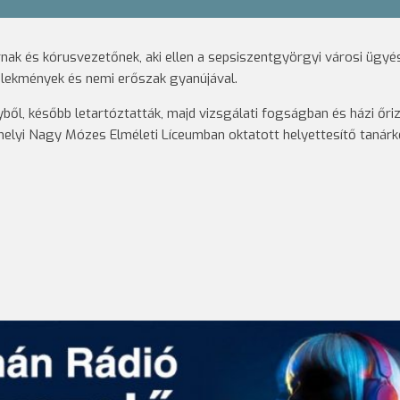
nárnak és kórusvezetőnek, aki ellen a sepsiszentgyörgyi városi ügy
selekmények és nemi erőszak gyanújával.
ből, később letartóztatták, majd vizsgálati fogságban és házi őri
helyi Nagy Mózes Elméleti Líceumban oktatott helyettesítő tanárk