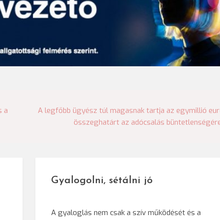
s a
A legfőbb ügyész túl magasnak tartja az egymillió eu
összeghatárt az adócsalás büntetlenségér
Gyalogolni, sétálni jó
A gyaloglás nem csak a szív működését és a