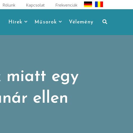
Rólunk
Kapcsolat
Frekvenciák
Hírek
Műsorok
Vélemény
 miatt egy
anár ellen