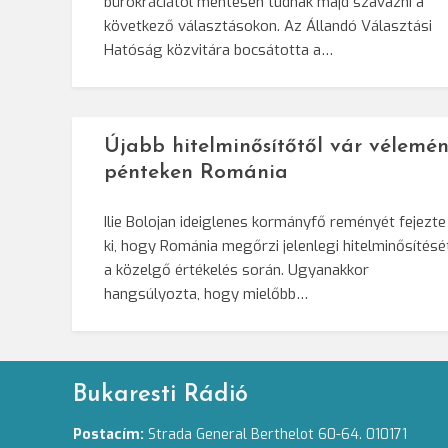
bürokráciától mentesen tudnak majd szavazni a
következő választásokon. Az Állandó Választási
Hatóság közvitára bocsátotta a…
Újabb hitelminősítőtől vár vélemén
pénteken Románia
Ilie Bolojan ideiglenes kormányfő reményét fejezte
ki, hogy Románia megőrzi jelenlegi hitelminősítésé
a közelgő értékelés során. Ugyanakkor
hangsúlyozta, hogy mielőbb…
Bukaresti Rádió
Postacím:
Strada General Berthelot 60-64. 010171