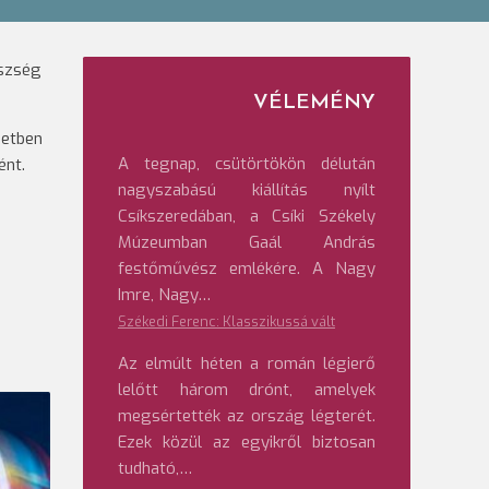
észség
VÉLEMÉNY
zetben
A tegnap, csütörtökön délután
ént.
nagyszabású kiállítás nyílt
Csíkszeredában, a Csíki Székely
Múzeumban Gaál András
festőművész emlékére. A Nagy
Imre, Nagy…
Székedi Ferenc: Klasszikussá vált
Az elmúlt héten a román légierő
lelőtt három drónt, amelyek
megsértették az ország légterét.
Ezek közül az egyikről biztosan
tudható,…