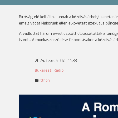
Bíróság elé kell állnia annak a kézdivásárhelyi zeneta
emelt vádat kiskorúak ellen elkövetett szexuális bűnc
A vádlottat három évvel ezelőtt elbocsátották a tanügy
is volt. A munkaszerződése felbontásakor a kézdivásár
2024. február 07. , 14:33
Bukaresti Rádió
Itthon