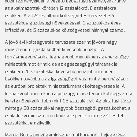
közintézményekben a vezető beosztású személyek aránya
az alkalmazottak körében 12 százalékról 8 százalékra
csökken. A 2024-es állami költségvetés-tervezet 3,4
százalékos gazdasági növekedéssel, 6 százalékos éves
inflációval és 5 százalékos költségvetési hiánnyal számol.
A jövő évi költségvetés tervezete szerint jövőre négy
minisztérium gazdálkodhat kevesebb pénzből. A
forrásmegvonások a legnagyobb mértékben az energiaügyi
minisztériumot érintik, de az egészségügyi tárcának is
csaknem 20 százalékkal kevesebb pénz jut, mint idén.
Csökken továbbá a az igazságügyi, valamint a beruházások
és európai projektek minisztériumának költségvetése is. A
legnagyobb mértékben a pénzügyminisztérium költségvetési
kerete növekedik, több mint 65 százalékkal. Az oktatási tárca
mintegy 50 százalékkal nagyobb összegből gazdálkodhat, a
családügyi minisztérium büdzséje pedig mintegy 41 és fél
százalékkal emelkedik.
Marcel Boloş pénzügyminiszter mai Facebook-bejegyzése