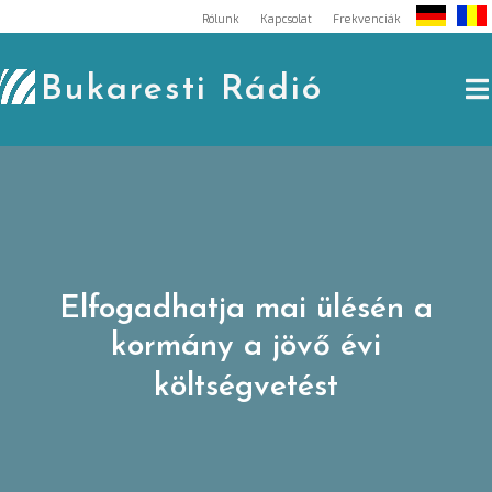
Skip
Rólunk
Kapcsolat
Frekvenciák
to
content
Bukaresti Rádió
Elfogadhatja mai ülésén a
kormány a jövő évi
költségvetést