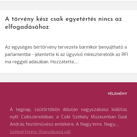
A törvény kész csak egyetértés nincs az
elfogadásához
Az egységes bértörvény tervezete bármikor benyújtható a
parlamentbe - jelentette ki az ügyvivő miniszterelnök az RFI
ma reggeli adásában. Hozzátette,…
VÉLEMÉNY
A tegnap, csütörtökön délután nagyszabású kiállítás
nyílt Csíkszeredában, a Csíki Székely Múzeumban Gaál
András festőművész emlékére. A Nagy Imre, Nagy…
Székedi Ferenc: Klasszikussá vált