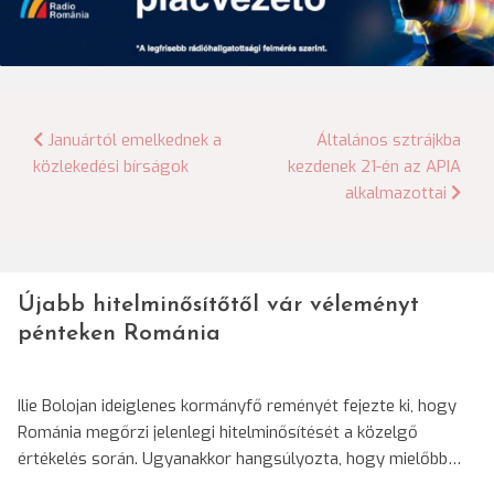
Bejegyzés
Januártól emelkednek a
Általános sztrájkba
közlekedési bírságok
kezdenek 21-én az APIA
navigáció
alkalmazottai
Újabb hitelminősítőtől vár véleményt
pénteken Románia
Ilie Bolojan ideiglenes kormányfő reményét fejezte ki, hogy
Románia megőrzi jelenlegi hitelminősítését a közelgő
értékelés során. Ugyanakkor hangsúlyozta, hogy mielőbb…