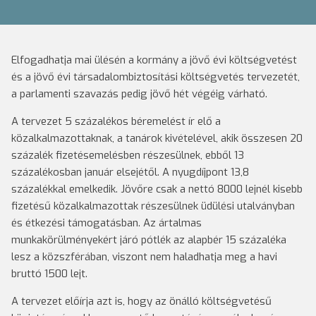
Elfogadhatja mai ülésén a kormány a jövő évi költségvetést
és a jövő évi társadalombiztosítási költségvetés tervezetét,
a parlamenti szavazás pedig jövő hét végéig várható.
A tervezet 5 százalékos béremelést ír elő a
közalkalmazottaknak, a tanárok kivételével, akik összesen 20
százalék fizetésemelésben részesülnek, ebből 13
százalékosban január elsejétől. A nyugdíjpont 13,8
százalékkal emelkedik. Jövőre csak a nettó 8000 lejnél kisebb
fizetésű közalkalmazottak részesülnek üdülési utalványban
és étkezési támogatásban. Az ártalmas
munkakörülményekért járó pótlék az alapbér 15 százaléka
lesz a közszférában, viszont nem haladhatja meg a havi
bruttó 1500 lejt.
A tervezet előírja azt is, hogy az önálló költségvetésű