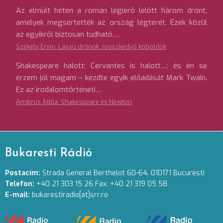
Az elmúlt héten a román légierő lelőtt három drónt,
amelyek megsértették az ország légterét. Ezek közül
az egyikről biztosan tudható,…
Székely Ervin: Lassú drónok, rosszkedvű koboldok
Shakespeare halott; Cervantes is halott…; és én se
érzem jól magam – kezdte egyik előadását Mark Twain.
Ez az irodalomtörténeti…
Ambrus Attila: Shakespeare és Newton
Bukaresti Rádió
Postacím:
Strada General Berthelot 60-64. 010171 Bucuresti
Telefon:
+40 21 303 15 26 Fax: +40 21 319 05 58
E-mail:
bukarestiradio[at]srr.ro