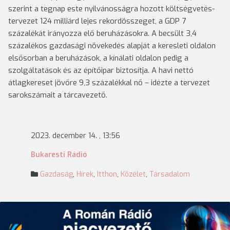
szerint a tegnap este nyilvánosságra hozott költségvetés-
tervezet 124 milliárd lejes rekordösszeget, a GDP 7
százalékát irányozza elő beruházásokra. A becsült 3,4
százalékos gazdasági növekedés alapját a keresleti oldalon
elsősorban a beruházások, a kínálati oldalon pedig a
szolgáltatások és az építőipar biztosítja. A havi nettó
átlagkereset jövőre 9,3 százalékkal nő – idézte a tervezet
sarokszámait a tárcavezető.
2023. december 14. , 13:56
Bukaresti Rádió
Gazdaság
,
Hírek
,
Itthon
,
Közélet
,
Társadalom