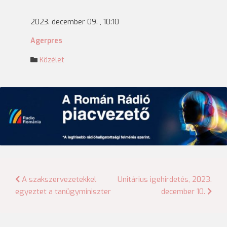
2023. december 09. , 10:10
Agerpres
Közélet
Bejegyzés
A szakszervezetekkel
Unitárius igehirdetés, 2023.
egyeztet a tanügyminiszter
december 10.
navigáció