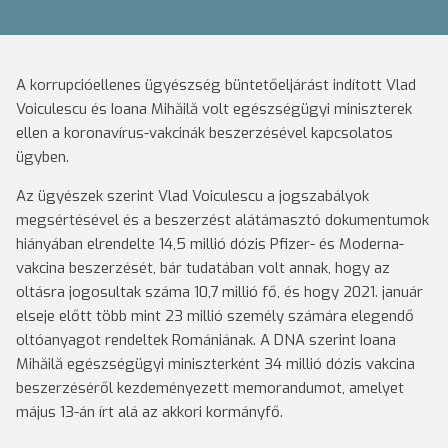
A korrupcióellenes ügyészség büntetőeljárást indított Vlad
Voiculescu és Ioana Mihăilă volt egészségügyi miniszterek
ellen a koronavírus-vakcinák beszerzésével kapcsolatos
ügyben.
Az ügyészek szerint Vlad Voiculescu a jogszabályok
megsértésével és a beszerzést alátámasztó dokumentumok
hiányában elrendelte 14,5 millió dózis Pfizer- és Moderna-
vakcina beszerzését, bár tudatában volt annak, hogy az
oltásra jogosultak száma 10,7 millió fő, és hogy 2021. január
elseje előtt több mint 23 millió személy számára elegendő
oltóanyagot rendeltek Romániának. A DNA szerint Ioana
Mihăilă egészségügyi miniszterként 34 millió dózis vakcina
beszerzéséről kezdeményezett memorandumot, amelyet
május 13-án írt alá az akkori kormányfő.