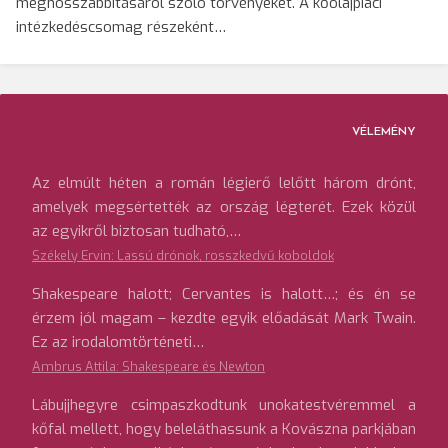
meghosszabbításáról szóló törvényeket. A kőolajpiaci
intézkedéscsomag részeként…
VÉLEMÉNY
Az elmúlt héten a román légierő lelőtt három drónt,
amelyek megsértették az ország légterét. Ezek közül
az egyikről biztosan tudható,…
Székely Ervin: Lassú drónok, rosszkedvű koboldok
Shakespeare halott; Cervantes is halott…; és én se
érzem jól magam – kezdte egyik előadását Mark Twain.
Ez az irodalomtörténeti…
Ambrus Attila: Shakespeare és Newton
Lábujjhegyre csimpaszkodtunk unokatestvéremmel a
kőfal mellett, hogy beleláthassunk a Kovászna parkjában