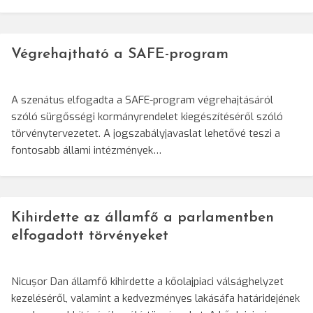
Végrehajtható a SAFE-program
A szenátus elfogadta a SAFE-program végrehajtásáról
szóló sürgősségi kormányrendelet kiegészítéséről szóló
törvénytervezetet. A jogszabályjavaslat lehetővé teszi a
fontosabb állami intézmények…
Kihirdette az államfő a parlamentben
elfogadott törvényeket
Nicușor Dan államfő kihirdette a kőolajpiaci válsághelyzet
kezeléséről, valamint a kedvezményes lakásáfa határidejének