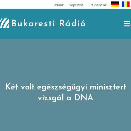
Skip
Rólunk
Kapcsolat
Frekvenciák
to
content
Bukaresti Rádió
Két volt egészségügyi minisztert
vizsgál a DNA