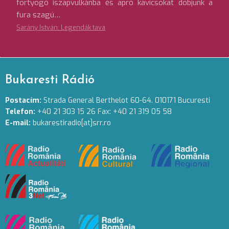
fortyogó iszapvulkánba és apró kavicsokat dobjunk a
fura szagú…
Sarány István: Legendák tava
Bukaresti Rádió
Postacím:
Strada General Berthelot 60-64. 010171 Bucuresti
Telefon:
+40 21 303 15 26 Fax: +40 21 319 05 58
E-mail:
bukarestiradio[at]srr.ro