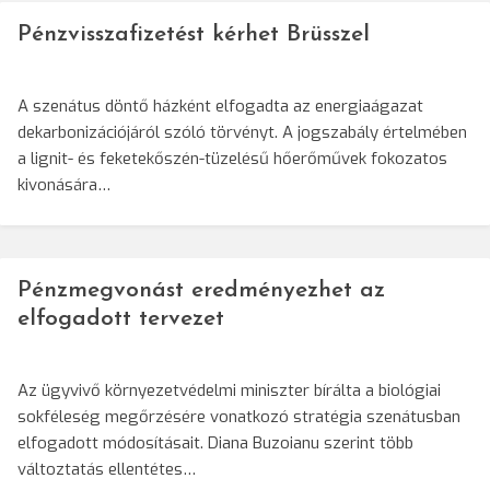
Pénzvisszafizetést kérhet Brüsszel
A szenátus döntő házként elfogadta az energiaágazat
dekarbonizációjáról szóló törvényt. A jogszabály értelmében
a lignit- és feketekőszén-tüzelésű hőerőművek fokozatos
kivonására…
Pénzmegvonást eredményezhet az
elfogadott tervezet
Az ügyvivő környezetvédelmi miniszter bírálta a biológiai
sokféleség megőrzésére vonatkozó stratégia szenátusban
elfogadott módosításait. Diana Buzoianu szerint több
változtatás ellentétes…