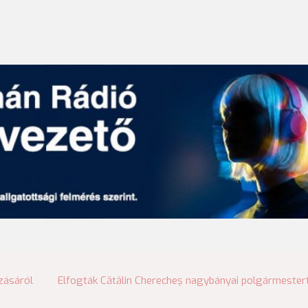
zásáról
Elfogták Cătălin Cherecheş nagybányai polgármester