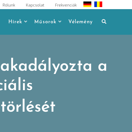
Rólunk
Kapcsolat
Frekvenciák
Hírek
Műsorok
Vélemény
gakadályozta a
iális
törlését