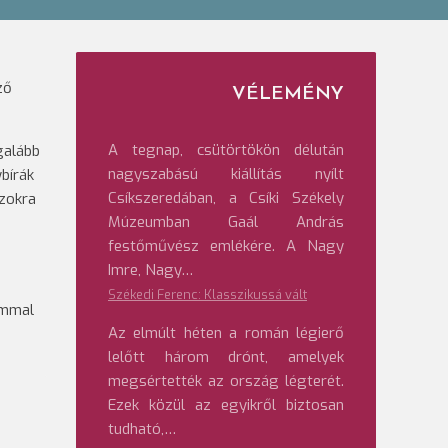
ző
VÉLEMÉNY
A tegnap, csütörtökön délután
galább
nagyszabású kiállítás nyílt
bírák
Csíkszeredában, a Csíki Székely
azokra
Múzeumban Gaál András
festőművész emlékére. A Nagy
Imre, Nagy…
Székedi Ferenc: Klasszikussá vált
ommal
Az elmúlt héten a román légierő
lelőtt három drónt, amelyek
megsértették az ország légterét.
Ezek közül az egyikről biztosan
tudható,…