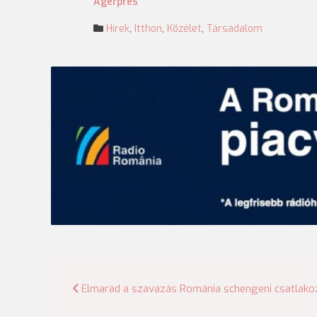
Agerpres
Hírek
,
Itthon
,
Közélet
,
Társadalom
Bejegyzés
Elmarad a szavazás Románia schengeni csatlako