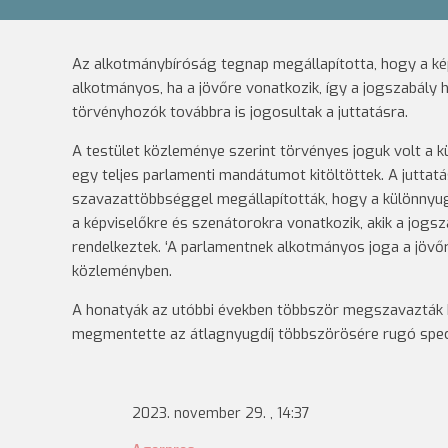
Az alkotmánybíróság tegnap megállapította, hogy a kép
alkotmányos, ha a jövőre vonatkozik, így a jogszabály
törvényhozók továbbra is jogosultak a juttatásra.
A testület közleménye szerint törvényes joguk volt a k
egy teljes parlamenti mandátumot kitöltöttek. A juttat
szavazattöbbséggel megállapították, hogy a különnyug
a képviselőkre és szenátorokra vonatkozik, akik a jog
rendelkeztek. ‘A parlamentnek alkotmányos joga a jövőr
közleményben.
A honatyák az utóbbi években többször megszavazták k
megmentette az átlagnyugdíj többszörösére rugó speci
2023. november 29. , 14:37