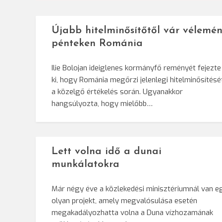
navigáció
Újabb hitelminősítőtől vár vélemén
pénteken Románia
Ilie Bolojan ideiglenes kormányfő reményét fejezte
ki, hogy Románia megőrzi jelenlegi hitelminősítésé
a közelgő értékelés során. Ugyanakkor
hangsúlyozta, hogy mielőbb…
Lett volna idő a dunai
munkálatokra
Már négy éve a közlekedési minisztériumnál van e
olyan projekt, amely megvalósulása esetén
megakadályozhatta volna a Duna vízhozamának