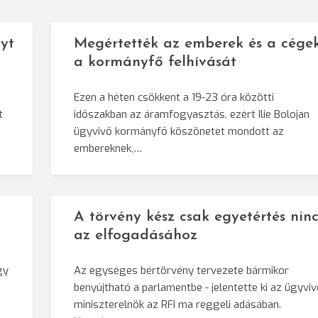
yt
Megértették az emberek és a cége
a kormányfő felhívását
Ezen a héten csökkent a 19-23 óra közötti
t
időszakban az áramfogyasztás, ezért Ilie Bolojan
ügyvivő kormányfő köszönetet mondott az
embereknek,…
A törvény kész csak egyetértés ninc
az elfogadásához
gy
Az egységes bértörvény tervezete bármikor
benyújtható a parlamentbe - jelentette ki az ügyvi
miniszterelnök az RFI ma reggeli adásában.