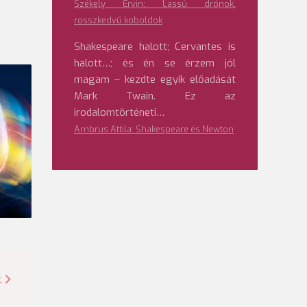
Székely Ervin: Lassú drónok,
rosszkedvű koboldok
Shakespeare halott; Cervantes is
halott…; és én se érzem jól
magam – kezdte egyik előadását
Mark Twain. Ez az
irodalomtörténeti…
Ambrus Attila: Shakespeare és Newton
t