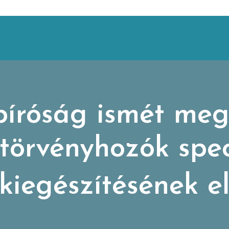
íróság ismét me
 törvényhozók spec
kiegészítésének el