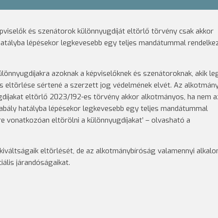
viselők és szenátorok különnyugdíját eltörlő törvény csak akkor
 hatályba lépésekor legkevesebb egy teljes mandátummal rendelke
ülönnyugdíjakra azoknak a képviselőknek és szenátoroknak, akik le
ás eltörlése sértené a szerzett jog védelmének elvét. Az alkotmány
díjakat eltörlő 2023/192-es törvény akkor alkotmányos, ha nem 
szabály hatályba lépésekor legkevesebb egy teljes mandátummal
e vonatkozóan eltörölni a különnyugdíjakat’ – olvasható a
iváltságaik eltörlését, de az alkotmánybíróság valamennyi alkal
ális járandóságaikat.